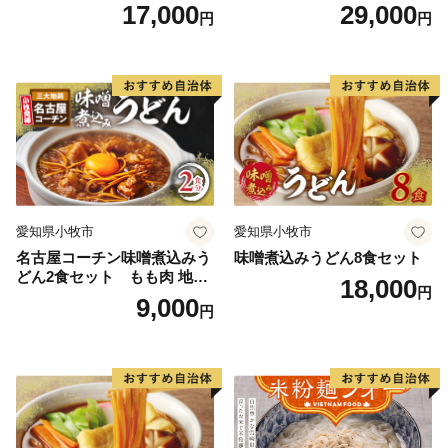
17,000
29,000
円
円
愛知県小牧市
愛知県小牧市
名古屋コーチン味噌煮込みう
味噌煮込みうどん8食セット
どん2食セット もも肉 地鶏
18,000
円
味噌うどん
9,000
円