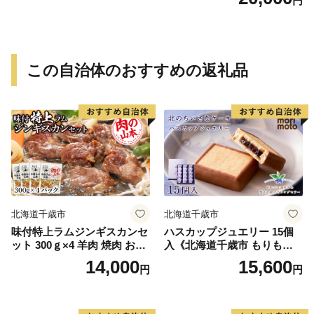
円
この自治体のおすすめの返礼品
北海道千歳市
北海道千歳市
味付特上ラムジンギスカンセ
ハスカップジュエリー 15個
ット 300ｇ×4 羊肉 焼肉 お肉
入《北海道千歳市 もりも
味付き BBQ キャンプ ＜肉の
と》
14,000
15,600
円
円
山本＞