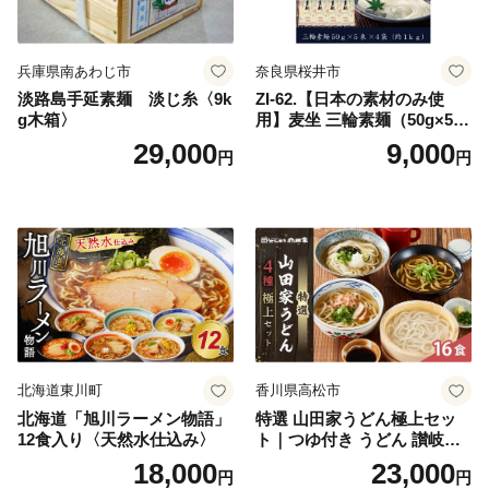
兵庫県南あわじ市
奈良県桜井市
淡路島手延素麺 淡じ糸〈9k
ZI-62.【日本の素材のみ使
g木箱〉
用】麦坐 三輪素麺（50g×5束
×4袋）
29,000
9,000
円
円
北海道東川町
香川県高松市
北海道「旭川ラーメン物語」
特選 山田家うどん極上セッ
12食入り〈天然水仕込み〉
ト｜つゆ付き うどん 讃岐う
どん さぬきうどん 生麵 うど
18,000
23,000
円
円
んセット カレーうどん 生う