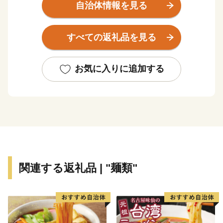
ます。 また、市内11カ所の工業団地には、多くの企業
自治体情報を見る
が立地しているほか、石狩管内一の生産額を誇る農業地
域が広がり、自然や産業、そして都市環境が調和してお
すべての返礼品を見る
り、今なお、成長を続けています。
お気に入りに追加する
★ABCテレビのニュース情報番組「news おかえり」
で、「ハスカップジュエリー』 が紹介されました！
👉
ハスカップジュエリー
★ほかにも魅力的な返礼品がたくさん‼
👉<毛ガニ（330g前後）1尾/a>
👉<生ラム 肩ロース /a>
関連する返礼品 | "麺類"