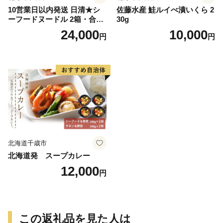
10営業日以内発送 日清★シ
佐藤水産 鮭ルイべ漬いくら 2
ーフードヌードル 2箱・合計
30g
40食
24,000
10,000
円
円
北海道千歳市
北海道発 スープカレー
12,000
円
この返礼品を見た人は