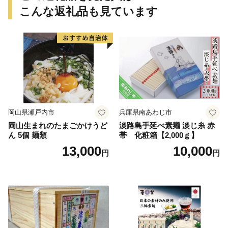
こんな返礼品も見ています
岡山県瀬戸内市
兵庫県南あわじ市
岡山生まれのたまごかけうど
淡路島手延べ素麺 淡じ糸 赤
ん 5個 麺類
帯 化粧箱【2,000ｇ】
13,000
10,000
円
円