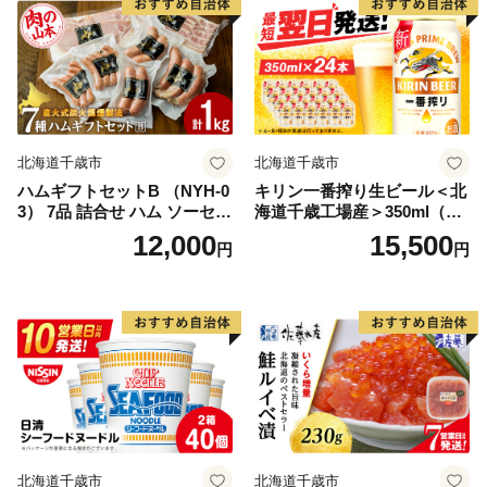
北海道千歳市
北海道千歳市
ハムギフトセットB （NYH-0
キリン一番搾り生ビール＜北
3） 7品 詰合せ ハム ソーセー
海道千歳工場産＞350ml（24
ジ 〈肉の山本〉
本）
12,000
15,500
円
円
北海道千歳市
北海道千歳市