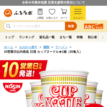
令和８年熊本地震 災害支援寄付受付について
上限額
お気に入り
カート
メニュー
検索
トップ
ランキング
返礼品一覧
まち一覧
特集
初心者ガイド
ホーム
ものから探す
麺類
ラーメン
10営業日以内発送 日清 カップヌードル★1箱（20食入）