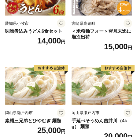
愛知県小牧市
宮崎県高鍋町
味噌煮込みうどん6食セット
＜米粉麺フォー＞翌月末迄に
順次出荷
14,000
円
15,000
円
岡山県瀬戸内市
岡山県瀬戸内市
素麺三兄弟とひやむぎ 麺類
手延べそうめん吉井川（4k
g） 麺類
25,000
円
20,000