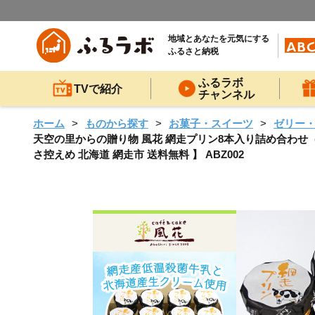
地域とあなたを元気にする
ふるさと納税
ふるラボ
TVで紹介
チャンネル
ホーム
ものから探す
お菓子・スイーツ
ゼリー
天空の里からの贈り物 風花 網走プリン8本入り詰め合わせ（網
さ控えめ 北海道 網走市 送料無料 】 ABZ002