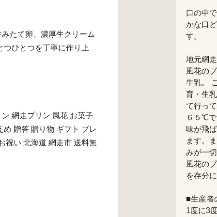
口の中で
かな口ど
生みたて卵、濃厚生クリーム
す。
とつひとつを丁寧に作り上
地元網走
風花のプ
牛乳。 
育・生乳
て行って
ン 網走プリン 風花 お菓子
６５℃で
えめ 贈答 贈り物 ギフト プレ
味が飛ば
ます。ま
 お祝い 北海道 網走市 送料無
みが一切
風花のプ
を存分に
■生産者
1度に3