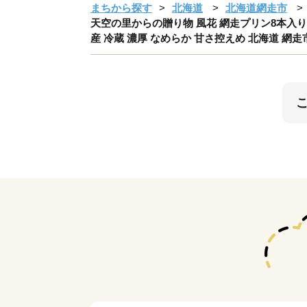
まちから探す
北海道
北海道網走市
天空の里からの贈り物 風花 網走プリン8本入り
産 冷蔵 濃厚 なめらか 甘さ控えめ 北海道 網走市 