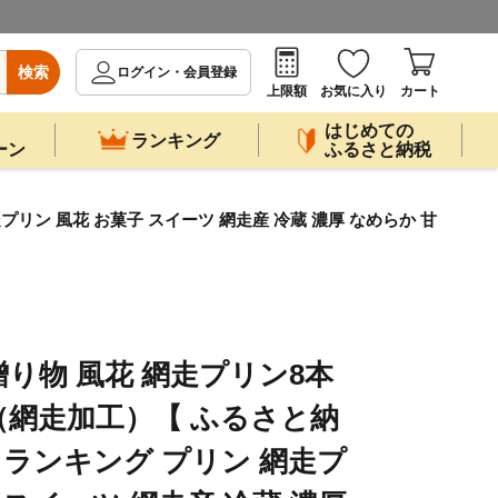
検索
ログイン・会員登録
上限額
お気に入り
カート
はじめての
ランキング
ーン
ふるさと納税
リン 風花 お菓子 スイーツ 網走産 冷蔵 濃厚 なめらか 甘
り物 風花 網走プリン8本
網走加工）【 ふるさと納
 ランキング プリン 網走プ