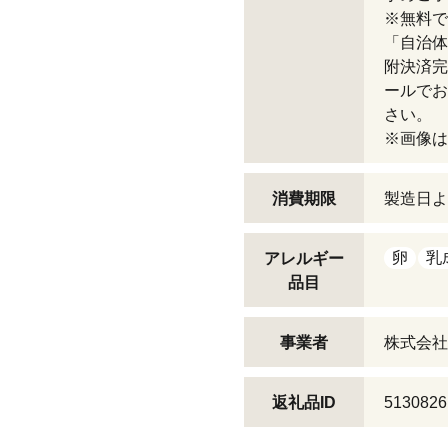
※無料で
「自治体
附決済完
ールでお
さい。
※画像は
消費期限
製造日よ
卵
乳
アレルギー
品目
事業者
株式会社
返礼品ID
5130826