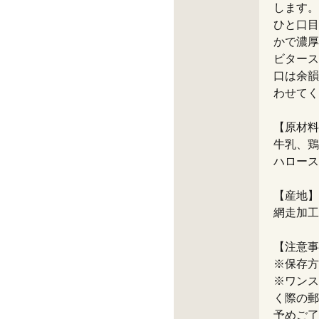
します。
ひと口目
かで濃厚
ビタース
口は余韻
わせてく
【原材料
牛乳、鶏
ハロース
【産地】
網走加工
【注意事
※保存方
※ワンス
く際の郵
予めご了