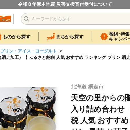
令和８年熊本地震 災害支援寄付受付について
番組･特集
ものから探す
まちから探す
キャンペ
・プリン・アイス・ヨーグルト
走加工）【 ふるさと納税 人気 おすすめ ランキング プリン 網走プ
北海道 網走市
天空の里からの贈
入り詰め合わせ（
税 人気 おすすめ