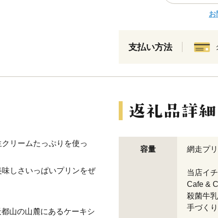
お
支払い方法
生クリームたっぷりを使っ
容量
網走プリン
美味しさいっぱいプリンをぜ
当店イチ
Cafe 
殺菌牛乳
手づくり
勝・天都山の山麓にあるケーキシ