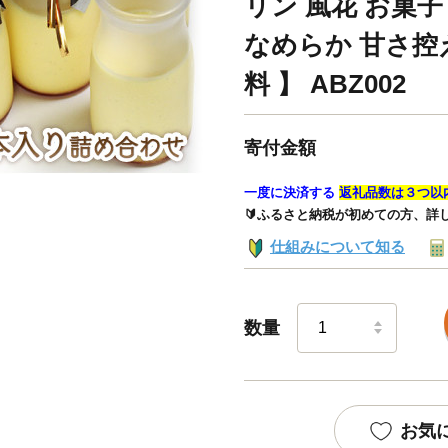
リン 風花 お菓子
なめらか 甘さ控
料 】 ABZ002
寄付金額
一度に決済する
返礼品数は３つ以
🔰ふるさと納税が初めての方、詳
仕組みについて知る
数量
お気