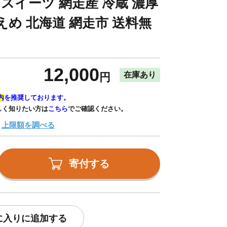
 スイーツ 網走産 冷蔵 濃厚
えめ 北海道 網走市 送料無
12,000
在庫あり
円
内
を推奨しております。
しく知りたい方は
こちら
でご確認ください。
上限額を調べる
寄付する
に入りに追加する