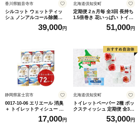
香川県観音寺市
北海道倶知安町
シルコット ウェットティッ
定期便 2ヵ月毎 全3回 長持ち
シュ ノンアルコール除菌詰
1.5倍巻き 花いっぱい トイレ
替（43枚×3P）×24袋 日用品
ットペーパー ダブル 45ｍ 計
39,000
51,000
円
円
おもちゃ 拭き取り 手拭き 外
72ロール 全18種 花柄 プリン
出時 お出かけ時 食事前 緑茶
ト ハーブ 香り付き 日本製 ま
カテキン配合
とめ買い 防災 常備品 ペーパ
ー 消耗品 備蓄 送料無料 北海
道 倶知安町 日用品
静岡県富士宮市
北海道倶知安町
0017-10-06 エリエール 消臭
トイレットペーパー 2種 ボッ
＋ トイレットティシュー し
クスティッシュ 定期便 全3
っかり香るフレッシュクリア
回 日本製 まとめ買い 防災
17,000
53,000
円
円
の香り ダブル 12ロール×6パ
常備品 日用雑貨 消耗品 生活
ック 72ロール 25m トイレ
必需品 大容量 備蓄 リサイク
ットペーパー パルプ100％ 消
ル ティッシュ ペーパー まと
臭 防臭 日用品 消耗品 備蓄
め買い 雑貨 倶知安町