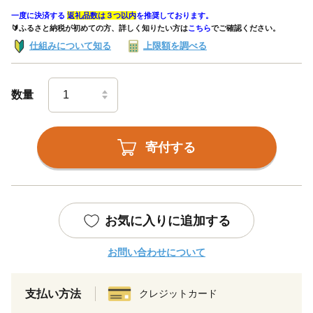
一度に決済する
返礼品数は３つ以内
を推奨しております。
🔰ふるさと納税が初めての方、詳しく知りたい方は
こちら
でご確認ください。
仕組みについて知る
上限額を調べる
数量
寄付する
お気に入りに追加する
お問い合わせについて
支払い方法
クレジットカード