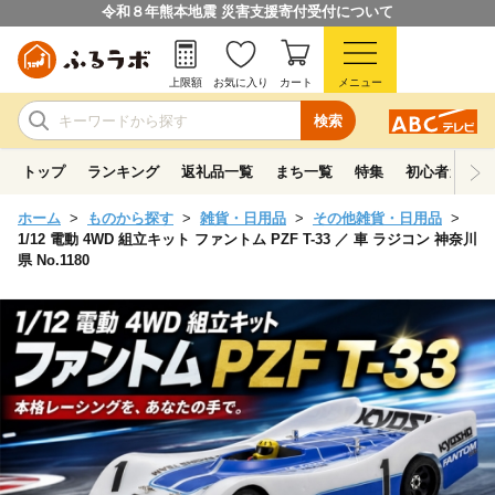
令和８年熊本地震 災害支援寄付受付について
上限額
お気に入り
カート
メニュー
検索
トップ
ランキング
返礼品一覧
まち一覧
特集
初心者ガイド
ホーム
ものから探す
雑貨・日用品
その他雑貨・日用品
1/12 電動 4WD 組立キット ファントム PZF T-33 ／ 車 ラジコン 神奈川
県 No.1180