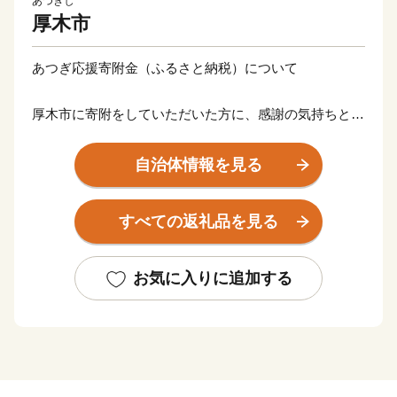
あつぎし
厚木市
あつぎ応援寄附金（ふるさと納税）について
厚木市に寄附をしていただいた方に、感謝の気持ちとし
て、後日、返礼品（厚木市内の魅力ある特産品など）を
贈呈いたします。
自治体情報を見る
ご希望される返礼品によって、必要な寄附金額が異なり
ますのでご注意ください。
すべての返礼品を見る
【ご注意】
※返礼品の選択は、20品までとさせていただきます。
お気に入りに追加する
※返礼品のお届けには1～2ヶ月程度かかることがありま
す。
※寄附につきましては、年度内の回数制限は現在設けて
おりません。
※寄附者様のご都合で配送保管期間内に返礼品を受け取