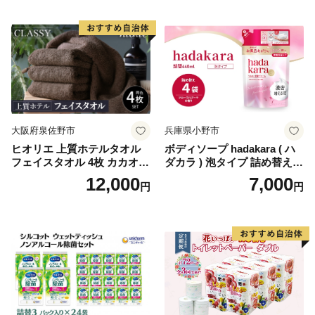
国産 新生活 ダブル SDGs 備
蓄 防災 エコ 消耗品 生活雑貨
生活用品 無香料 トイレット
ペーパー ダブル といれっと
ぺーぱー トイレ クレシア ト
イレットペーパー [BDBH002
-1]
大阪府泉佐野市
兵庫県小野市
ヒオリエ 上質ホテルタオル
ボディソープ hadakara ( ハ
フェイスタオル 4枚 カカオ
ダカラ ) 泡タイプ 詰め替え 4
【タオル 泉州タオル 吸水 普
40ml×4袋 ボディーソープ 泡
12,000
7,000
円
円
段使い 無地 シンプル 日用品
ボディソープ 泡 日用品 消耗
ふわふわ ふかふか 家族 たお
品 バス用品 大容量 いい 匂い
る 一人暮らし】
ボディ 保湿 LION ライオン
泡石鹸 石鹸 兵庫 兵庫県 小野
市