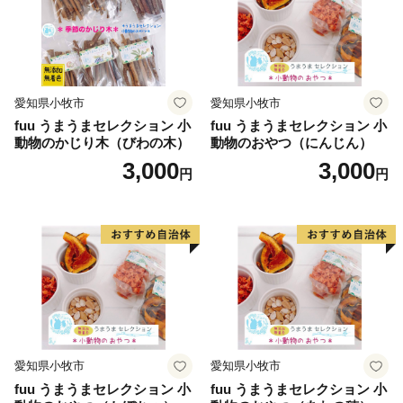
とを受け、
令和元年5月31日以降の市内在住の方からの寄附に対す
る返礼品の発送を取りやめることといたしました。
※返礼品の送付を伴わない厚木市への寄附およびふるさ
愛知県小牧市
愛知県小牧市
と納税制度による税額控除は可能です。
fuu うまうまセレクション 小
fuu うまうまセレクション 小
動物のかじり木（びわの木）
動物のおやつ（にんじん）
3,000
3,000
円
円
愛知県小牧市
愛知県小牧市
fuu うまうまセレクション 小
fuu うまうまセレクション 小