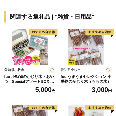
れなかった場合、権利放棄とみなし、再発送はできませ
んので、ご了承ください。なお、発送予定期間内での長
関連する返礼品 | "雑貨・日用品"
期不在がある場合は必ず「atsugi@furusato-
supports.com」のメールアドレスにご連絡ください。
※返礼品の送付のため、寄附をしていただいた方の、御
住所、お名前、電話番号を返礼品送付業者にお知らせす
ることになりますので、あらかじめ御了承願います。
※返礼品の送付は、厚木市外にお住まいの方に限らせて
いただきます。
※返礼品の写真はイメージです。
愛知県小牧市
愛知県小牧市
※書類につきましては圧着はがきのみお届けします。封
fuu 小動物のかじり木・おや
fuu うまうまセレクション 小
書でのお届けはいたしませんのでご注意ください。
つ SpecialアソートBOX mi
動物のかじり木（ももの木）
ni（1個）
5,000
3,000
円
円
厚木市内にお住まいの方への返礼品送付の取りやめにつ
いて
厚木市では、平成31年4月1日の総務省告示により、
「自団体住民に返礼品等を提供しないこと」とされたこ