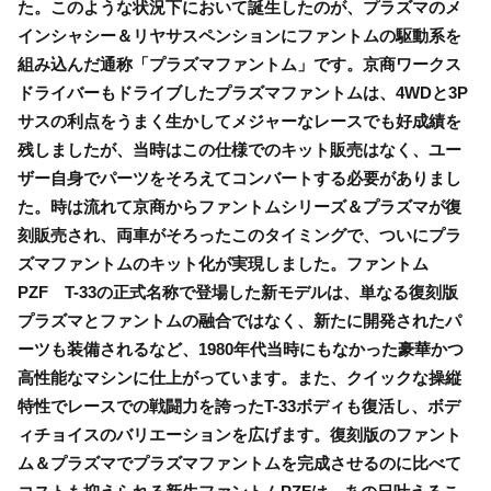
た。このような状況下において誕生したのが、プラズマのメ
インシャシー＆リヤサスペンションにファントムの駆動系を
組み込んだ通称「プラズマファントム」です。京商ワークス
ドライバーもドライブしたプラズマファントムは、4WDと3P
サスの利点をうまく生かしてメジャーなレースでも好成績を
残しましたが、当時はこの仕様でのキット販売はなく、ユー
ザー自身でパーツをそろえてコンバートする必要がありまし
た。時は流れて京商からファントムシリーズ＆プラズマが復
刻販売され、両車がそろったこのタイミングで、ついにプラ
ズマファントムのキット化が実現しました。ファントム
PZF T-33の正式名称で登場した新モデルは、単なる復刻版
プラズマとファントムの融合ではなく、新たに開発されたパ
ーツも装備されるなど、1980年代当時にもなかった豪華かつ
高性能なマシンに仕上がっています。また、クイックな操縦
特性でレースでの戦闘力を誇ったT-33ボディも復活し、ボデ
ィチョイスのバリエーションを広げます。復刻版のファント
ム＆プラズマでプラズマファントムを完成させるのに比べて