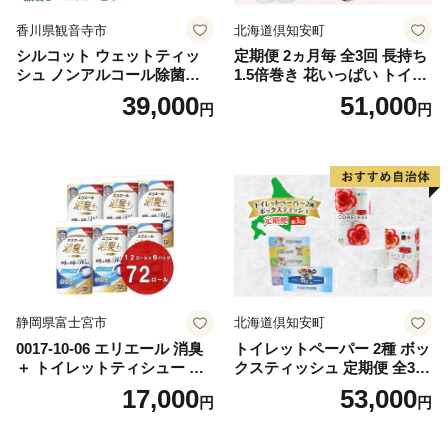
香川県観音寺市
北海道倶知安町
シルコット ウェットティッ
定期便 2ヵ月毎 全3回 長持ち
シュ ノンアルコール除菌詰
1.5倍巻き 花いっぱい トイレ
替（43枚×3P）×24袋 日用品
ットペーパー ダブル 45ｍ 計
39,000
51,000
円
円
おもちゃ 拭き取り 手拭き 外
72ロール 全18種 花柄 プリン
出時 お出かけ時 食事前 緑茶
ト ハーブ 香り付き 日本製 ま
カテキン配合
とめ買い 防災 常備品 ペーパ
ー 消耗品 備蓄 送料無料 北海
道 倶知安町 日用品
静岡県富士宮市
北海道倶知安町
0017-10-06 エリエール 消臭
トイレットペーパー 2種 ボッ
＋ トイレットティシュー し
クスティッシュ 定期便 全3
っかり香るフレッシュクリア
回 日本製 まとめ買い 防災
17,000
53,000
円
円
の香り ダブル 12ロール×6パ
常備品 日用雑貨 消耗品 生活
ック 72ロール 25m トイレ
必需品 大容量 備蓄 リサイク
ットペーパー パルプ100％ 消
ル ティッシュ ペーパー まと