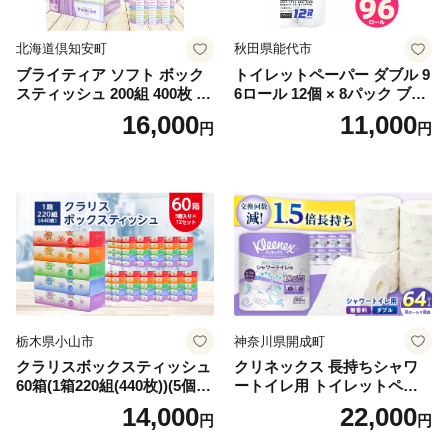
北海道倶知安町
秋田県能代市
ブライティア ソフト ボック
トイレットペーパー ダブル 9
スティッシュ 200組 400枚 60
6ロール 12個 × 8パック ブラ
箱 日本製 まとめ買い ティッ
ンカ 再生紙 100％ 芯あり 日
16,000
11,000
円
円
シュ リサイクル 長持 防災 常
用品 消耗品 無香料 生活用品
備品 日用雑貨 消耗品 生活必
備蓄 秋田県 能代市 送料無料
需品 備蓄 ペーパー 紙 北海道
《能代製紙》
倶知安町 日用品
栃木県小山市
神奈川県開成町
クラリスボックスティッシュ
クリネックス 長持ちシャワ
60箱(1箱220組(440枚))(5個入
ートイレ用 トイレットペー
り×12セット)【1256759】
パー（ダブル）64ロール(8ロ
14,000
22,000
円
円
ール×8パック) 開成町 トイレ
ットペーパーダブル 日用品