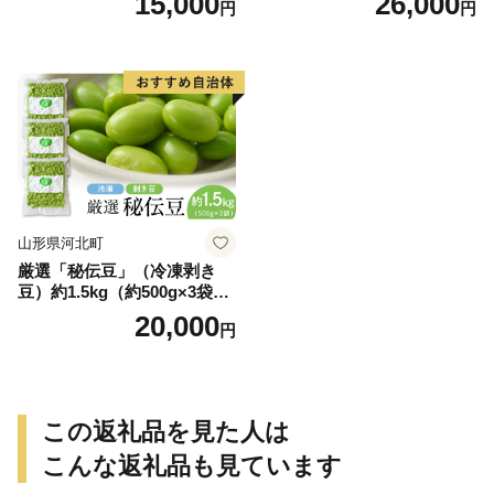
15,000
26,000
円
円
ぎ〜ん54人前セット（280g×
く協同組合】
計18把）
山形県河北町
厳選「秘伝豆」（冷凍剥き
豆）約1.5kg（約500g×3袋）
【かほくらし社】
20,000
円
この返礼品を見た人は
こんな返礼品も見ています