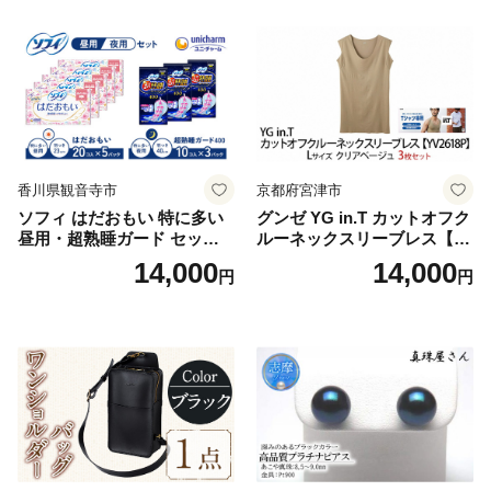
香川県観音寺市
京都府宮津市
ソフィ はだおもい 特に多い
グンゼ YG in.T カットオフク
昼用・超熟睡ガード セット
ルーネックスリーブレス【Y
羽付き ナプキン 生理用品 サ
V2618P】Lサイズ クリアベ
14,000
14,000
円
円
ニタリー ユニ・チャーム
ージュ3枚セット [№5716-04
32]