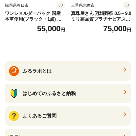
福岡県春日市
三重県志摩市
ワンショルダーバック 国産
真珠屋さん 冠婚葬祭 8.5～9.0
本革使用(ブラック・1点) 鞄
ミリ高品質プラチナピアス P
バック バッグ カバン レザー
t900 志摩産アコヤ真珠 ブラ
55,000
75,000
円
円
国産 日本製 牛革 黒 革 革製
ックパール 黒真珠
品 手作り 男性 女性 レディー
ス メンズ【ksg1307-bk】【Z
enis】
ふるラボとは
はじめてのふるさと納税
よくあるご質問