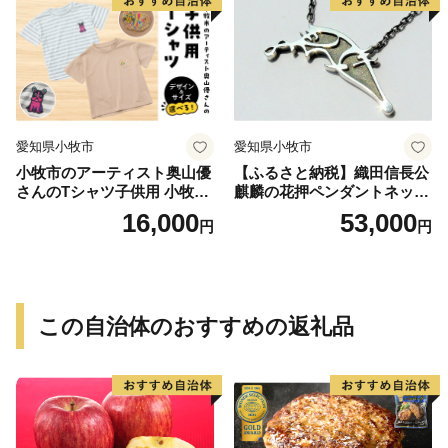
愛知県小牧市
愛知県小牧市
小牧市のアーティスト奥山優
【ふるさと納税】織田信長公
さんのTシャツ子供用 小牧市
麒麟の花押ペンダントネック
制70周年記念
レス
16,000
53,000
円
円
この自治体のおすすめの返礼品