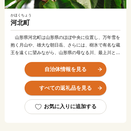
かほくちょう
河北町
山形県河北町は山形県のほぼ中央に位置し、万年雪を
抱く月山や、雄大な朝日岳、さらには、樹氷で有名な蔵
王を遠くに望みながら、山形県の母なる川、最上川と清
流寒河江川に囲まれた、風光明媚な環境の中にありま
す。
自治体情報を見る
古くから上方文化と交流し米と紅花で栄えた河北町
は、現在でもその面影を残しつつ、「はえぬき」やブラ
すべての返礼品を見る
ンド米「つや姫」などのお米、極上の霜降りがたまらな
い「山形牛」、「さくらんぼ」、「ラ・フランス」など
の果物等、魅力あふれる食の町として栄えています。
お気に入りに追加する
山形空港を表玄関とし、山形新幹線のさくらんぼ東根
駅、山形自動車道の寒河江インターチェンジからは車で
15分の距離にあり、東北中央自動車道の東根インターチ