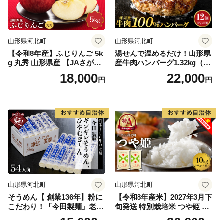
山形県河北町
山形県河北町
【令和8年産】ふじりんご 5k
湯せんで温めるだけ！山形県
g 丸秀 山形県産 【JAさがえ
産牛肉ハンバーグ1.32kg（11
西村山】 山形県 河北町 贈答
0g×12個入り）
18,000
22,000
円
円
ふじ 農協 りんご 林檎 ギフト
ka008-018e-r8
山形県河北町
山形県河北町
そうめん【 創業136年】粉に
【令和8年産米】2027年3月下
こだわり！「今田製麺」老舗
旬発送 特別栽培米 つや姫 10
のギンギンそうめん、ひやむ
kg 山形県産【米COMEかほ