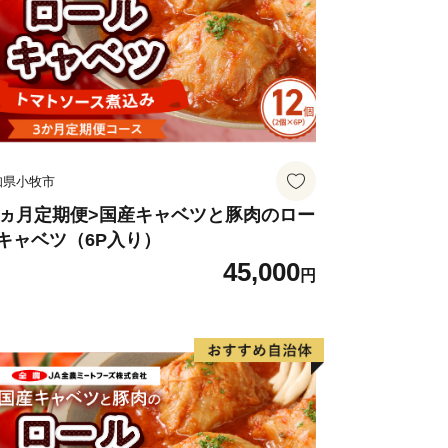
知県小牧市
3ヵ月定期便>国産キャベツと豚肉のロー
キャベツ（6P入り）
45,000
円