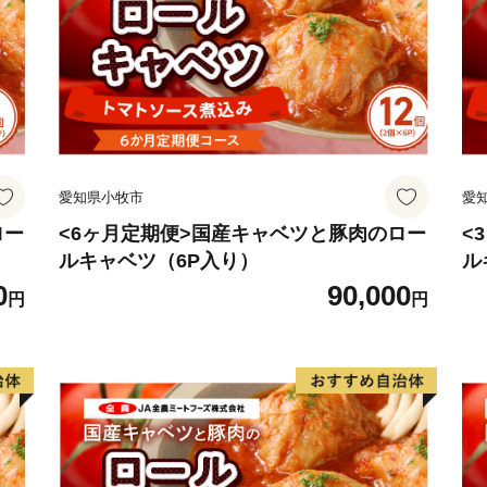
愛知県小牧市
愛
ロー
<6ヶ月定期便>国産キャベツと豚肉のロー
<
ルキャベツ（6P入り）
ル
0
90,000
円
円