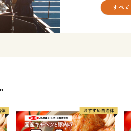
す。 東日本大震災により大
て歩みを進める気仙沼市へ
いたします。
"