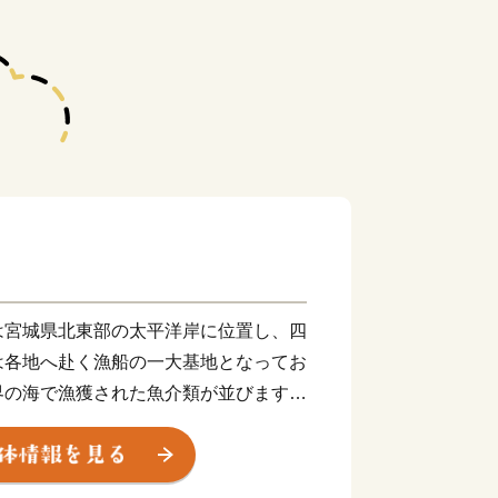
は宮城県北東部の太平洋岸に位置し、四
は各地へ赴く漁船の一大基地となってお
界の海で漁獲された魚介類が並びます。
フカヒレや水揚げ日本一を誇る生鮮カツ
元特産の農産物やB級グルメとして人気
り、美食の街としての一面も持っていま