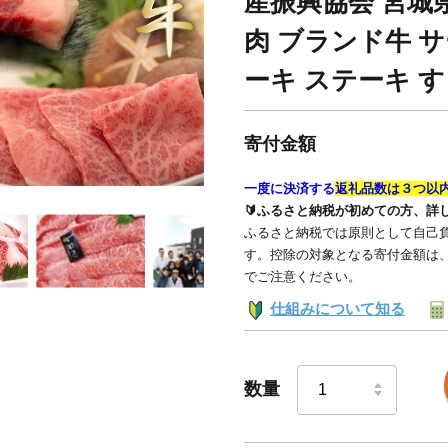
産振興協会 宮城県 
肉 ブランド牛 
ーキ ステーキ す
寄付金額
一度に決済する
返礼品数は３つ以
🔰ふるさと納税が初めての方、詳
ふるさと納税では原則として自己負
す。控除の対象となる寄付金額は
でご注意ください。
仕組みについて知る
数量