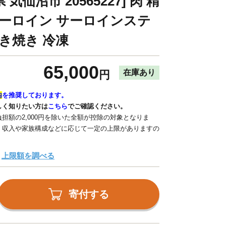
気仙沼市 20565227] 肉 精
サーロイン サーロインステ
き焼き 冷凍
65,000
在庫あり
円
内
を推奨しております。
しく知りたい方は
こちら
でご確認ください。
担額の2,000円を除いた全額が控除の対象となりま
、収入や家族構成などに応じて一定の上限がありますの
上限額を調べる
寄付する