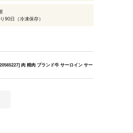
限
り90日（冷凍保存）
565227] 肉 精肉 ブランド牛 サーロイン サー