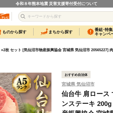
令和８年熊本地震 災害支援寄付受付について
番組･特集
ものから探す
まちから探す
キャンペ
g ×2枚 セット [気仙沼市物産振興協会 宮城県 気仙沼市 2056522
おすすめ自治体
宮城県 気仙沼市
仙台牛 肩ロース 
ンステーキ 200g