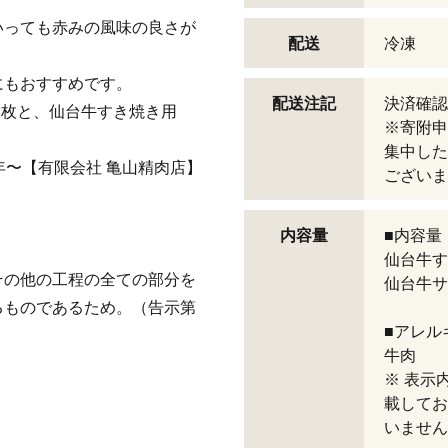
いっても赤みの風味の良さが
配送
冷凍
にもおすすめです。
配送注記
決済確認
2枚と、仙台牛すき焼き用
※寄附申
集中した
年〜【有限会社 亀山精肉店】
ございま
内容量
■内容量
仙台牛す
その他の工程の全ての部分を
仙台牛サ
るものであるため。（告示第
■アレル
牛肉
※ 表示
載してお
いません