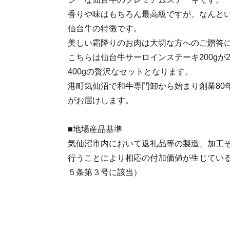
香りや味はもちろん最高級ですが、なんと
仙台牛の特徴です。
美しい霜降りのお肉は大切な方へのご贈答
こちらは仙台牛サーロインステーキ200gが
400gの贅沢なセットとなります。
港町気仙沼で和牛専門卸から始まり創業80
がお届けします。
■地場産品基準
気仙沼市内において返礼品等の製造、加工
行うことにより相応の付加価値が生じてい
５条第３号に該当）