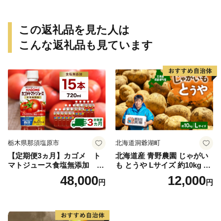
この返礼品を見た人は
こんな返礼品も見ています
栃木県那須塩原市
北海道洞爺湖町
【定期便3ヵ月】カゴメ ト
北海道産 青野農園 じゃがい
マトジュース食塩無添加 72
も とうや Lサイズ 約10kg 20
0ml PET×15本 1ケース 毎月
26年10月初旬～12月下旬頃お
48,000
12,000
円
円
届く 3ヵ月 3回コース ns001-
届け 先行予約 北海道 ジャガ
005 【 KAGOME 野菜ジュー
イモ トウヤ 馬鈴薯 ポテト 芋
ス 】
いも イモ 黄色 旬 野菜 農作
物 産地直送 お取り寄せ 国産