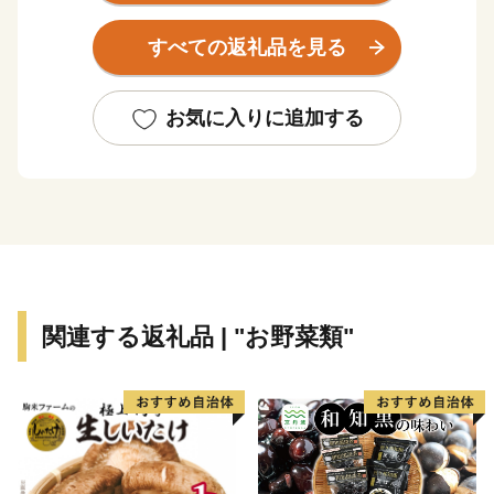
は印南川が町の中心部を流れて太平洋に注いでいます。
すべての返礼品を見る
【かえる橋】
印南町は歴史も古く、数々の伝説や言伝えを残す歴史遺
お気に入りに追加する
産が町内に多く点在するなど、観光面でも魅力を秘めた
まちですが、その知名度は低く、大都市圏からの来訪者
や定着人口の伸び悩み、若者人口の流出等課題も抱えて
いました。昭和63年度から平成元年度にかけて、国は、
自治省を中心に「ふるさと創世」の起爆剤として「自ら
考え自ら行う地域づくり」事業（1億円事業）を推進し
てきました。
関連する返礼品 | "お野菜類"
印南町では、1億円事業として人材育成のため「かえる
基金」を創設しました。更に、平成7年度「地域づくり
推進事業」を財源に全国に類を見ない「かえる」をテー
マとしたユニークな橋（かえる橋）を建設しました。多
くの人々を招き入れ、町発展への願いを込めたもので
す。『努力、忍耐、飛躍』を象徴する ”柳に跳びつくか