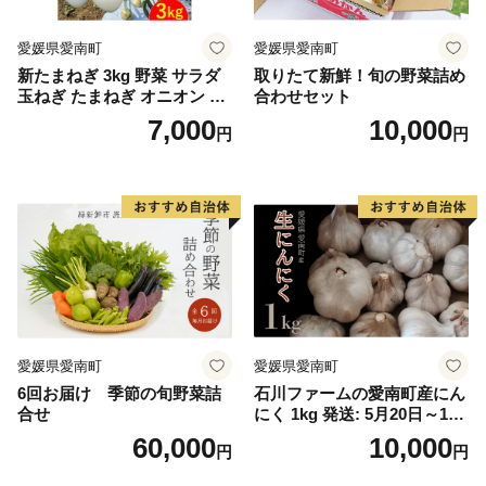
愛媛県愛南町
愛媛県愛南町
新たまねぎ 3kg 野菜 サラダ
取りたて新鮮！旬の野菜詰め
玉ねぎ たまねぎ オニオン シ
合わせセット
ルクオニオン スープ 煮物 カ
7,000
10,000
円
円
レー 甘い 美味しい サイズ M
L 国産 常温 送料無料 愛南町
青果市場 愛媛県 発送:11月上
旬～
愛媛県愛南町
愛媛県愛南町
6回お届け 季節の旬野菜詰
石川ファームの愛南町産にん
合せ
にく 1kg 発送: 5月20日～11
月30日
60,000
10,000
円
円