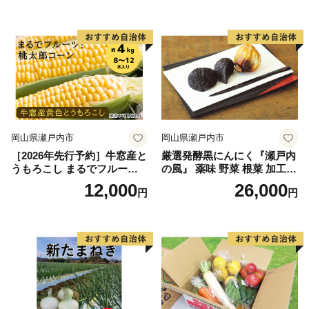
銀賞受賞！！(2023年11月開
銀賞受賞！！(2023年11月開
宇杉八幡神社の祭礼は4台の屋台と神輿が勢いよく印南
催)1回食べてみらんね？宮崎
催)1回食べてみらんね？宮崎
川に飛び込み、祭装束の男衆が肩まで水につかりながら
県 高鍋町産 産地直送 有機肥
県 高鍋町産 産地直送 有機肥
川を渡る勇ましい祭り。一方の山口八幡神社の祭礼は6
料使用 高糖度 西森農園
料使用 高糖度 西森農園
台の屋台と神輿が登場。屋台をぶつけ合いながら印南港
まで御渡、浜辺では雑賀踊りや奴踊り、獅子舞が奉納さ
れます。
岡山県瀬戸内市
岡山県瀬戸内市
［2026年先行予約］牛窓産と
厳選発酵黒にんにく『瀬戸内
うもろこし まるでフルー
の風』 薬味 野菜 根菜 加工食
ツ！最高糖度25度超え 生で
品
12,000
26,000
円
円
甘い、茹でて美味い！ 黄色
とうもろこし 「桃太郎コー
ン」約4kg（8〜12本入り）
野菜