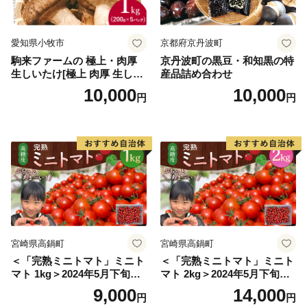
える”（小野道風）をイメージし、「考える」「人をか
える」「町をかえる」「古里へかえる」「栄える」とい
愛知県小牧市
京都府京丹波町
う5つの”かえる”にひっかけ、ネーミングしています。
駒来ファームの 極上・肉厚
京丹波町の黒豆・和知黒の特
生しいたけ[極上 肉厚 生しい
産品詰め合わせ
【印南町の農林水産業】
たけ 生シイタケ 生椎茸 安心
10,000
10,000
円
円
安全 国産 採れたて 新鮮 きの
農業は、温暖な気候を活かし、ミニトマトなど野菜を中
こ 野菜]
心として、花卉のハウス栽培等が。漁業では、岩礁地帯
の伊勢エビ等を対象とした刺し網漁業とアワビ、トコブ
シ、海草等の採貝漁業がおこなわれ、沖合ではイサキ、
タイ等を対象とした一本釣りやイワシ等を対象とした敷
き網（棒受け網）漁業、タチウオ、フグ等を対象とした
延べ縄漁業など、農林水産業が盛んな町です。
宮崎県高鍋町
宮崎県高鍋町
【印南祭り】
＜「完熟ミニトマト」ミニト
＜「完熟ミニトマト」ミニト
印南町を祭り一色に染める「印南祭り」。毎年10月2
マト 1kg＞2024年5月下旬迄
マト 2kg＞2024年5月下旬迄
日、日高地方の秋祭りのトップを切って行われる、宇杉
に順次出荷 野菜ソムリエサ
に順次出荷 野菜ソムリエサ
9,000
14,000
円
円
八幡と山口八幡両神社の合同秋季祭礼です。
ミット アルル・リリカ共に
ミット アルル・リリカ共に