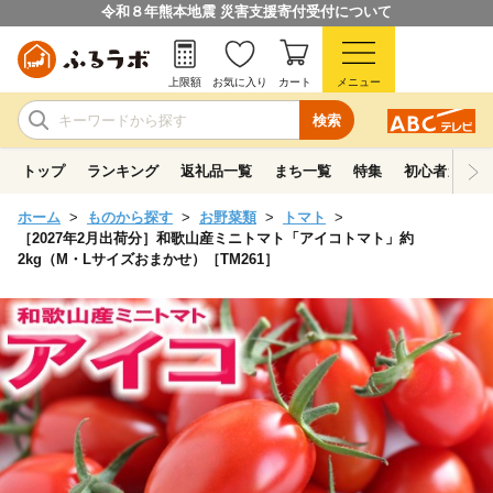
令和８年熊本地震 災害支援寄付受付について
上限額
お気に入り
カート
メニュー
検索
トップ
ランキング
返礼品一覧
まち一覧
特集
初心者ガイド
ホーム
ものから探す
お野菜類
トマト
［2027年2月出荷分］和歌山産ミニトマト「アイコトマト」約
2kg（M・Lサイズおまかせ）［TM261］