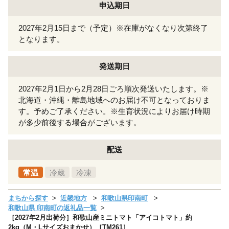
申込期日
2027年2月15日まで（予定）※在庫がなくなり次第終了
となります。
発送期日
2027年2月1日から2月28日ごろ順次発送いたします。※
北海道・沖縄・離島地域へのお届け不可となっておりま
す。予めご了承ください。※生育状況によりお届け時期
が多少前後する場合がございます。
配送
常温
冷蔵
冷凍
まちから探す
近畿地方
和歌山県印南町
和歌山県 印南町の返礼品一覧
［2027年2月出荷分］和歌山産ミニトマト「アイコトマト」約
2kg（M・Lサイズおまかせ）［TM261］