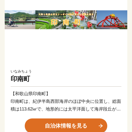
いなみちょう
印南町
【和歌山県印南町】
印南町は、紀伊半島西部海岸のほぼ中央に位置し、総面
積は113.62㎢で、地形的には太平洋面して海岸段丘が広
がっており、北東部では紀伊山地西端の真妻山、三里ヶ
峰などの山々が連なっています。
自治体情報を見る
また、三ヶ峰付近からは切目川が流れ、印南原付近から