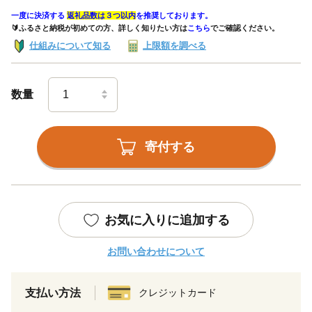
一度に決済する
返礼品数は３つ以内
を推奨しております。
🔰ふるさと納税が初めての方、詳しく知りたい方は
こちら
でご確認ください。
仕組みについて知る
上限額を調べる
数量
寄付する
お気に入りに追加する
お問い合わせについて
支払い方法
クレジットカード