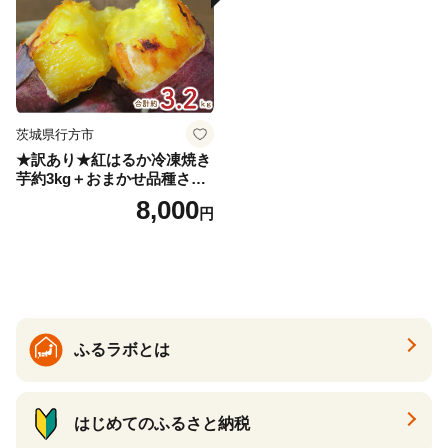
茨城県行方市
★訳あり★紅はるか冷凍焼き
芋約3kg＋おまかせ品種さつ
まいも 合計約3.2kg｜さつ
8,000
円
まいも サツマイモ さつま芋
焼き芋 やきいも 冷凍 冷凍焼
き芋 訳あり 訳アリ 紅はるか
茨城県 行方市(EY-25)
ふるラボとは
はじめてのふるさと納税