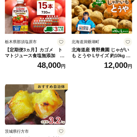
栃木県那須塩原市
北海道洞爺湖町
【定期便3ヵ月】カゴメ ト
北海道産 青野農園 じゃがい
マトジュース食塩無添加 72
も とうや Lサイズ 約10kg 20
0ml PET×15本 1ケース 毎月
26年10月初旬～12月下旬頃お
48,000
12,000
円
円
届く 3ヵ月 3回コース ns001-
届け 先行予約 北海道 ジャガ
005 【 KAGOME 野菜ジュー
イモ トウヤ 馬鈴薯 ポテト 芋
ス 】
いも イモ 黄色 旬 野菜 農作
物 産地直送 お取り寄せ 国産
茨城県行方市