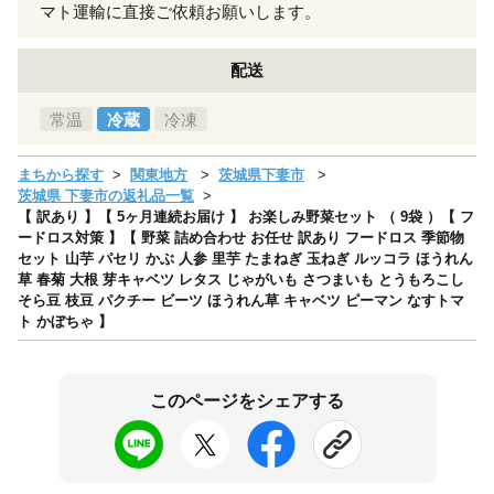
マト運輸に直接ご依頼お願いします。
配送
常温
冷蔵
冷凍
まちから探す
関東地方
茨城県下妻市
茨城県 下妻市の返礼品一覧
【 訳あり 】【 5ヶ月連続お届け 】 お楽しみ野菜セット （ 9袋 ）【 フ
ードロス対策 】【 野菜 詰め合わせ お任せ 訳あり フードロス 季節物
セット 山芋 パセリ かぶ 人参 里芋 たまねぎ 玉ねぎ ルッコラ ほうれん
草 春菊 大根 芽キャベツ レタス じゃがいも さつまいも とうもろこし
そら豆 枝豆 パクチー ビーツ ほうれん草 キャベツ ピーマン なすトマ
ト かぼちゃ 】
このページをシェアする