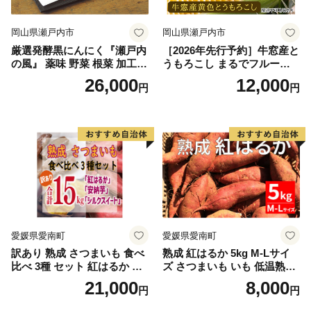
岡山県瀬戸内市
岡山県瀬戸内市
厳選発酵黒にんにく『瀬戸内
［2026年先行予約］牛窓産と
の風』 薬味 野菜 根菜 加工食
うもろこし まるでフルー
品
ツ！最高糖度25度超え 生で
26,000
12,000
円
円
甘い、茹でて美味い！ 黄色
とうもろこし 「桃太郎コー
ン」約4kg（8〜12本入り）
野菜
愛媛県愛南町
愛媛県愛南町
訳あり 熟成 さつまいも 食べ
熟成 紅はるか 5kg M-Lサイ
比べ 3種 セット 紅はるか 安
ズ さつまいも いも 低温熟成
納芋 シルクスイート 合計 15
完全熟成収穫 甘い 糖度 焼き
21,000
8,000
円
円
kg サイズ混合 サツマイモ 焼
芋 やきいも スイートポテト
き芋 干し芋 丸干し 冷凍焼き
おやつ 高糖度 料理 国産 愛媛