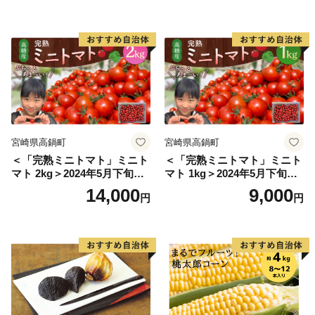
こ 野菜]
宮崎県高鍋町
宮崎県高鍋町
＜「完熟ミニトマト」ミニト
＜「完熟ミニトマト」ミニト
マト 2kg＞2024年5月下旬迄
マト 1kg＞2024年5月下旬迄
に順次出荷 野菜ソムリエサ
に順次出荷 野菜ソムリエサ
14,000
9,000
円
円
ミット アルル・リリカ共に
ミット アルル・リリカ共に
銀賞受賞！！(2023年11月開
銀賞受賞！！(2023年11月開
催)1回食べてみらんね？宮崎
催)1回食べてみらんね？宮崎
県 高鍋町産 産地直送 有機肥
県 高鍋町産 産地直送 有機肥
料使用 高糖度 西森農園
料使用 高糖度 西森農園