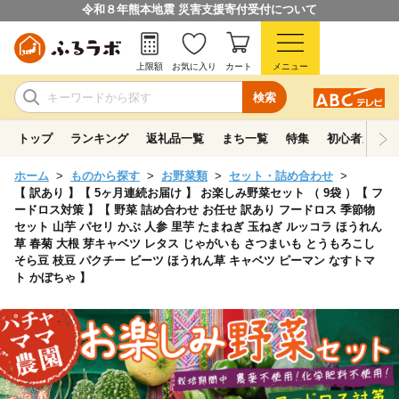
令和８年熊本地震 災害支援寄付受付について
上限額
お気に入り
カート
メニュー
検索
トップ
ランキング
返礼品一覧
まち一覧
特集
初心者ガイド
ホーム
ものから探す
お野菜類
セット・詰め合わせ
【 訳あり 】【 5ヶ月連続お届け 】 お楽しみ野菜セット （ 9袋 ）【 フ
ードロス対策 】【 野菜 詰め合わせ お任せ 訳あり フードロス 季節物
セット 山芋 パセリ かぶ 人参 里芋 たまねぎ 玉ねぎ ルッコラ ほうれん
草 春菊 大根 芽キャベツ レタス じゃがいも さつまいも とうもろこし
そら豆 枝豆 パクチー ビーツ ほうれん草 キャベツ ピーマン なすトマ
ト かぼちゃ 】