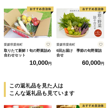
芋 冷やし焼き芋 やきいも 蜜
県 愛南町 青果市場
芋 ほしいも スイートポテト
いも天 サイズミックス 甘い
ねっとり 生芋 新芋 あんのう
いも 甘藷 べにはるか スイー
ツ 国産 糖度 産地直送 農家直
送 数量限定 21000円 愛媛 愛
南 ミッチーのおみかん畑
愛媛県愛南町
愛媛県愛南町
取りたて新鮮！旬の野菜詰め
6回お届け 季節の旬野菜詰
合わせセット
合せ
10,000
60,000
円
円
この返礼品を見た人は
こんな返礼品も見ています