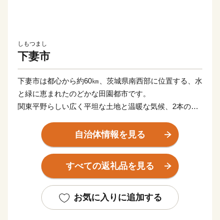
しもつまし
下妻市
下妻市は都心から約60㎞、茨城県南西部に位置する、水
と緑に恵まれたのどかな田園都市です。
関東平野らしい広く平坦な土地と温暖な気候、2本の一
級河川や砂沼などの豊富な水資源で梨やお米を初めとし
た各種農産物を生産しています。
自治体情報を見る
郊外には大規模商業施設等もあり、シティライフとスロ
ーライフのバランスのとれた過ごしやすい街です。
すべての返礼品を見る
【申し込み・返礼品・寄付金受領書について】
本サイトの運営は、下妻市ふるさと納税サポートセンタ
お気に入りに追加する
ーが行っております。