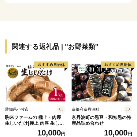
お電話及びメールは、当センターがご対応いたします。
■お電話でのお問い合わせ先
TEL：050-3613-2140
メール：din-furusato@din-group.co.jp
営業時間：月曜～金曜 9:00-17:15
関連する返礼品 | "お野菜類"
※土日、祝祭日、年末年始（12/29～1/4）は休業日とな
ります。
【ワンストップ特例申請書について】
下妻市役所 経済部 農業政策課 ふるさと振興係
平日8時30分～17時15分
TEL：0296-43-2111
愛知県小牧市
京都府京丹波町
駒来ファームの 極上・肉厚
京丹波町の黒豆・和知黒の特
生しいたけ[極上 肉厚 生しい
産品詰め合わせ
たけ 生シイタケ 生椎茸 安心
10,000
10,000
円
円
安全 国産 採れたて 新鮮 きの