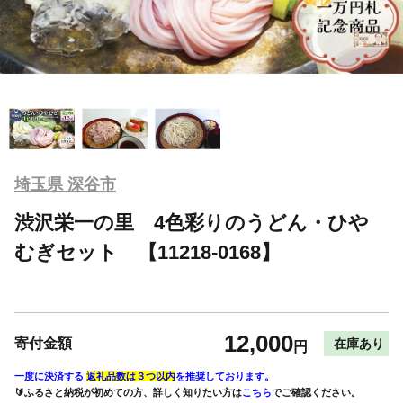
埼玉県 深谷市
渋沢栄一の里 4色彩りのうどん・ひや
むぎセット 【11218-0168】
12,000
寄付金額
在庫あり
円
一度に決済する
返礼品数は３つ以内
を推奨しております。
🔰ふるさと納税が初めての方、詳しく知りたい方は
こちら
でご確認ください。