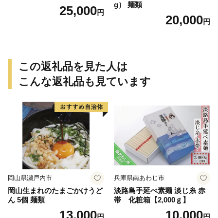
g） 麺類
25,000
円
20,000
円
この返礼品を見た人は
こんな返礼品も見ています
岡山県瀬戸内市
兵庫県南あわじ市
岡山生まれのたまごかけうど
淡路島手延べ素麺 淡じ糸 赤
ん 5個 麺類
帯 化粧箱【2,000ｇ】
13,000
10,000
円
円