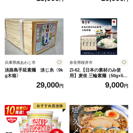
兵庫県南あわじ市
奈良県桜井市
淡路島手延素麺 淡じ糸〈9k
ZI-62.【日本の素材のみ使
g木箱〉
用】麦坐 三輪素麺（50g×5束
×4袋）
29,000
9,000
円
円