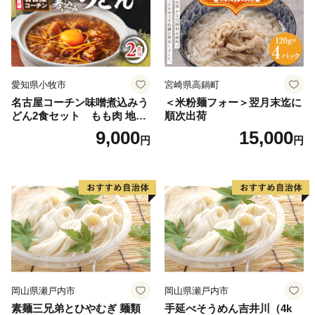
愛知県小牧市
宮崎県高鍋町
名古屋コーチン味噌煮込みう
＜米粉麺フォー＞翌月末迄に
どん2食セット もも肉 地鶏
順次出荷
味噌うどん
9,000
15,000
円
円
岡山県瀬戸内市
岡山県瀬戸内市
素麺三兄弟とひやむぎ 麺類
手延べそうめん吉井川（4k