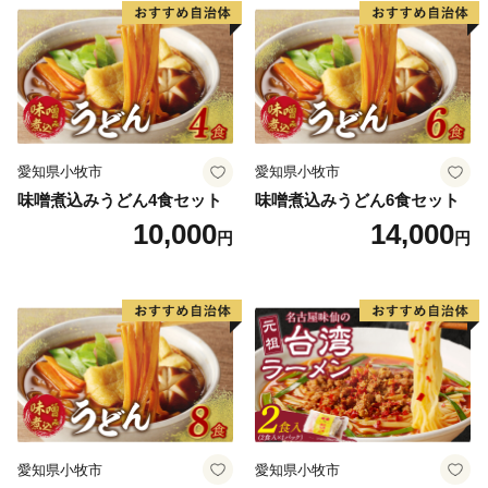
日本煉瓦製造会社（後の日本煉瓦製造株式会社）の上敷
免工場（深谷市）で作られたものも使われており、いず
れも深谷市と関わりの深いものとなっています。
さらに、イメージキャラクターの「ふっかちゃん」は、
全国的にも人気です。
愛知県小牧市
愛知県小牧市
味噌煮込みうどん4食セット
味噌煮込みうどん6食セット
今後も、深谷の魅力を全国の皆さんにお届けしていきま
10,000
14,000
円
円
すので、よろしくおネギしまぁ～す。
ーーーーーーーーーーーーーーーーーーーーーーーーー
ーーーーーーーーーー
【キャンセルにつきまして】
ふるさと納税は「寄附」となりますので、原則、キャン
セル／返金対応をすることはできません。あらかじめご
愛知県小牧市
愛知県小牧市