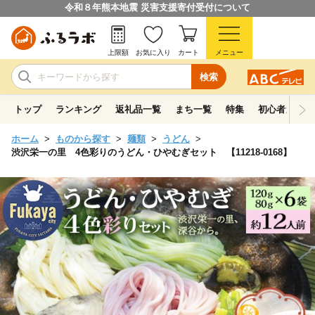
令和８年熊本地震 災害支援寄付受付について
上限額
お気に入り
カート
メニュー
検索
トップ
ランキング
返礼品一覧
まち一覧
特集
初心者ガイド
ホーム
ものから探す
麺類
うどん
渋沢栄一の里 4色彩りのうどん・ひやむぎセット 【11218-0168】