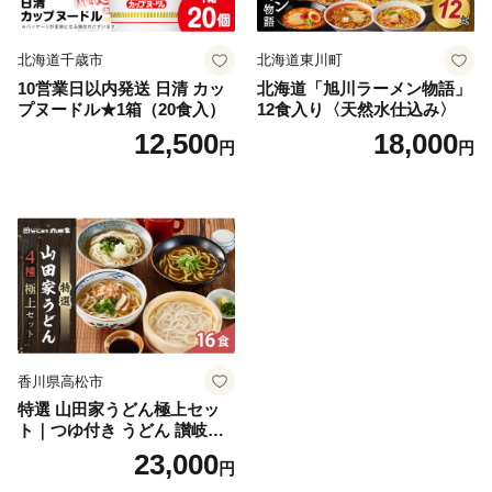
北海道千歳市
北海道東川町
10営業日以内発送 日清 カッ
北海道「旭川ラーメン物語」
プヌードル★1箱（20食入）
12食入り〈天然水仕込み〉
12,500
18,000
円
円
香川県高松市
特選 山田家うどん極上セッ
ト｜つゆ付き うどん 讃岐う
どん さぬきうどん 生麵 うど
23,000
円
んセット カレーうどん 生う