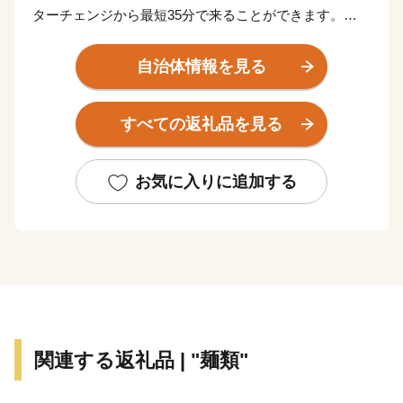
ターチェンジから最短35分で来ることができます。
肥沃な土壌に恵まれ「深谷ねぎ」をはじめとする農畜産
自治体情報を見る
物が盛んであり、「関東の台所」としての役割も果たし
ています。また、生産量トップクラスのユリ、チューリ
すべての返礼品を見る
ップなど花き栽培や造園業も盛んです。
また、最近２０２４年度7月に１万円紙幣のデザインで
お気に入りに追加する
話題となった、近代経済の父といわれる渋沢栄一は深谷
市出身です。
渋沢栄一は「道徳経済合一説」を唱え、約５００もの企
業の設立に関わるとともに、約６００もの教育機関・社
会公共事業の支援と民間外交にも熱心に取り組み、数々
の功績を残しました。
なお、財務省が発表したデザインは、表面は渋沢栄一翁
関連する返礼品 | "麺類"
の肖像、裏面は東京駅となっていますが、東京駅で使用
されている煉瓦は、渋沢栄一翁が明治２０年に設立した