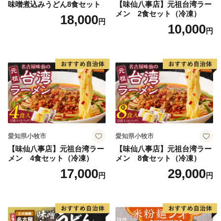
了承ください。
味噌煮込みうどん8食セット
【味仙八事店】元祖台湾ラー
メン 2食セット（冷凍）
申込内容や返礼品の誤り、重複しての寄附等がないよう
18,000
円
10,000
十分にご確認のうえ、ご寄附いただきますようお願いい
円
たします。
愛知県小牧市
愛知県小牧市
【味仙八事店】元祖台湾ラー
【味仙八事店】元祖台湾ラー
メン 4食セット（冷凍）
メン 8食セット（冷凍）
17,000
29,000
円
円