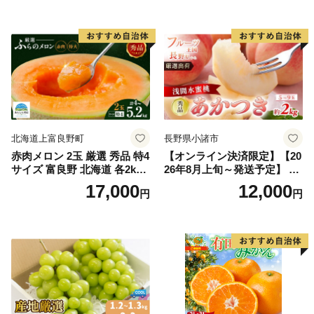
入り 岡山県産 国産 フルーツ
ルーツ 香川 香川県 東かがわ
果物 ギフト
市
北海道上富良野町
長野県小諸市
赤肉メロン 2玉 厳選 秀品 特4
【オンライン決済限定】【20
サイズ 富良野 北海道 各2kg
26年8月上旬～発送予定】 先
～2.6kg 2玉 セット ファーム
行予約 「浅間水蜜桃プレミ
17,000
12,000
円
円
富良野 メロン めろん 果物 く
アム」 もも あかつき 秀品 約
だもの フルーツ デザート 旬
2kg 5～9玉 贈答品 ふるさと
の果物 旬のフルーツ
納税 果物 桃 フルーツ モモ
果肉 長野県産 小諸市