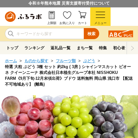
令和８年熊本地震 災害支援寄付受付について
上限額
お気に入り
カート
メニュー
検索
トップ
ランキング
返礼品一覧
まち一覧
特集
初心者ガイド
ホーム
ものから探す
フルーツ類
ぶどう
特選 大粒 ぶどう 3種 セット 約2kg ( 3房 ) シャインマスカット ピオー
ネ クイーンニーナ 株式会社日本植生グループ本社 NISSHOKU
FARM《9月下旬-12月末頃出荷》ブドウ 送料無料 岡山県 浅口市 【配送
不可地域あり】 (離島)