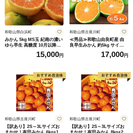
和歌山県白浜町
和歌山県古座川町
みかん 5kg MS玉 紀南の濃い
≪秀品≫和歌山由良町産 由
ゆら早生 高糖度 10月以降発
良早生みかん 約5kg サイズお
送 マルチ被覆栽培
まかせ【sml106C】
15,000
17,000
円
円
和歌山県古座川町
和歌山県古座川町
【訳あり】2S～3Lサイズお
【訳あり】2S～3Lサイズお
まかせ！有田みかん 6kg+1kg
まかせ！有田みかん 8kg+2kg