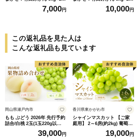
保証分 11月から12月下旬ま
保証分 11月から12月下旬ま
7,000
10,000
円
円
でに順次発送致します。 / 訳
でに順次発送致します。 / 訳
ありみかん 有田みかん みか
ありみかん 有田みかん みか
ん ミカン 蜜柑 柑橘 温州みか
ん ミカン 蜜柑 柑橘 温州みか
ん 和歌山 ご家庭用
ん 和歌山 ご家庭用
この返礼品を見た人は
こんな返礼品も見ています
岡山県瀬戸内市
香川県東かがわ市
もも ぶどう 2026年 先行予約
シャインマスカット 【ご家
詰合/白桃 2玉(1玉220g以
庭用】 2～6房(約2kg) 葡萄 ぶ
上)・シャインマスカット 晴
どう ブドウ フルーツ 果物 く
39,000
19,000
円
円
王 2房(1房480g以上) 化粧箱
だもの 果実 旬の果物 旬のフ