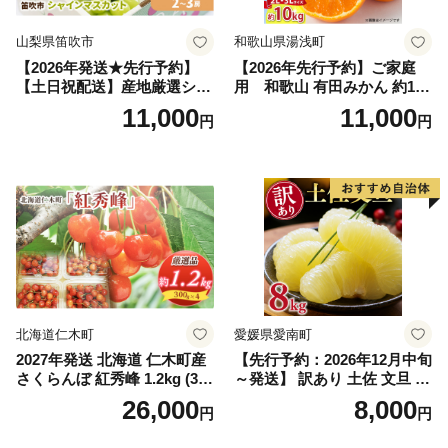
山梨県笛吹市
和歌山県湯浅町
【2026年発送★先行予約】
【2026年先行予約】ご家庭
【土日祝配送】産地厳選シャ
用 和歌山 有田みかん 約10k
インマスカット1.2kg～1.3kg
g (2L、3Lサイズ)【湯浅町】
11,000
11,000
円
円
（2房～3房）※沖縄・離島配
_ZJ6079
送不可※ 106-003-sku02-26y
｜シャインマスカット 発送
笛吹市 山梨県 フルーツ 果物
ぶどう 葡萄 大粒 シャインマ
スカット おすすめ シャイン
マスカット 贈答 ギフト 産地
笛吹市 シャインマスカット
笛吹 葡萄 国産 ぶどう 人気
国産 1.2kg 先行｜
北海道仁木町
愛媛県愛南町
2027年発送 北海道 仁木町産
【先行予約：2026年12月中旬
さくらんぼ 紅秀峰 1.2kg (300
～発送】 訳あり 土佐 文旦 8k
g×4パック) Lサイズ以上 旬
g (Mサイズ以上サイズミック
26,000
8,000
円
円
桜桃 産地直送 サクランボ チ
ス) 8000円 わけあり ぶんた
ェリー フルーツ 果物 果物類
ん みかん mikan 蜜柑 ミカン