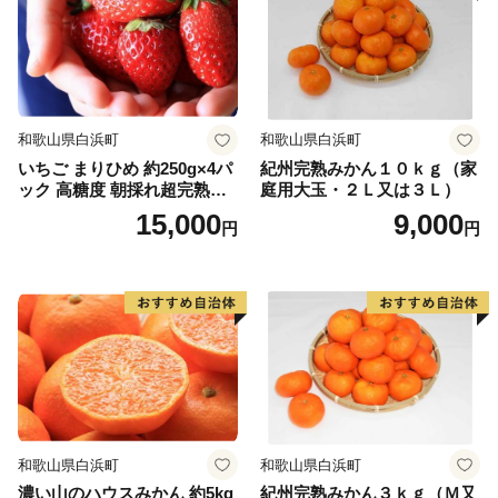
和歌山県白浜町
和歌山県白浜町
いちご まりひめ 約250g×4パ
紀州完熟みかん１０ｋｇ（家
ック 高糖度 朝採れ超完熟ま
庭用大玉・２Ｌ又は３Ｌ）
りひめ 1月以降発送分
15,000
9,000
円
円
和歌山県白浜町
和歌山県白浜町
濃い山のハウスみかん 約5kg
紀州完熟みかん３ｋｇ（Ｍ又