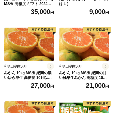
MS玉 高糖度 ギフト 2024年7
はＬ）
月以降発送分
35,000
9,000
円
円
和歌山県白浜町
和歌山県白浜町
みかん 10kg MS玉 紀南の濃
みかん 10kg MS玉 紀南の甘
いゆら早生 高糖度 10月以降
い極早生みかん 高糖度 10月
発送 マルチ被覆栽培
以降発送 マルチ被覆栽培
27,000
21,000
円
円