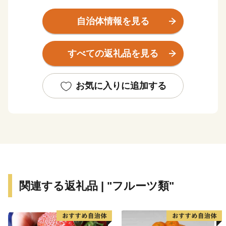
また、日本最大級の１８８ｃｍ反射望遠鏡を備え、半
自治体情報を見る
世紀以上にわたり国内で最先端の天体研究が行われてい
る国立天文台があり、「天文のまち」としてもその名を
すべての返礼品を見る
知られています。
ふるさと納税を通じまして、心のふるさと「浅口」の
お気に入りに追加する
魅力を知っていただければ幸いに存じます。
関連する返礼品 | "フルーツ類"