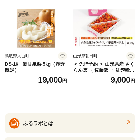
仁木町 仁木 [松山商店]
土佐文旦 家庭用 産地直送 国
産 農家直送 期間限定 特産品
サイズミックス くらもとフ
ァーム 愛南町 愛媛県
鳥取県大山町
山形県朝日町
DS-16 新甘泉梨 5kg（赤秀
＜ 先行予約 ＞ 山形県産 さく
限定）
らんぼ （ 佐藤錦 ・ 紅秀峰
） ご家庭用 M以上 700g 【20
19,000
9,000
円
円
26年6月下旬から7月上旬発
送】 山形県 果物 フルーツ 初
夏 夏 送料無料
ふるラボとは