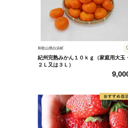
和歌山県白浜町
紀州完熟みかん１０ｋｇ（家庭用大玉
２Ｌ又は３Ｌ）
9,00