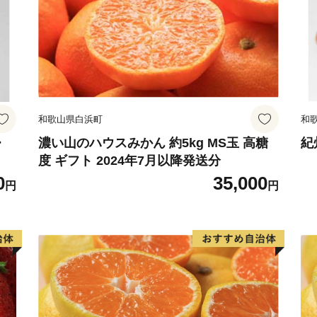
和歌山県白浜町
和
・
濃い山のハウスみかん 約5kg MS玉 高糖
紀
度 ギフト 2024年7月以降発送分
0
35,000
円
円