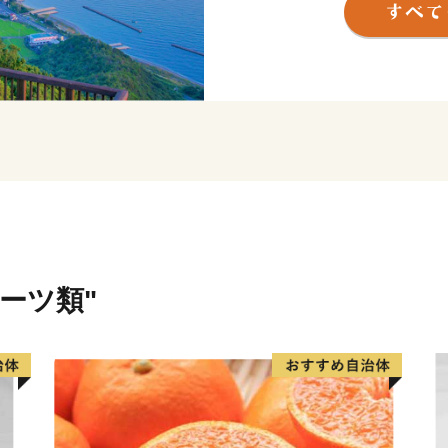
アの90パーセント以上を占
界から絶大な信頼を得てい
り、作り続けられている和
然環境豊かな市です。
東かがわ市では、自然豊か
で作られた自慢の逸品をお
いただいたご寄付は、子ど
承のためなどに有効に使わ
ルーツ類"