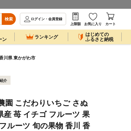
検索
ログイン・会員登録
上限額
お気に入り
カート
はじめての
ランキング
ーン
ふるさと納税
 香川県 東かがわ市
紹介
農園 こだわりいちご さぬ
川県産 苺 イチゴ フルーツ 果
フルーツ 旬の果物 香川 香