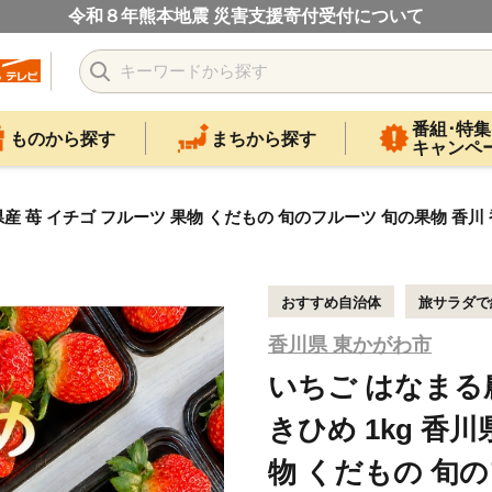
令和８年熊本地震 災害支援寄付受付について
番組･特集
ものから探す
まちから探す
キャンペ
県産 苺 イチゴ フルーツ 果物 くだもの 旬のフルーツ 旬の果物 香川
おすすめ自治体
旅サラダで
香川県 東かがわ市
いちご はなまる
きひめ 1kg 香
物 くだもの 旬の