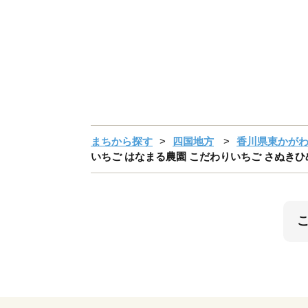
まちから探す
四国地方
香川県東かが
いちご はなまる農園 こだわりいちご さぬきひめ 