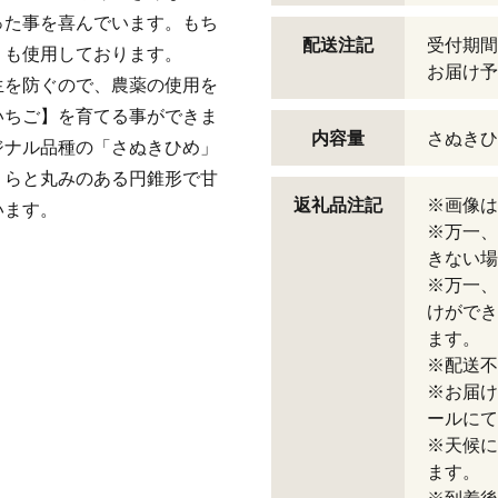
った事を喜んでいます。もち
配送注記
受付期間
」も使用しております。
お届け予
生を防ぐので、農薬の使用を
いちご】を育てる事ができま
内容量
さぬきひめ
ジナル品種の「さぬきひめ」
くらと丸みのある円錐形で甘
返礼品注記
※画像は
います。
※万一、
きない場
※万一、
けができ
ます。
※配送不
※お届け
ールにて
※天候に
ます。