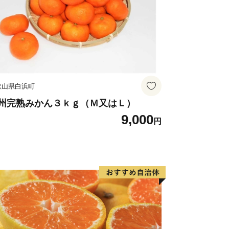
歌山県白浜町
州完熟みかん３ｋｇ（Ｍ又はＬ）
9,000
円