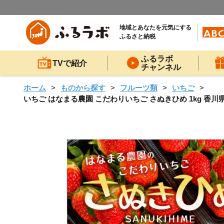
地域とあなたを元気にする
ふるさと納税
ふるラボ
TVで紹介
チャンネル
ホーム
ものから探す
フルーツ類
いちご
いちご はなまる農園 こだわりいちご さぬきひめ 1kg 香川