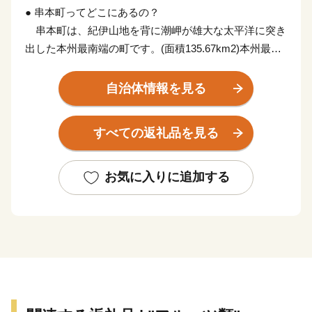
● 串本町ってどこにあるの？
串本町は、紀伊山地を背に潮岬が雄大な太平洋に突き
出した本州最南端の町です。(面積135.67km2)本州最南
端の地、潮岬は北緯33度26分、東経135度46分。これ
は、東京の八丈島とほぼ同緯度に位置します。茫々たる
自治体情報を見る
太平洋に面し、東西に長く延びた海岸線はこの地方の特
色であるリアス式海岸で、奇岩・怪石の雄大な自然美に
すべての返礼品を見る
恵まれ、吉野熊野国立公園および枯木灘県立自然公園の
指定を受けています。
お気に入りに追加する
黒潮の恵みを受けて、年間平均気温17℃前後と気候は
いたって温暖。冬季でも平均気温6~8℃でほとんど雪を
見ることがありません。また総面積は約135km2で、そ
の80%を山林が占めていますが、地形は比較的ゆるやか
です。町の東部では水量豊かな古座川が延々60kmを南
に流れて太平洋に注ぎこんでいます。また1.8kmの沖合
には、和歌山県下最大の島、紀伊大島(面積9.93km2)が