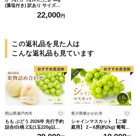
(藻塩付き) 訳あり サイズふぞ
ろい 焼きが命！ 藁焼き / 鰹
22,000
円
かつお カツオのたたき 鰹の
たたき 冷凍 真空 大容量 【nk
s107B】
この返礼品を見た人は
こんな返礼品も見ています
岡山県瀬戸内市
香川県東かがわ市
もも ぶどう 2026年 先行予約
シャインマスカット 【ご家
詰合/白桃 2玉(1玉220g以
庭用】 2～6房(約2kg) 葡萄 ぶ
上)・シャインマスカット 晴
どう ブドウ フルーツ 果物 く