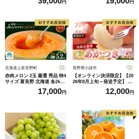
39,000
19,000
円
円
王 2房(1房480g以上) 化粧箱
だもの 果実 旬の果物 旬のフ
入り 岡山県産 国産 フルーツ
ルーツ 香川 香川県 東かがわ
果物 ギフト
市
北海道上富良野町
長野県小諸市
赤肉メロン 2玉 厳選 秀品 特4
【オンライン決済限定】【20
サイズ 富良野 北海道 各2kg
26年8月上旬～発送予定】 先
～2.6kg 2玉 セット ファーム
行予約 「浅間水蜜桃プレミ
17,000
12,000
円
円
富良野 メロン めろん 果物 く
アム」 もも あかつき 秀品 約
だもの フルーツ デザート 旬
2kg 5～9玉 贈答品 ふるさと
の果物 旬のフルーツ
納税 果物 桃 フルーツ モモ
果肉 長野県産 小諸市