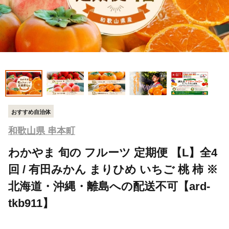
おすすめ自治体
和歌山県 串本町
わかやま 旬の フルーツ 定期便 【L】全4
回 / 有田みかん まりひめ いちご 桃 柿 ※
北海道・沖縄・離島への配送不可【ard-
tkb911】