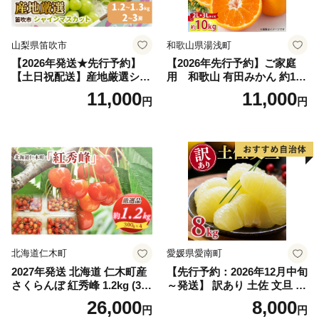
山梨県笛吹市
和歌山県湯浅町
【2026年発送★先行予約】
【2026年先行予約】ご家庭
【土日祝配送】産地厳選シャ
用 和歌山 有田みかん 約10k
インマスカット1.2kg～1.3kg
g (2L、3Lサイズ)【湯浅町】
11,000
11,000
円
円
（2房～3房）※沖縄・離島配
_ZJ6079
送不可※ 106-003-sku02-26y
｜シャインマスカット 発送
笛吹市 山梨県 フルーツ 果物
ぶどう 葡萄 大粒 シャインマ
スカット おすすめ シャイン
マスカット 贈答 ギフト 産地
笛吹市 シャインマスカット
笛吹 葡萄 国産 ぶどう 人気
国産 1.2kg 先行｜
北海道仁木町
愛媛県愛南町
2027年発送 北海道 仁木町産
【先行予約：2026年12月中旬
さくらんぼ 紅秀峰 1.2kg (300
～発送】 訳あり 土佐 文旦 8k
g×4パック) Lサイズ以上 旬
g (Mサイズ以上サイズミック
26,000
8,000
円
円
桜桃 産地直送 サクランボ チ
ス) 8000円 わけあり ぶんた