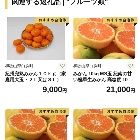
関連する返礼品 | "フルーツ類"
浮かんでおり、平成11年9月のくしもと大橋開通により
本土とつながりました。
● 世界最北のサンゴの海
串本は北緯33度30分という位置にあり、本来、海藻
の茂る温帯の海に属します。しかし、南から暖かい水を
運んでくる黒潮の働きによって串本の海は常に暖めら
れ、南の海と同様のサンゴ群落が形成されています。世
和歌山県白浜町
和歌山県白浜町
界でもっとも北にあるサンゴの海、それが紀伊半島の先
紀州完熟みかん１０ｋｇ（家
みかん 10kg MS玉 紀南の甘
端にある串本の海なのです。
庭用大玉・２Ｌ又は３Ｌ）
い極早生みかん 高糖度 10月
以降発送 マルチ被覆栽培
9,000
21,000
円
円
また、串本の海は暖かい海と冷たい海の接するところ
にあるため、海の中に四季があります。夏から秋にかけ
ての暖かいシーズンは沖縄やフィリピンなどとよく似た
サンゴ中心の景観を見せますが、冬からは海藻が生い茂
り、温帯的景観と熱帯的景観が混じる珍しい景観を見せ
ます。このような環境は世界的に見てもたいへん珍しい