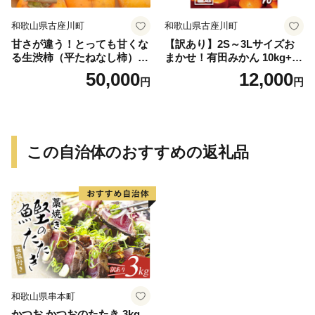
和歌山県古座川町
和歌山県古座川町
甘さが違う！とっても甘くな
【訳あり】2S～3Lサイズお
る生渋柿（平たねなし柿）吊
まかせ！有田みかん 10kg+2k
るし柿用 T字枝or吊るしクリ
g保証分 11月から12月下旬ま
50,000
12,000
円
円
ップ付約14.5～15kg 約60～
でに順次発送致します。 / 訳
90個＜2026年10月中旬～11
ありみかん 有田みかん みか
月上旬ごろ順次発送＞Ted【a
ん ミカン 蜜柑 柑橘 温州みか
rt015B】
ん 和歌山 ご家庭用
この自治体のおすすめの返礼品
和歌山県串本町
かつお かつおのたたき 3kg