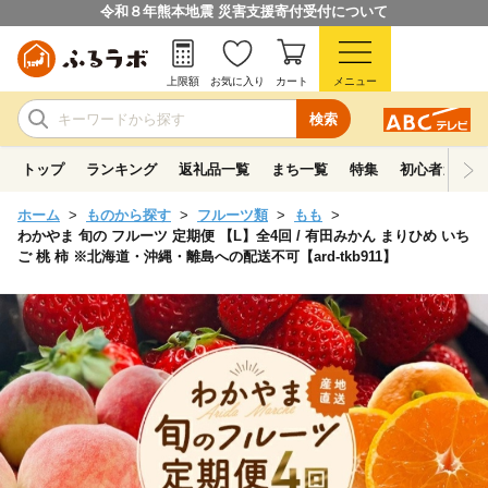
令和８年熊本地震 災害支援寄付受付について
上限額
お気に入り
カート
メニュー
検索
トップ
ランキング
返礼品一覧
まち一覧
特集
初心者ガイド
ホーム
ものから探す
フルーツ類
もも
わかやま 旬の フルーツ 定期便 【L】全4回 / 有田みかん まりひめ いち
ご 桃 柿 ※北海道・沖縄・離島への配送不可【ard-tkb911】