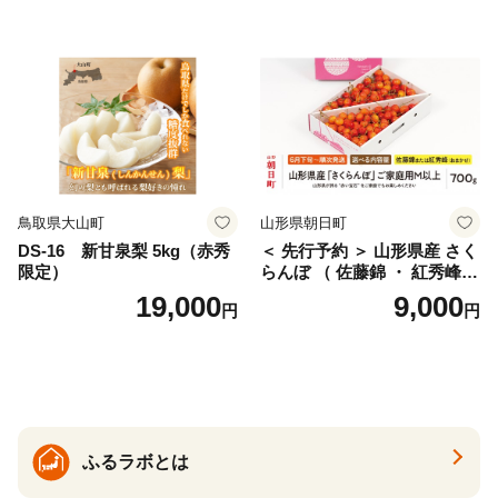
ェリー フルーツ 果物 果物類
ん みかん mikan 蜜柑 ミカン
仁木町 仁木 [松山商店]
土佐文旦 家庭用 産地直送 国
産 農家直送 期間限定 特産品
サイズミックス くらもとフ
ァーム 愛南町 愛媛県
鳥取県大山町
山形県朝日町
DS-16 新甘泉梨 5kg（赤秀
＜ 先行予約 ＞ 山形県産 さく
限定）
らんぼ （ 佐藤錦 ・ 紅秀峰
） ご家庭用 M以上 700g 【20
19,000
9,000
円
円
26年6月下旬から7月上旬発
送】 山形県 果物 フルーツ 初
夏 夏 送料無料
ふるラボとは