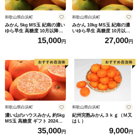
ものです。
和歌山県白浜町
和歌山県白浜町
みかん 5kg MS玉 紀南の濃い
みかん 10kg MS玉 紀南の濃
本州最南端の町、串本町へ是非一度おこし下さい。
ゆら早生 高糖度 10月以降発
いゆら早生 高糖度 10月以降
送 マルチ被覆栽培
発送 マルチ被覆栽培
15,000
27,000
円
円
★ABCテレビのニュース情報番組「news おかえり」
で、「 紅葉屋本舗」の“竹皮包みようかん本煉” が紹介
されました！
👉和歌山県串本町の「竹皮包みようかん本煉」
👉「竹皮包みようかん3本セット（本煉・柚子・桜）」
★ABCテレビのニュース情報番組「キャスト」で、
「串本食品株式会社」の“じゃばらマグロ” が紹介され
ました！
和歌山県白浜町
和歌山県白浜町
👉じゃばらマグロなど串本食品の返礼品はこちら
濃い山のハウスみかん 約5kg
紀州完熟みかん３ｋｇ（Ｍ又
MS玉 高糖度 ギフト 2024年7
はＬ）
月以降発送分
35,000
9,000
円
円