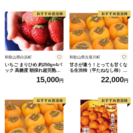
和歌山県白浜町
和歌山県古座川町
いちご まりひめ 約250g×4パ
甘さが違う！とっても甘くな
ック 高糖度 朝採れ超完熟ま
る生渋柿（平たねなし柿）吊
りひめ 1月以降発送分
るし柿用 T字枝or吊るしクリ
15,000
22,000
円
円
ップ付約4.5～5kg 約24～30
個＜2026年10月中旬～順次発
送＞-Ted【art016B】