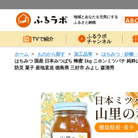
地域とあなたを元気にする
ふるさと納税
ふるラボ
TVで紹介
チャンネル
ホーム
ものから探す
加工品等
はちみつ・砂糖
はちみつ 国産 日本みつばち 蜂蜜 1kg ニホンミツバチ 純粋
防災 菓子 産地直送 徳島県 三好市 みよし 森清秀