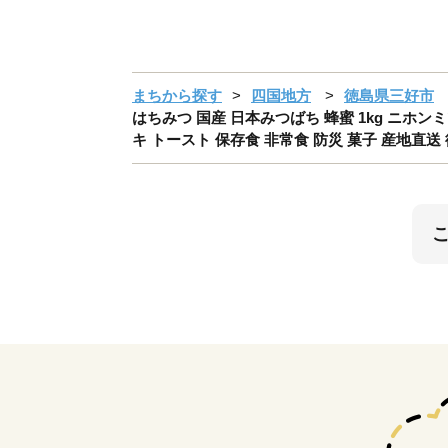
まちから探す
四国地方
徳島県三好市
はちみつ 国産 日本みつばち 蜂蜜 1kg ニホン
キ トースト 保存食 非常食 防災 菓子 産地直送