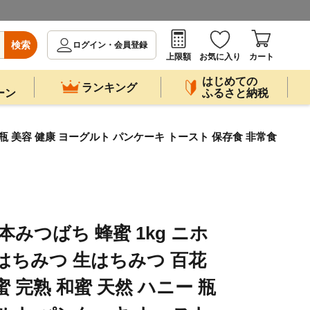
検索
ログイン・会員登録
上限額
お気に入り
カート
はじめての
ランキング
ーン
ふるさと納税
 瓶 美容 健康 ヨーグルト パンケーキ トースト 保存食 非常食
本みつばち 蜂蜜 1kg ニホ
はちみつ 生はちみつ 百花
 完熟 和蜜 天然 ハニー 瓶