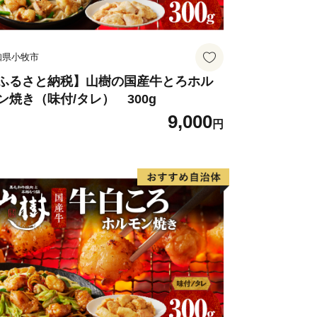
知県小牧市
ふるさと納税】山樹の国産牛とろホル
ン焼き（味付/タレ） 300g
9,000
円