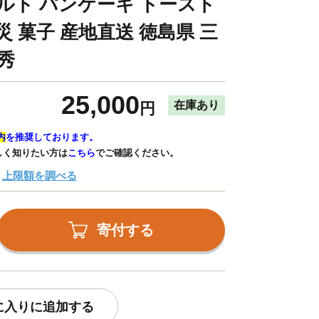
グルト パンケーキ トースト
災 菓子 産地直送 徳島県 三
秀
25,000
在庫あり
円
内
を推奨しております。
しく知りたい方は
こちら
でご確認ください。
上限額を調べる
寄付する
に入りに追加する