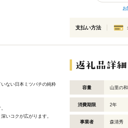
お
支払い方法
ていない日本ミツバチの純粋
容量
山里の和
。
消費期限
2年
す。
と深いコクが広がります。
事業者
森清秀