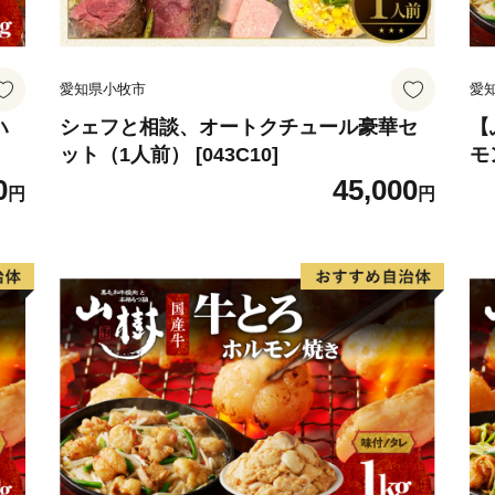
愛知県小牧市
愛
ハ
シェフと相談、オートクチュール豪華セ
【
ット（1人前） [043C10]
モ
0
45,000
円
円