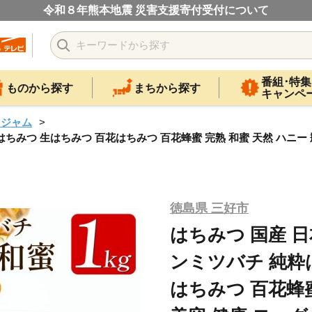
令和８年熊本地震 災害支援寄付受付について
番組･特集
ものから探す
まちから探す
キャンペ
・ジャム
はちみつ 生はちみつ 百花はちみつ 百花蜂蜜 完熟 和蜜 天然 ハニー
徳島県 三好市
はちみつ 国産 日
ンミツバチ 純粋
はちみつ 百花蜂蜜