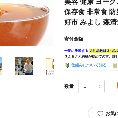
美容 健康 ヨー
保存食 非常食 防
好市 みよし 森清
寄付金額
一度に決済する
返礼品数は３つ以
🔰ふるさと納税が初めての方、詳
仕組みについて知る
数量
お気