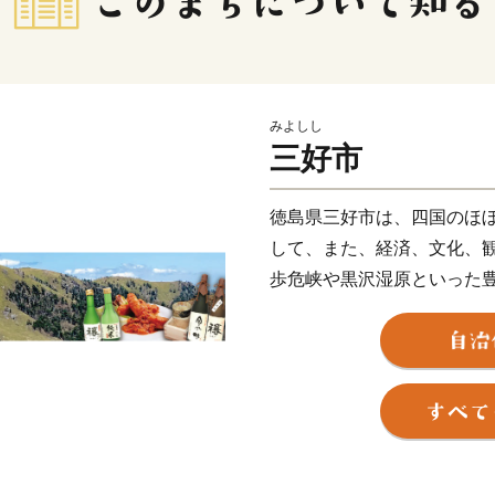
みよしし
三好市
徳島県三好市は、四国のほ
して、また、経済、文化、
歩危峡や黒沢湿原といった
のかずら橋など、歴史的文
りや祖谷平家祭りなど四季
はラフティングやウェイク
るまちとしても人気を集め
だき三好市を楽しんでいた