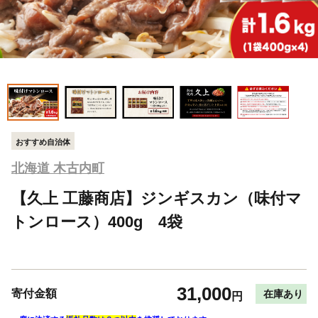
おすすめ自治体
北海道 木古内町
【久上 工藤商店】ジンギスカン（味付マ
トンロース）400g 4袋
31,000
寄付金額
在庫あり
円