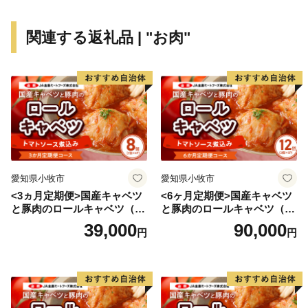
関連する返礼品 | "お肉"
愛知県小牧市
愛知県小牧市
<3ヵ月定期便>国産キャベツ
<6ヶ月定期便>国産キャベツ
と豚肉のロールキャベツ（4P
と豚肉のロールキャベツ（6P
入り）
入り）
39,000
90,000
円
円