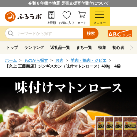
令和８年熊本地震 災害支援寄付受付について
上限額
お気に入り
カート
メニュー
検索
トップ
ランキング
返礼品一覧
まち一覧
特集
初心者ガイド
ホーム
ものから探す
お肉
羊肉・鴨肉・ジビエ
【久上 工藤商店】ジンギスカン（味付マトンロース）400g 4袋