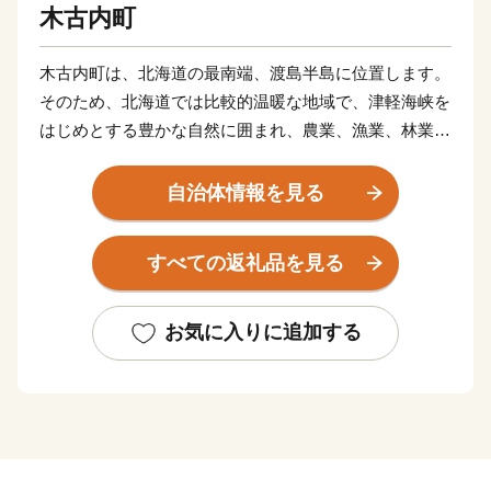
木古内町
木古内町は、北海道の最南端、渡島半島に位置します。
そのため、北海道では比較的温暖な地域で、津軽海峡を
はじめとする豊かな自然に囲まれ、農業、漁業、林業が
行われています。
このほかにも、天保2年（1831年）から続く、厳寒の津
自治体情報を見る
軽海峡で神社のご神体を清め、1年の豊漁豊作などを祈
願する「みそぎ祭り」など歴史と関連するイベントなど
すべての返礼品を見る
も行われます。
お気に入りに追加する