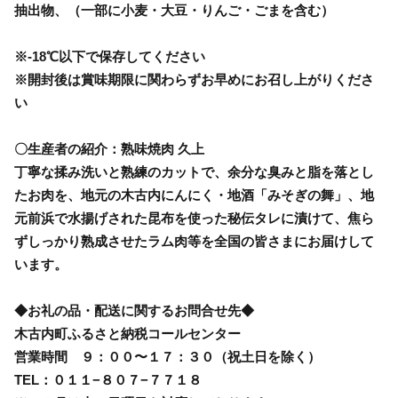
抽出物、（一部に小麦・大豆・りんご・ごまを含む）
※-18℃以下で保存してください
※開封後は賞味期限に関わらずお早めにお召し上がりくださ
い
〇生産者の紹介：熟味焼肉 久上
丁寧な揉み洗いと熟練のカットで、余分な臭みと脂を落とし
たお肉を、地元の木古内にんにく・地酒「みそぎの舞」、地
元前浜で水揚げされた昆布を使った秘伝タレに漬けて、焦ら
ずしっかり熟成させたラム肉等を全国の皆さまにお届けして
います。
◆お礼の品・配送に関するお問合せ先◆
木古内町ふるさと納税コールセンター
営業時間 ９：００〜１７：３０（祝土日を除く）
TEL：０１１−８０７−７７１８