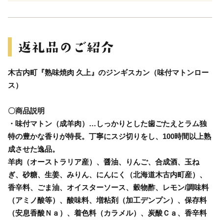
木古内町『熟味焼肉 久上』のジンギスカン（味付マトンロー
ス）
〇商品説明
・味付マトン（成羊肉）…しっかりとした歯ごたえとラム独
特の豊かな香りが特長。丁寧にスジ切りをし、100時間以上熟
成させた逸品。
羊肉（オーストラリア産）、醤油、りんご、合成酒、玉ね
ぎ、砂糖、生姜、みりん、にんにく（北海道木古内町産）、
香辛料、ごま油、オイスターソース、穀物酢、レモン/調味料
（アミノ酸等）、酸味料、増粘剤（加工デンプン）、保存料
（安息香酸Ｎａ）、着色料（カラメル）、炭酸Ｃａ、香辛料