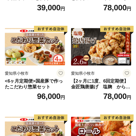
ルキャベツ（4P入り）
入り）
39,000
78,000
円
円
愛知県小牧市
愛知県小牧市
<6ヶ月定期便>国産豚で作っ
【2ヶ月に1度、6回定期便】
たこだわり惣菜セット
金匠鶏唐揚げ 塩麹 からあ
げ
96,000
78,000
円
円