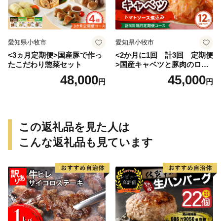
愛知県小牧市
愛知県小牧市
<3ヵ月定期便>国産豚で作っ
<2か月に1回 計3回 定期便
たこだわり惣菜セット
>国産キャベツと豚肉のロー
ルキャベツ（6P入り）
48,000
45,000
円
円
この返礼品を見た人は
こんな返礼品も見ています