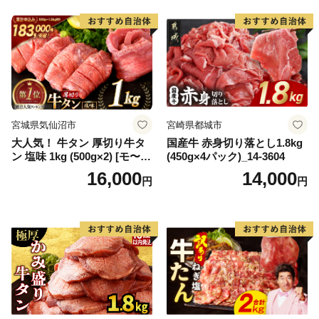
宮城県気仙沼市
宮崎県都城市
大人気！ 牛タン 厚切り牛タ
国産牛 赤身切り落とし1.8kg
ン 塩味 1kg (500g×2) [モ〜ラ
(450g×4パック)_14-3604
ンド 宮城県 気仙沼市 205646
16,000
14,000
円
円
60] 肉 牛肉 精肉 牛たん 牛タ
ン塩 牛たん塩 冷凍 焼肉 BB
Q アウトドア バーベキュー
厚切り タン