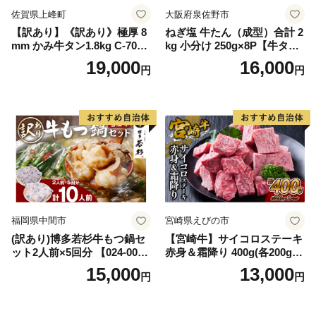
佐賀県上峰町
大阪府泉佐野市
【訳あり】《訳あり》極厚 8
ねぎ塩 牛たん（成型）合計 2
mm かみ牛タン1.8kg C-709-
kg 小分け 250g×8P【牛タン
AS
牛肉 焼肉用 薄切り 訳あり サ
19,000
16,000
円
円
イズ不揃い】
福岡県中間市
宮崎県えびの市
(訳あり)博多若杉牛もつ鍋セ
【宮崎牛】サイコロステーキ
ット2人前×5回分 【024-002
赤身＆霜降り 400g(各200g×
7】
１P 計2P) 真空パック 冷凍
15,000
13,000
円
円