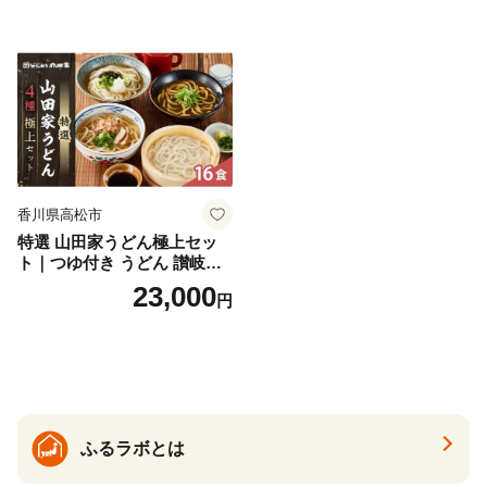
香川県高松市
特選 山田家うどん極上セッ
ト｜つゆ付き うどん 讃岐う
どん さぬきうどん 生麵 うど
23,000
円
んセット カレーうどん 生う
どん 食べ比べ 麺 麺類 ギフト
香川 香川県 高松
ふるラボとは