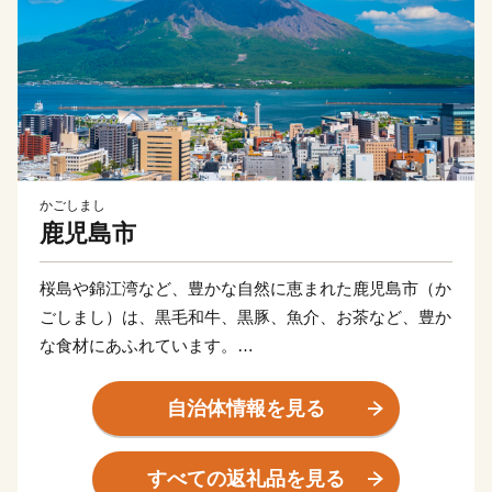
かごしまし
鹿児島市
桜島や錦江湾など、豊かな自然に恵まれた鹿児島市（か
ごしまし）は、黒毛和牛、黒豚、魚介、お茶など、豊か
な食材にあふれています。
産地ならではの味である焼酎やさつま揚げなど美味し
自治体情報を見る
い“食”の宝庫です。
すべての返礼品を見る
伝統の技を受け継ぎ、高い技術で生み出された薩摩切