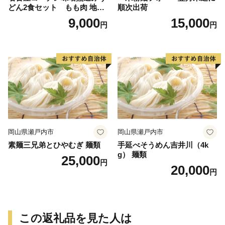
どん2食セット もも肉 地鶏
順次出荷
味噌うどん
9,000
15,000
円
円
岡山県瀬戸内市
岡山県瀬戸内市
素麺三兄弟とひやむぎ 麺類
手延べそうめん吉井川（4k
g） 麺類
25,000
円
20,000
円
この返礼品を見た人は