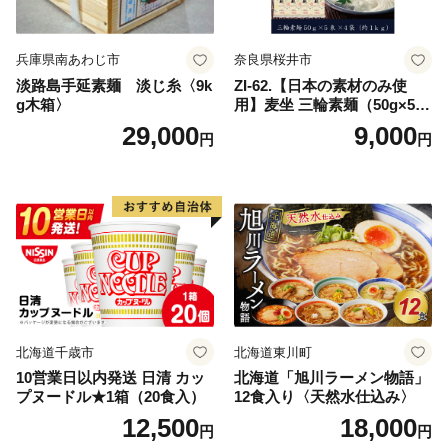
兵庫県南あわじ市
奈良県桜井市
淡路島手延素麺 淡じ糸〈9k
ZI-62.【日本の素材のみ使
g木箱〉
用】麦坐 三輪素麺（50g×5束
×4袋）
29,000
9,000
円
円
北海道千歳市
北海道東川町
10営業日以内発送 日清 カッ
北海道「旭川ラーメン物語」
プヌードル★1箱（20食入）
12食入り〈天然水仕込み〉
12,500
18,000
円
円