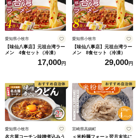
【ワンストップ特例申請書送付先】
〒897-0006
住所:鹿児島県南さつま市加世田本町41-7
宛先：鹿児島市ふるさと納税サポートセンター 宛
愛知県小牧市
愛知県小牧市
※鹿児島市では、ワンストップ特例申請受付を外部委託
【味仙八事店】元祖台湾ラー
【味仙八事店】元祖台湾ラー
しています。
メン 4食セット（冷凍）
メン 8食セット（冷凍）
17,000
29,000
円
円
愛知県小牧市
宮崎県高鍋町
名古屋コーチン味噌煮込みう
＜米粉麺フォー＞翌月末迄に