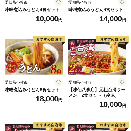
愛知県小牧市
愛知県小牧市
・お礼の品は、寄附の入金確認後、おおむね１か月以内
味噌煮込みうどん4食セット
味噌煮込みうどん6食セット
にお届けいたします。
10,000
14,000
円
円
（入金方法がクレジットカード決済以外の方は、１か
月を超える場合もございます。）
・県外にお住まいで、年2,000円以上の寄附をお寄せい
ただいた方に、鹿児島県内の観光・文化施設(仙巌園、
水族館、いおワールド かごしま水族館など約60施設)等
において入館料等の割引が受けられる「かごしま応援者
証」を発行しています。
※ご希望の方は、ご連絡をお願いいたします。
愛知県小牧市
愛知県小牧市
味噌煮込みうどん8食セット
【味仙八事店】元祖台湾ラー
メン 2食セット（冷凍）
◆ワンストップ特例申請書◆
18,000
円
10,000
申請書を受領書と一緒にお送りします。
円
ワンストップ特例申請書は入金確認後３０日以内に住民
票住所へお送り致します。
必要情報を記載の上、返送してください。