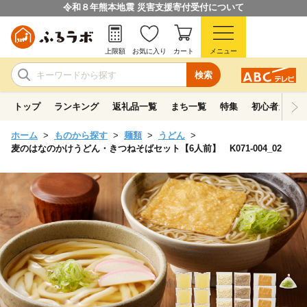
令和８年熊本地震 災害支援寄付受付について
上限額
お気に入り
カート
メニュー
検索
トップ
ランキング
返礼品一覧
まち一覧
特集
初心者ガイド
ホーム
ものから探す
麺類
うどん
麦のはなのかけうどん・きつねそばセット【6人前】 K071-004_02