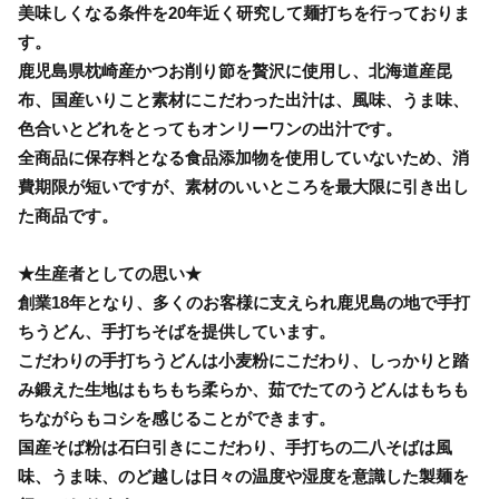
美味しくなる条件を20年近く研究して麺打ちを行っておりま
す。
鹿児島県枕崎産かつお削り節を贅沢に使用し、北海道産昆
布、国産いりこと素材にこだわった出汁は、風味、うま味、
色合いとどれをとってもオンリーワンの出汁です。
全商品に保存料となる食品添加物を使用していないため、消
費期限が短いですが、素材のいいところを最大限に引き出し
た商品です。
★生産者としての思い★
創業18年となり、多くのお客様に支えられ鹿児島の地で手打
ちうどん、手打ちそばを提供しています。
こだわりの手打ちうどんは小麦粉にこだわり、しっかりと踏
み鍛えた生地はもちもち柔らか、茹でたてのうどんはもちも
ちながらもコシを感じることができます。
国産そば粉は石臼引きにこだわり、手打ちの二八そばは風
味、うま味、のど越しは日々の温度や湿度を意識した製麺を