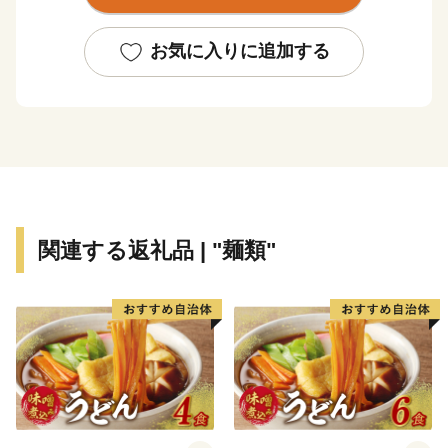
子、薩摩焼など、匠の技が光る“逸品”があります。
お気に入りに追加する
また、南の交流拠点都市として各種都市機能が集積して
おり、これらを活かした企業立地に取り組んでいます。
豊かな自然に恵まれた鹿児島市は黒毛和牛、黒豚、魚
介、お茶などイチオシ食材が多数！高い技術で生み出さ
れた美術工芸品も必見です！
関連する返礼品 | "麺類"
___________________________________________________
◆お礼の品について◆
・鹿児島市に寄附をしていただいた方を対象に、お礼の
品をお送りします。
（鹿児島市内にお住まいの方にはお礼の品はお送りし
ていません。予めご了承ください。）