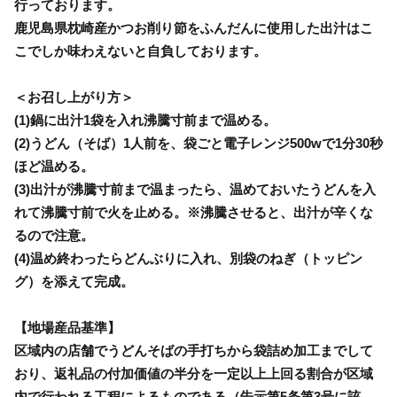
行っております。
鹿児島県枕崎産かつお削り節をふんだんに使用した出汁はこ
こでしか味わえないと自負しております。
＜お召し上がり方＞
(1)鍋に出汁1袋を入れ沸騰寸前まで温める。
(2)うどん（そば）1人前を、袋ごと電子レンジ500wで1分30秒
ほど温める。
(3)出汁が沸騰寸前まで温まったら、温めておいたうどんを入
れて沸騰寸前で火を止める。※沸騰させると、出汁が辛くな
るので注意。
(4)温め終わったらどんぶりに入れ、別袋のねぎ（トッピン
グ）を添えて完成。
【地場産品基準】
区域内の店舗でうどんそばの手打ちから袋詰め加工までして
おり、返礼品の付加価値の半分を一定以上上回る割合が区域
内で行われる工程によるものである（告示第5条第3号に該