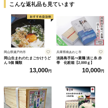
こんな返礼品も見ています
岡山県瀬戸内市
兵庫県南あわじ市
岡山生まれのたまごかけうど
淡路島手延べ素麺 淡じ糸 赤
ん 5個 麺類
帯 化粧箱【2,000ｇ】
13,000
10,000
円
円