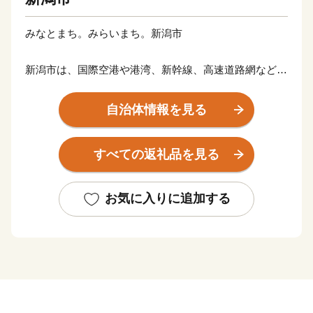
みなとまち。みらいまち。新潟市
新潟市は、国際空港や港湾、新幹線、高速道路網などが
整備された交通拠点であると同時に、国内最大の水田面
積を持つ大農業都市です。
自治体情報を見る
さらに、日本海や信濃川・阿賀野川の大河、毎年4,000
羽を超えるハクチョウが飛来するラムサール条約湿地の
すべての返礼品を見る
佐潟など、豊かな自然に恵まれています。
その自然と人が生み出す、お米や野菜などのたくさんの
美味たち。慈しみながら育てられている美しい花々、受
お気に入りに追加する
け継がれる歴史や文化から作られる逸品など、
これまでも、そしてこれからも誇れる新潟市であるよう
頑張っていきます。