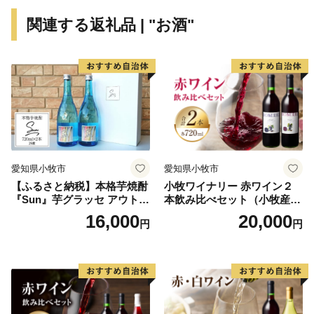
関連する返礼品 | "お酒"
愛知県小牧市
愛知県小牧市
【ふるさと納税】本格芋焼酎
小牧ワイナリー 赤ワイン２
『Sun』芋グラッセ アウトド
本飲み比べセット（小牧産ぶ
ア ソロキャンプ ベランピン
どう100％使用）
16,000
20,000
円
円
グ 巣ごもり 就労支援