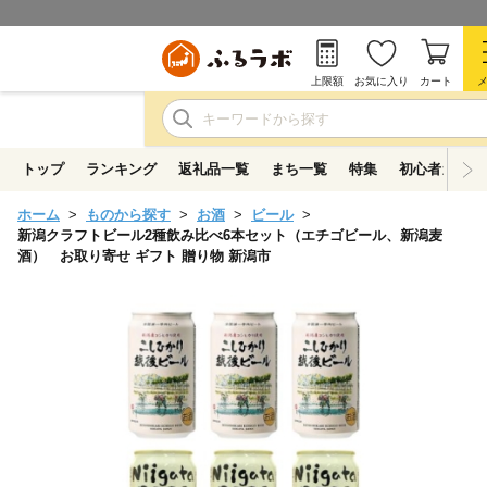
上限額
お気に入り
カート
トップ
ランキング
返礼品一覧
まち一覧
特集
初心者ガイド
ホーム
ものから探す
お酒
ビール
新潟クラフトビール2種飲み比べ6本セット（エチゴビール、新潟麦
酒） お取り寄せ ギフト 贈り物 新潟市