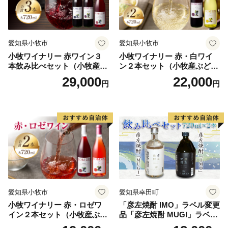
愛知県小牧市
愛知県小牧市
小牧ワイナリー 赤ワイン３
小牧ワイナリー 赤・白ワイ
本飲み比べセット（小牧産ぶ
ン２本セット（小牧産ぶどう
どう100％使用）
100％使用）
29,000
22,000
円
円
愛知県小牧市
愛知県幸田町
小牧ワイナリー 赤・ロゼワ
「彦左焼酎 IMO」ラベル変更
イン２本セット（小牧産ぶど
品「彦左焼酎 MUGI」ラベル
う100％使用）
変更品 飲み比べ セット 合計