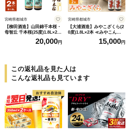
宮崎県都城市
宮崎県都城市
【柳田酒造】山田錦千本桜・
【大浦酒造】みやこざくら(2
母智丘 千本桜(25度)1.8L×2本
0度)1.8L×2本 ≪みやこんじょ
≪みやこんじょ特急便≫_AC
特急便≫_MJ-0771
20,000
15,000
円
円
-0751
この返礼品を見た人は
こんな返礼品も見ています