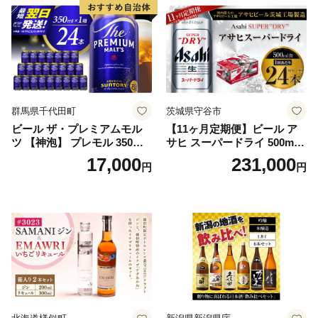
群馬県千代田町
茨城県守谷市
ビール ザ・プレミアムモル
【11ヶ月定期便】ビール ア
ツ 【神泡】 プレモル 350ml
サヒ スーパードライ 500ml 2
× 24本 サントリー〈天然水の
4本 1ケース×11ヶ月 | アサヒ
17,000
231,000
円
円
ビール工場〉群馬※沖縄・離
ビール 究極の辛口 酒 お酒 ア
島地域へのお届け不可
ルコール 生ビール Asahi ア
サヒビール スーパードライ s
uper dry 11回 缶ビール 缶 ギ
フト 内祝い 茨城県守谷市 送
料無料