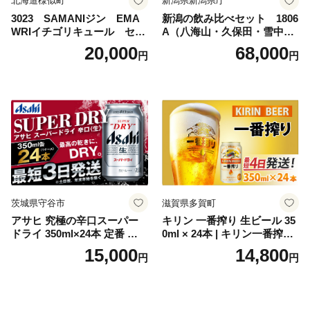
北海道様似町
新潟県新潟県庁
3023 SAMANIジン EMA
新潟の飲み比べセット 1806
WRIイチゴリキュール セッ
A（八海山・久保田・雪中
ト（箱入り）【大人の味 酒
梅・越乃寒梅・かたふね・千
20,000
68,000
円
円
お酒 洋酒 スピリッツ クラフ
代の光）
トジン 国産 sake SAKE gin
GIN liqueur LIQUEUR お酒
セット 詰め合わせ カクテル
ソーダ割り アルコール ロッ
ク ソーダ ジントニック 】
茨城県守谷市
滋賀県多賀町
アサヒ 究極の辛口スーパー
キリン 一番搾り 生ビール 35
ドライ 350ml×24本 定番 ビー
0ml × 24本 | キリン一番搾り
ル 缶ビール 酒 お酒 アルコー
キリンビール 一番搾り ビー
15,000
14,800
円
円
ル 辛口
ル 24缶 きりんいちばんしぼ
り キリン一番搾り びーる 1
ケース 24缶 24本 キリン一番
搾り KIRIN きりん 麒麟 キリ