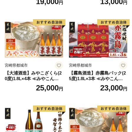
19,000
13,000
円
円
2本 720ml×各1本 25度 焼酎
お酒 麦焼酎 芋焼酎
宮崎県都城市
宮崎県都城市
【大浦酒造】みやこざくら(2
【霧島酒造】赤霧島パック(2
0度)1.8L×4本 ≪みやこんじょ
5度)1.8L×3本 ≪みやこんじょ
特急便≫_AD-0771
特急便≫_23-07-K03P-1800-3
25,000
23,000
円
円
-Q