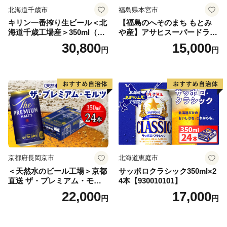
北海道千歳市
福島県本宮市
キリン一番搾り生ビール＜北
【福島のへそのまち もとみ
海道千歳工場産＞350ml（24
や産】アサヒスーパードライ
本） 2ケース
350ml×24本 合計8.4L 1ケー
30,800
15,000
円
円
ス アルコール度数5% 缶ビー
ル お酒 ビール アサヒ スーパ
ードライ super dry 24缶 辛
口 送料無料 カメイ 本宮市
【07214-0206】
京都府長岡京市
北海道恵庭市
＜天然水のビール工場＞京都
サッポロクラシック350ml×2
直送 ザ・プレミアム・モル
4本【930010101】
ツ 350ml×24本 プレモル [149
22,000
17,000
円
円
5]