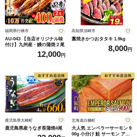
福岡県行橋市
高知県須崎市
AU-043 【当店オリジナル味
藁焼きかつおタタキ 1.9kg
付け】九州産・鰻の蒲焼２尾
8,000
円
12,000
円
鹿児島県大崎町
北海道白糠町
鹿児島県産うなぎ長蒲焼4尾
大人気 エンペラーサーモン 9
00g 小分け 鮭 サーモン アト