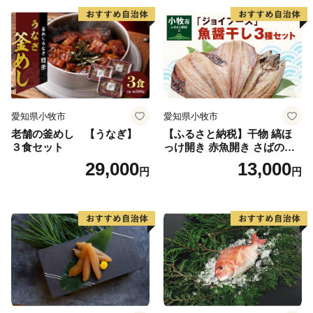
愛知県小牧市
愛知県小牧市
老舗の釜めし 【うなぎ】
【ふるさと納税】干物 縞ほ
３食セット
っけ開き 赤魚開き さばの開
き 魚醤干し 3種 セット 詰め
29,000
13,000
円
円
合わせ 魚 おかず 肉厚 おいし
い さば 赤魚 縞ホッケ ジョイ
フーズ 魚貝類 お取り寄せ お
取り寄せグルメ 魚醤 ナンプ
ラー 愛知県 小牧市 冷凍 送料
無料