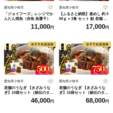
愛知県小牧市
愛知県小牧市
「ジョイフーズ」レンジでか
【ふるさと納税】釜めし 約 5
んたん焼魚（赤魚 魚醤干）
00ｇ × 3食 セット 鮭 老舗 急
速冷凍 レンチン 時短 簡単調
11,000
17,000
円
円
理 食品 加工品 海鮮 手作り
ほくほく ご飯 お弁当 おにぎ
り お茶漬け お取り寄せ お取
り寄せグルメ 愛知県 小牧市
送料無料
愛知県小牧市
愛知県小牧市
老舗のうなぎ 【きざみうな
老舗のうなぎ 【きざみうな
ぎ】10袋セット（秘伝のタレ
ぎ】15袋セット（秘伝のタレ
付）
付）
46,000
68,000
円
円