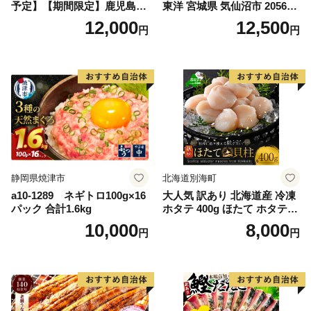
予定】【期間限定】鹿児島県
東洋 宮城県 気仙沼市 205649
大隅産うなぎ蒲焼4尾（400
91] 鮭 魚介類 海鮮 訳アリ 規
12,000
12,500
円
円
g） KN007-023
格外 不揃い さけ サケ 鮭切身
シャケ 切り身 冷凍 家庭用 お
かず 弁当 支援 サーモン 銀鮭
切り身 魚 わけあり
静岡県焼津市
北海道別海町
a10-1289 ネギトロ100g×16
大人気 訳あり 北海道産 冷凍
パック 合計1.6kg
ホタテ 400g ほたて ホタテ
帆立 貝柱 海鮮 魚介類 刺身
10,000
8,000
円
円
大粒 天然 海鮮 ランキング 大
人気 人気 おすすめ 訳あり ）