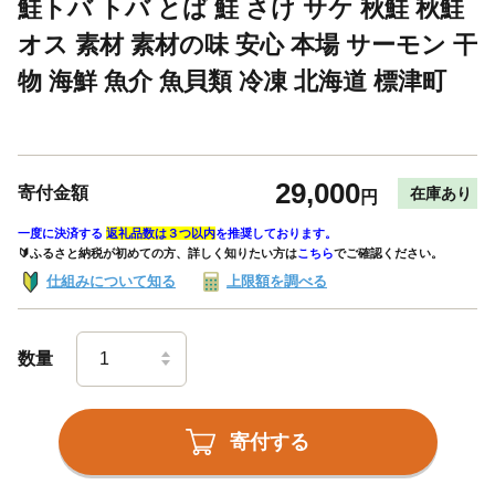
鮭トバ トバ とば 鮭 さけ サケ 秋鮭 秋鮭
オス 素材 素材の味 安心 本場 サーモン 干
物 海鮮 魚介 魚貝類 冷凍 北海道 標津町
29,000
寄付金額
在庫あり
円
一度に決済する
返礼品数は３つ以内
を推奨しております。
🔰ふるさと納税が初めての方、詳しく知りたい方は
こちら
でご確認ください。
仕組みについて知る
上限額を調べる
数量
寄付する