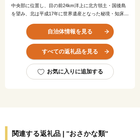
中央部に位置し、目の前24km洋上に北方領土・国後島
を望み、北は平成17年に世界遺産となった秘境・知床半
島、南には水鳥の繁殖保護地として「ラムサール条約」
による登録湿地となった原生花園と野鳥の宝庫・野付半
自治体情報を見る
島に囲まれ、知床連山の裾野に広がる平野部には大酪農
郷が形成されるなど、風光明媚な地です。町の面積は
すべての返礼品を見る
624.69平方キロメートル、地形は釧路湿原から広がる根
釧原野の終着地としての平野と知床連山の基部となる山
並みなど海、山、川、平野の多様な地勢を有し、北海道
お気に入りに追加する
らしい雄大で豊かな自然環境のもと、国内屈指の漁獲を
誇る秋鮭や天然ホタテ貝を主力とする漁業、これを加工
原料としたいくら、鮭加工、ホタテ製品などを製造出荷
する水産加工業による水産業と、広大な牧草地で約2万
頭の乳牛により牛乳を出荷する酪農業を基幹産業とする
「生産のまち」です。
関連する返礼品 | "おさかな類"