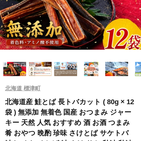
北海道 標津町
北海道産 鮭とば 長トバカット ( 80g × 12
袋 ) 無添加 無着色 国産 おつまみ ジャー
キー 天然 人気 おすすめ 酒 お酒 つまみ
肴 おやつ 晩酌 珍味 さけとば サケトバ