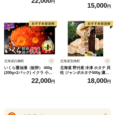
22,000
円
ランティックサーモン 水産
15,000
円
庁長官賞 受賞 さけ シャケ し
ゃけ sake カルパッチョ ソテ
ー レアステーキ 人気 高級 大
満足 美味しい 贈答 生食用 刺
身 お刺身 刺し身 魚介類 海鮮
冷凍 厚切り 薄切り ふるさと
納税 ふるさとチョイス チョ
イス 北海道 白糠町
北海道白糠町
北海道別海町
いくら醤油漬（鮭卵） 400g
北海道 野付産 冷凍 ホタテ 貝
(200g×2パック) イクラ 小分
柱 ジャンボホタテ500g 濃厚
け いくら醤油漬 鮭いくら い
な旨味と甘み （ほたて ホタ
22,000
18,000
円
円
くら醤油漬け 鮭 鮭卵 ikura
テ 帆立 貝柱 ホタテ貝柱 大玉
醤油いくら 冷凍いくら いく
大粒 北海道 別海 野付 ふるさ
ら北海道 醤油鮭いくら 人気
と納税）
大好評品 北海道 白糠町