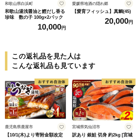
和歌山県白浜町
愛媛県地酒の隠れ郷
和歌山湯浅醤油と鰹だし香る
【愛育フィッシュ】真鯛(45)
珍味 数の子 100g×2パック
20,000
円
10,000
円
この返礼品を見た人は
こんな返礼品も見ています
鹿児島県鹿屋市
宮城県気仙沼市
【10/1(木)より寄附金額改定
訳あり 銀鮭 切身 約2kg [宮城