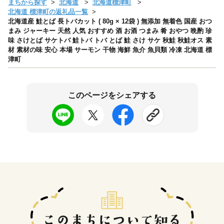
まちから探す
北海道
北海道標津町
北海道 標津町の返礼品一覧
北海道産 鮭とば 長トバカット ( 80g × 12袋 ) 無添加 無着色 国産 おつ
まみ ジャーキー 天然 人気 おすすめ 酒 お酒 つまみ 肴 おやつ 晩酌 珍
味 さけとば サケトバ 鮭トバ トバ とば 鮭 さけ サケ 秋鮭 秋鮭オス 素
材 素材の味 安心 本場 サーモン 干物 海鮮 魚介 魚貝類 冷凍 北海道 標
津町
このページをシェアする