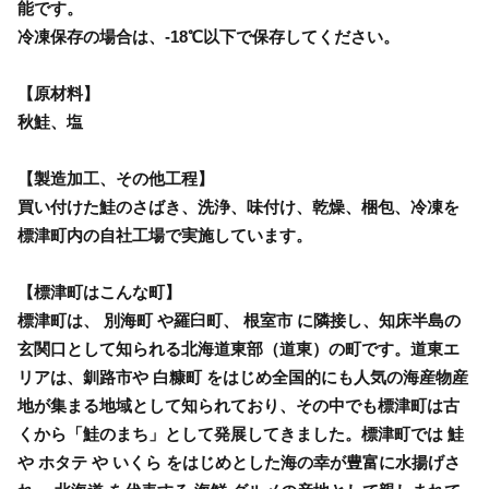
能です。
冷凍保存の場合は、-18℃以下で保存してください。
【原材料】
秋鮭、塩
【製造加工、その他工程】
買い付けた鮭のさばき、洗浄、味付け、乾燥、梱包、冷凍を
標津町内の自社工場で実施しています。
【標津町はこんな町】
標津町は、 別海町 や羅臼町、 根室市 に隣接し、知床半島の
玄関口として知られる北海道東部（道東）の町です。道東エ
リアは、釧路市や 白糠町 をはじめ全国的にも人気の海産物産
地が集まる地域として知られており、その中でも標津町は古
くから「鮭のまち」として発展してきました。標津町では 鮭
や ホタテ や いくら をはじめとした海の幸が豊富に水揚げさ