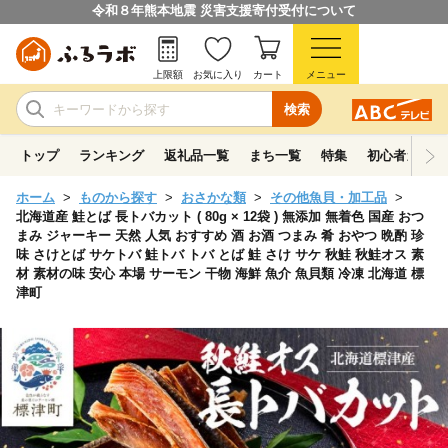
令和８年熊本地震 災害支援寄付受付について
上限額
お気に入り
カート
メニュー
検索
トップ
ランキング
返礼品一覧
まち一覧
特集
初心者ガイド
ホーム
ものから探す
おさかな類
その他魚貝・加工品
北海道産 鮭とば 長トバカット ( 80g × 12袋 ) 無添加 無着色 国産 おつ
まみ ジャーキー 天然 人気 おすすめ 酒 お酒 つまみ 肴 おやつ 晩酌 珍
味 さけとば サケトバ 鮭トバ トバ とば 鮭 さけ サケ 秋鮭 秋鮭オス 素
材 素材の味 安心 本場 サーモン 干物 海鮮 魚介 魚貝類 冷凍 北海道 標
津町