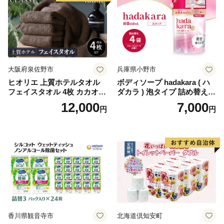
生活用品 無香料 トイレット
ペーパー ダブル といれっと
ぺーぱー トイレ クレシア ト
イレットペーパー [BDBH002
-1]
大阪府泉佐野市
兵庫県小野市
ヒオリエ 上質ホテルタオル
ボディソープ hadakara ( ハ
フェイスタオル 4枚 カカオ
ダカラ ) 泡タイプ 詰め替え 4
【タオル 泉州タオル 吸水 普
40ml×4袋 ボディーソープ 泡
12,000
7,000
円
円
段使い 無地 シンプル 日用品
ボディソープ 泡 日用品 消耗
ふわふわ ふかふか 家族 たお
品 バス用品 大容量 いい 匂い
る 一人暮らし】
ボディ 保湿 LION ライオン
泡石鹸 石鹸 兵庫 兵庫県 小野
市
香川県観音寺市
北海道倶知安町