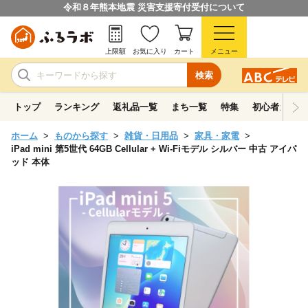
令和８年熊本地震 災害支援寄付受付について
上限額
お気に入り
カート
メニュー
検索
トップ
ランキング
返礼品一覧
まち一覧
特集
初心者ガイド
ホーム
ものから探す
雑貨・日用品
家具・家電
iPad mini 第5世代 64GB Cellular + Wi-Fiモデル シルバー 中古 アイパ
ッド 本体