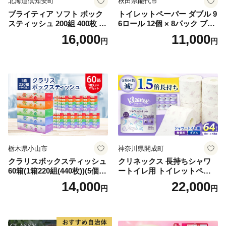
北海道倶知安町
秋田県能代市
ブライティア ソフト ボック
トイレットペーパー ダブル 9
スティッシュ 200組 400枚 60
6ロール 12個 × 8パック ブラ
箱 日本製 まとめ買い ティッ
ンカ 再生紙 100％ 芯あり 日
16,000
11,000
円
円
シュ リサイクル 長持 防災 常
用品 消耗品 無香料 生活用品
備品 日用雑貨 消耗品 生活必
備蓄 秋田県 能代市 送料無料
需品 備蓄 ペーパー 紙 北海道
《能代製紙》
倶知安町 日用品
栃木県小山市
神奈川県開成町
クラリスボックスティッシュ
クリネックス 長持ちシャワ
60箱(1箱220組(440枚))(5個入
ートイレ用 トイレットペー
り×12セット)【1256759】
パー（ダブル）64ロール(8ロ
14,000
22,000
円
円
ール×8パック) 開成町 トイレ
ットペーパーダブル 日用品
国産 新生活 ダブル SDGs 備
蓄 防災 エコ 消耗品 生活雑貨