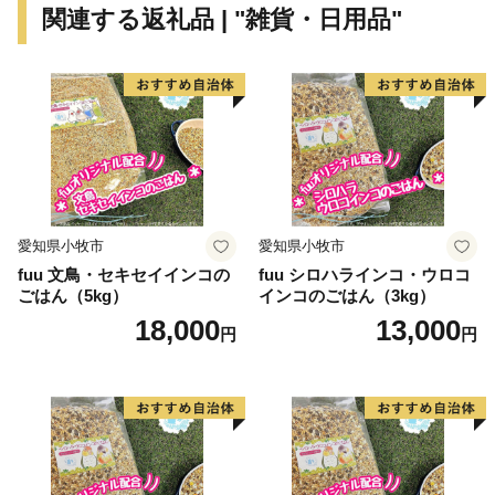
関連する返礼品 | "雑貨・日用品"
愛知県小牧市
愛知県小牧市
fuu 文鳥・セキセイインコの
fuu シロハラインコ・ウロコ
ごはん（5kg）
インコのごはん（3kg）
18,000
13,000
円
円