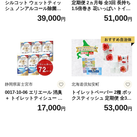
シルコット ウェットティッ
定期便 2ヵ月毎 全3回 長持ち
シュ ノンアルコール除菌詰
1.5倍巻き 花いっぱい トイレ
替（43枚×3P）×24袋 日用品
ットペーパー ダブル 45ｍ 計
39,000
51,000
円
円
おもちゃ 拭き取り 手拭き 外
72ロール 全18種 花柄 プリン
出時 お出かけ時 食事前 緑茶
ト ハーブ 香り付き 日本製 ま
カテキン配合
とめ買い 防災 常備品 ペーパ
ー 消耗品 備蓄 送料無料 北海
道 倶知安町 日用品
静岡県富士宮市
北海道倶知安町
0017-10-06 エリエール 消臭
トイレットペーパー 2種 ボッ
＋ トイレットティシュー し
クスティッシュ 定期便 全3
っかり香るフレッシュクリア
回 日本製 まとめ買い 防災
17,000
53,000
円
円
の香り ダブル 12ロール×6パ
常備品 日用雑貨 消耗品 生活
ック 72ロール 25m トイレ
必需品 大容量 備蓄 リサイク
ットペーパー パルプ100％ 消
ル ティッシュ ペーパー まと
臭 防臭 日用品 消耗品 備蓄
め買い 雑貨 倶知安町