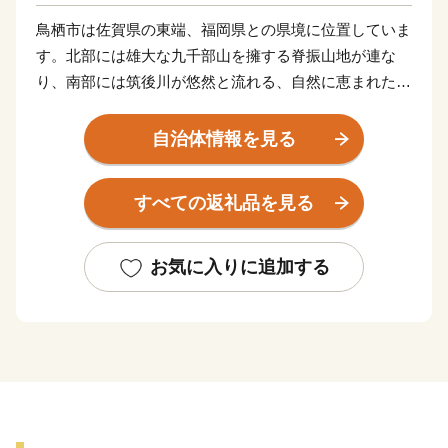
鳥栖市は佐賀県の東端、福岡県との県境に位置していま
す。北部には雄大な九千部山を擁する脊振山地が連な
り、南部には筑後川が悠然と流れる、自然に恵まれたま
ちです。地名は、字のとおり「鳥の栖（すみか）」とい
う意味で、市内全域でメジロやカササギなど多くの野鳥
自治体情報を見る
を見ることができます。
また、鳥栖市は長崎街道が分岐する場所でしたので、古
すべての返礼品を見る
くから人・モノ・文化が交わるまちです。九州の陸上交
通の要衝という地理的優位性を活かして、九州の物流の
拠点として発展を遂げてきました。
お気に入りに追加する
さらに、近年では鳥栖市をホームタウンとするJリー
グ・サガン鳥栖や女子バレーボールVリーグ・久光スプ
リングスの活躍がまちを盛り上げています。