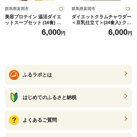
群馬県富岡市
群馬県富岡市
美容プロテイン 温活ダイエ
ダイエットクラムチャウダー
ットスープセット (16食) 小
＜豆乳仕立て＞(24食入) クラ
分け スープ 食べ比べ セット
ムチャウダー 豆乳 ダイエッ
6,000
6,000
円
円
詰合せ クラムチャウダー チ
ト スープ プロテイン たんぱ
ゲ コーン ポタージュ トマト
く質 食物繊維 食品 F20E-799
温活 ダイエット 美容 プロテ
イン 食品 F20E-809
ふるラボとは
はじめてのふるさと納税
よくあるご質問