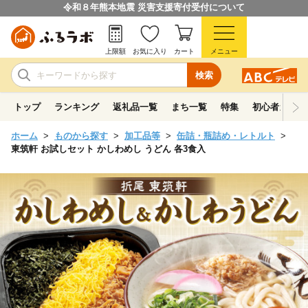
令和８年熊本地震 災害支援寄付受付について
上限額
お気に入り
カート
メニュー
検索
トップ
ランキング
返礼品一覧
まち一覧
特集
初心者ガイド
ホーム
ものから探す
加工品等
缶詰・瓶詰め・レトルト
東筑軒 お試しセット かしわめし うどん 各3食入