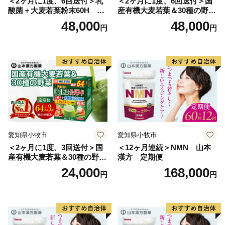
＜2ヶ月に1度、6回送付＞乳
＜2ヶ月に1度、6回送付＞国
酸菌＋大麦若葉粉末60H 山
産有機大麦若葉＆30種の野
本漢方 定期便
菜 山本漢方 定期便
48,000
48,000
円
円
愛知県小牧市
愛知県小牧市
＜2ヶ月に1度、3回送付＞国
＜12ヶ月連続＞NMN 山本
産有機大麦若葉＆30種の野
漢方 定期便
菜 山本漢方 定期便
24,000
168,000
円
円