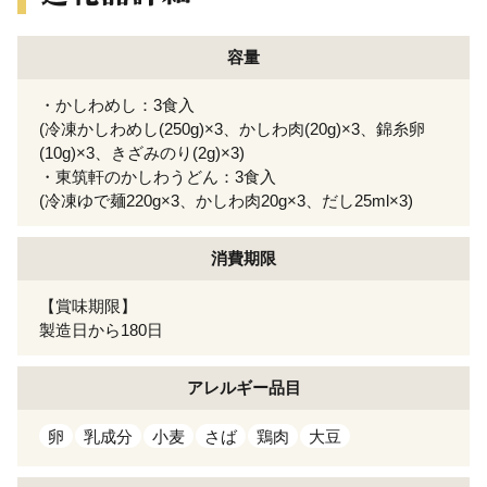
容量
・かしわめし：3食入
(冷凍かしわめし(250g)×3、かしわ肉(20g)×3、錦糸卵
(10g)×3、きざみのり(2g)×3)
・東筑軒のかしわうどん：3食入
(冷凍ゆで麺220g×3、かしわ肉20g×3、だし25ml×3)
消費期限
【賞味期限】
製造日から180日
アレルギー
品目
卵
乳成分
小麦
さば
鶏肉
大豆