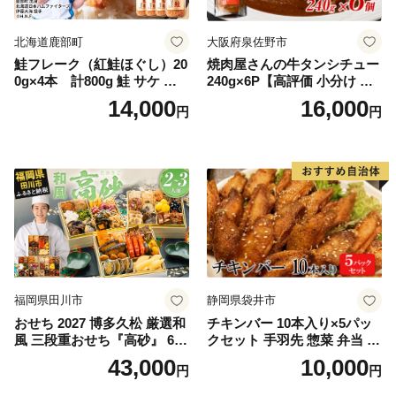
北海道鹿部町
大阪府泉佐野市
鮭フレーク（紅鮭ほぐし）20
焼肉屋さんの牛タンシチュー
0g×4本 計800g 鮭 サケ 鮭
240g×6P【高評価 小分け 惣
ほぐし サケフレーク シャケ
菜 牛たん 一人暮らし 冷凍】
14,000
16,000
円
円
フレーク 鮭フレーク
福岡県田川市
静岡県袋井市
おせち 2027 博多久松 厳選和
チキンバー 10本入り×5パッ
風 三段重おせち『高砂』 6.5
クセット 手羽先 惣菜 弁当 お
寸 3段重 2～3人前 おせち料
かず お酒 おつまみ ギフト キ
43,000
10,000
円
円
理 重箱 お正月 冷凍おせち 縁
ャンプ アウトドア キャンプ
起物 祝箸付 福岡 お節 オセチ
飯 保存食 非常食 鶏肉 肉 お