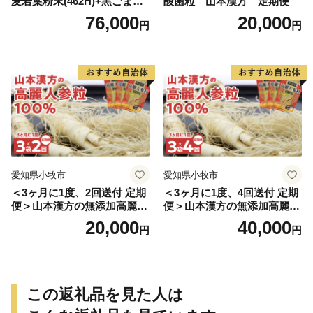
麦若葉粉末(462H)+黒ごま黒
酸菌粒 山本漢方 定期便
豆きな粉+ 糖流茶 山本漢
76,000
20,000
円
円
方 定期便
愛知県小牧市
愛知県小牧市
＜3ヶ月に1度、2回送付 定期
＜3ヶ月に1度、4回送付 定期
便＞山本漢方の無添加高麗人
便＞山本漢方の無添加高麗人
参粒
参粒
20,000
40,000
円
円
この返礼品を見た人は