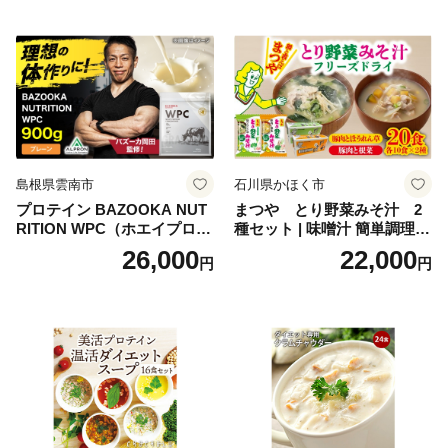
oseti osechi お祝い 迎春おせ
肉 鶏 人気 厳選 静岡県袋井市
ち 本格おせち おせち予約 年
末 年始 お取り寄せ 新春 贅沢
おせち こだわりおせち 惣菜
老舗おせち ふるさと納税お
せち 御節 お節料理 正月 調理
不要 おせち料理2027
島根県雲南市
石川県かほく市
プロテイン BAZOOKA NUT
まつや とり野菜みそ汁 2
RITION WPC（ホエイプロテ
種セット | 味噌汁 簡単調理
イン）＜プレーン＞ 900g｜
お味噌 おみそ みそ とり野菜
26,000
22,000
円
円
バズーカ岡田監修・植物由来
時短料理 時短ごはん ご当地
の甘味料使用・国内製造 島
フリーズドライ
根県雲南市/株式会社アルプ
ロン [AIEN005]