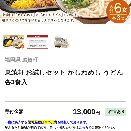
福岡県 遠賀町
東筑軒 お試しセット かしわめし うどん
各3食入
13,000
寄付金額
在庫あり
円
一度に決済する
返礼品数は３つ以内
を推奨しております。
🔰ふるさと納税が初めての方、詳しく知りたい方は
こちら
でご確認ください。