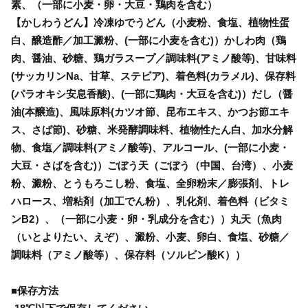
素、（一部に小麦・卵・大豆・鶏肉を含む）
【かしわうどん】冷凍ゆでうどん（小麦粉、食塩、植物性蛋
白、醸造酢／加工澱粉、(一部に小麦を含む)）かしわ肉（鶏
肉、醤油、砂糖、鶏ガラスープ／調味料(アミノ酸等)、甘味料
(サッカリンNa、甘草、ステビア)、着色料(カラメル)、保存料
(パラオキシ安息香酸)、(一部に鶏肉・大豆を含む)）だし（醤
油(本醸造)、風味原料(カツオ節、昆布エキス、かつお節エキ
ス、さば節)、砂糖、米発酵調味料、植物性たん白、加水分解
物、食塩／調味料(アミノ酸等)、アルコール、(一部に小麦・
大豆・さばを含む)）ごぼう天（ごぼう（中国、台湾）、小麦
粉、澱粉、とうもろこし粉、食塩、全卵粉末／膨張剤、トレ
ハロース、増粘剤（加工でん粉）、乳化剤、着色料（ビタミ
ンB2）、（一部に小麦・卵・乳成分を含む））丸天（魚肉
（いとよりたい、えぞ）、澱粉、小麦、卵白、食塩、砂糖／
調味料（アミノ酸等）、保存料（ソルビン酸K））
■保存方法