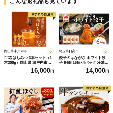
こんな返礼品も見ています
岡山県瀬戸内市
埼玉県日高市
百花 はちみつ 3本セット（1
餃子のはながさ ホワイト餃
本300g）岡山県 瀬戸内市産
子 64個 16個×4パック 冷凍
石黒農園 ヨーグルト パン 砂
中華 点心 B級グルメ ご当地
16,000
14,000
円
円
糖の代わり 香り高い いい香
野菜 おつまみ おかず 簡単調
り 季節の花の蜜 トンガリ容
理 時短 リピート 保存 豚肉
器入り
特製 ポーク 大きめ ジューシ
ー ギフト お取り寄せ 日高市