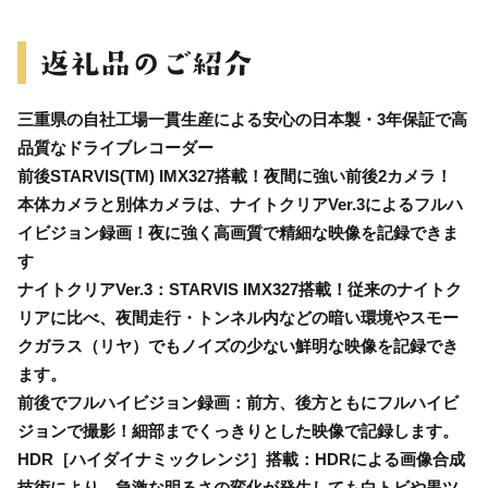
三重県の自社工場一貫生産による安心の日本製・3年保証で高
品質なドライブレコーダー
前後STARVIS(TM) IMX327搭載！夜間に強い前後2カメラ！
本体カメラと別体カメラは、ナイトクリアVer.3によるフルハ
イビジョン録画！夜に強く高画質で精細な映像を記録できま
す
ナイトクリアVer.3：STARVIS IMX327搭載！従来のナイトク
リアに比べ、夜間走行・トンネル内などの暗い環境やスモー
クガラス（リヤ）でもノイズの少ない鮮明な映像を記録でき
ます。
前後でフルハイビジョン録画：前方、後方ともにフルハイビ
ジョンで撮影！細部までくっきりとした映像で記録します。
HDR［ハイダイナミックレンジ］搭載：HDRによる画像合成
技術により、急激な明るさの変化が発生しても白トビや黒ツ