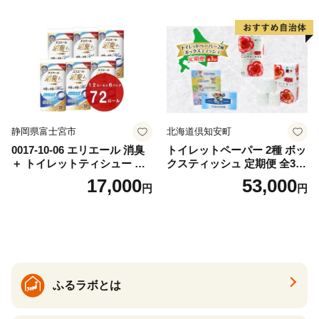
カテキン配合
とめ買い 防災 常備品 ペーパ
ー 消耗品 備蓄 送料無料 北海
道 倶知安町 日用品
静岡県富士宮市
北海道倶知安町
0017-10-06 エリエール 消臭
トイレットペーパー 2種 ボッ
＋ トイレットティシュー し
クスティッシュ 定期便 全3
っかり香るフレッシュクリア
回 日本製 まとめ買い 防災
17,000
53,000
円
円
の香り ダブル 12ロール×6パ
常備品 日用雑貨 消耗品 生活
ック 72ロール 25m トイレ
必需品 大容量 備蓄 リサイク
ットペーパー パルプ100％ 消
ル ティッシュ ペーパー まと
臭 防臭 日用品 消耗品 備蓄
め買い 雑貨 倶知安町
ふるラボとは