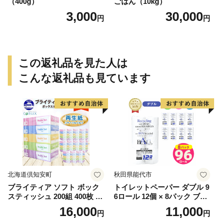
（400g）
ごはん（10kg）
3,000
30,000
円
円
この返礼品を見た人は
こんな返礼品も見ています
北海道倶知安町
秋田県能代市
ブライティア ソフト ボック
トイレットペーパー ダブル 9
スティッシュ 200組 400枚 60
6ロール 12個 × 8パック ブラ
箱 日本製 まとめ買い ティッ
ンカ 再生紙 100％ 芯あり 日
16,000
11,000
円
円
シュ リサイクル 長持 防災 常
用品 消耗品 無香料 生活用品