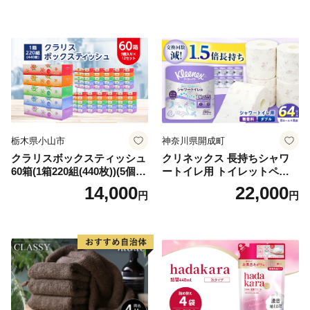
備品 日用雑貨 消耗品 生活必
備蓄 秋田県 能代市 送料無料
需品 備蓄 ペーパー 紙 北海道
《能代製紙》
倶知安町 日用品
栃木県小山市
神奈川県開成町
クラリスボックスティッシュ
クリネックス 長持ちシャワ
60箱(1箱220組(440枚))(5個入
ートイレ用 トイレットペー
り×12セット)【1256759】
パー（ダブル）64ロール(8ロ
14,000
22,000
円
円
ール×8パック) 開成町 トイレ
ットペーパーダブル 日用品
国産 新生活 ダブル SDGs 備
蓄 防災 エコ 消耗品 生活雑貨
生活用品 無香料 トイレット
ペーパー ダブル といれっと
ぺーぱー トイレ クレシア ト
イレットペーパー [BDBH002
-1]