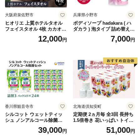
大阪府泉佐野市
兵庫県小野市
ヒオリエ 上質ホテルタオル
ボディソープ hadakara ( ハ
フェイスタオル 4枚 カカオ
ダカラ ) 泡タイプ 詰め替え 4
【タオル 泉州タオル 吸水 普
40ml×4袋 ボディーソープ 泡
12,000
7,000
円
円
段使い 無地 シンプル 日用品
ボディソープ 泡 日用品 消耗
ふわふわ ふかふか 家族 たお
品 バス用品 大容量 いい 匂い
る 一人暮らし】
ボディ 保湿 LION ライオン
泡石鹸 石鹸 兵庫 兵庫県 小野
市
香川県観音寺市
北海道倶知安町
シルコット ウェットティッ
定期便 2ヵ月毎 全3回 長持ち
シュ ノンアルコール除菌詰
1.5倍巻き 花いっぱい トイレ
替（43枚×3P）×24袋 日用品
ットペーパー ダブル 45ｍ 計
39,000
51,000
円
円
おもちゃ 拭き取り 手拭き 外
72ロール 全18種 花柄 プリン
出時 お出かけ時 食事前 緑茶
ト ハーブ 香り付き 日本製 ま