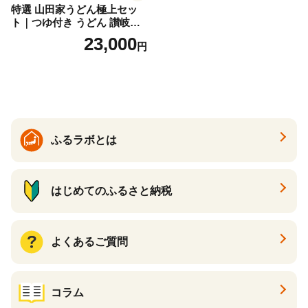
特選 山田家うどん極上セッ
ト｜つゆ付き うどん 讃岐う
どん さぬきうどん 生麵 うど
23,000
円
んセット カレーうどん 生う
どん 食べ比べ 麺 麺類 ギフト
香川 香川県 高松
ふるラボとは
はじめてのふるさと納税
よくあるご質問
コラム