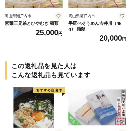
岡山県瀬戸内市
岡山県瀬戸内市
素麺三兄弟とひやむぎ 麺類
手延べそうめん吉井川（4k
g） 麺類
25,000
円
20,000
円
この返礼品を見た人は
こんな返礼品も見ています