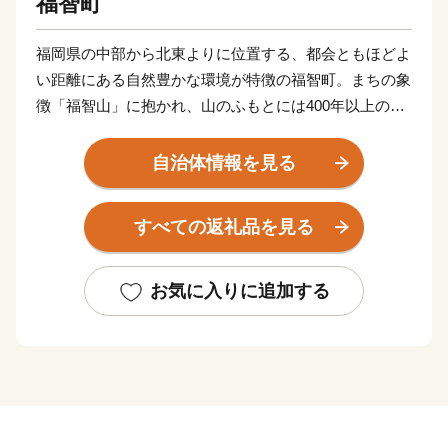
福智町
福岡県の中部から北東よりに位置する、都会ともほどよ
い距離にある自然豊かな環境が特徴の福智町。まちの象
徴「福智山」に抱かれ、山のふもとには400年以上の歴
史を誇る国指定伝統的工芸品『上野焼（あがのやき）』
窯元が点在する「陶芸の里」として知られています。
自治体情報を見る
町内には、福智修験ゆかりの文化財や足利尊氏ゆかりの
古刹「興国寺」、宮本武蔵ゆかりの「常立寺」などが点
すべての返礼品を見る
在。 福岡県内最大最古で樹齢６百年のエドヒガン「虎
尾桜」や樹齢５百年の大藤「迎接の藤」、上野峡の瀑布
「白糸の滝」など、天然資源にも彩られています。かつ
お気に入りに追加する
ては、わが国のエネルギーを支えた筑豊炭田の一角とし
て、屈指の鉱山を有する炭鉱の町として栄え、 近代化
遺産も残されており、「かもめの水兵さん」や「うれし
いひなまつり」など、数々の名曲を残した作曲家・河村
光陽の生誕地でもあることから、「童謡の里」として音
楽の町づくりも展開しています。