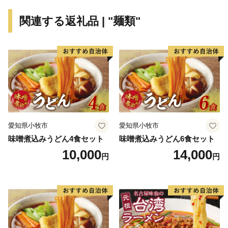
まちには心と体も癒される良質な温泉を楽しめるほか、
関連する返礼品 | "麺類"
『赤池梨』をはじめとする『とよみつひめ（いちじ
く）』や『あまおう苺』など多くの特産品もあります。
また、町のメーンイベント『福智スイーツ大茶会』や、
きらびやかな電飾山笠とかき手の迫力が魅力の『山笠競
演会』など、年間を通して多数の催しを開催。
ふるさと納税では、ブランド肉やお米、フルーツやスイ
ーツなど、生産者のまごころと愛情が詰まった自慢の逸
品をご寄附のお礼の品として、福岡と福智が誇る魅力を
愛知県小牧市
愛知県小牧市
発信し、地域ブランド化を展開しています。
味噌煮込みうどん4食セット
味噌煮込みうどん6食セット
10,000
14,000
円
円
【お申込みとお礼の品のお届けについて】
・福智町外にお住まいの方で、ご寄附いただいた皆様に
まちの魅力を凝縮したお礼の品をお送りします。
・お届け日に関しましてはお礼の品により異なりますた
め、各ページの「発送期日」をご確認くださいませ。