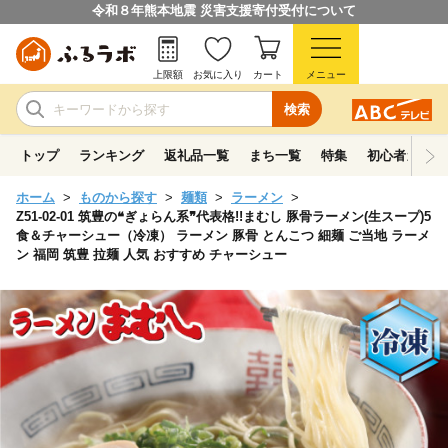
令和８年熊本地震 災害支援寄付受付について
上限額
お気に入り
カート
メニュー
検索
トップ
ランキング
返礼品一覧
まち一覧
特集
初心者ガイド
ホーム
ものから探す
麺類
ラーメン
Z51-02-01 筑豊の❝ぎょらん系❞代表格!!まむし 豚骨ラーメン(生スープ)5
食＆チャーシュー（冷凍） ラーメン 豚骨 とんこつ 細麺 ご当地 ラーメ
ン 福岡 筑豊 拉麺 人気 おすすめ チャーシュー