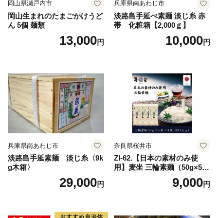
岡山県瀬戸内市
兵庫県南あわじ市
岡山生まれのたまごかけうど
淡路島手延べ素麺 淡じ糸 赤
ん 5個 麺類
帯 化粧箱【2,000ｇ】
13,000
10,000
円
円
兵庫県南あわじ市
奈良県桜井市
淡路島手延素麺 淡じ糸〈9k
ZI-62.【日本の素材のみ使
g木箱〉
用】麦坐 三輪素麺（50g×5束
×4袋）
29,000
9,000
円
円