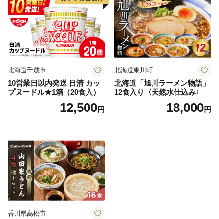
北海道千歳市
北海道東川町
10営業日以内発送 日清 カッ
北海道「旭川ラーメン物語」
プヌードル★1箱（20食入）
12食入り〈天然水仕込み〉
12,500
18,000
円
円
香川県高松市