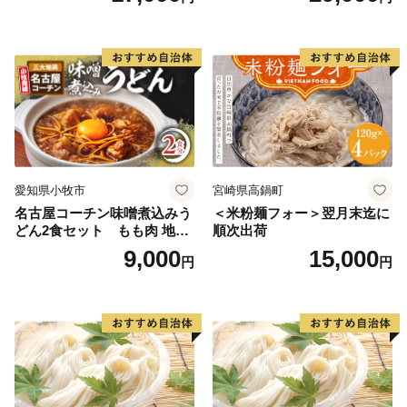
愛知県小牧市
宮崎県高鍋町
名古屋コーチン味噌煮込みう
＜米粉麺フォー＞翌月末迄に
どん2食セット もも肉 地鶏
順次出荷
味噌うどん
9,000
15,000
円
円