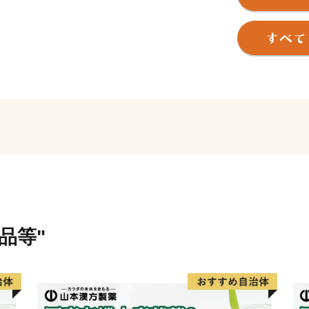
登山・カヌー・キャニオニ
ーボードなど様々なアクテ
また、群馬県といえば温泉
（しま）をはじめ、県内には
の名湯にゆったりと浸かり
他にも、県内には世界遺産
とする文化遺産も多くあり
さらに、グルメも自慢です
豊富な農畜産物や、おっき
化を誇ります。
品等"
＼群馬県が目指すビジョン
群馬県では、2040年に目指
「年齢や性別、国籍、障害