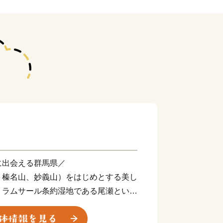
に出会える群馬県／
、榛名山、妙義山）をはじめとする美し
、ラムサール条約湿地である尾瀬といっ
ます。
かな時間を過ごすほか、県内各地で夏は