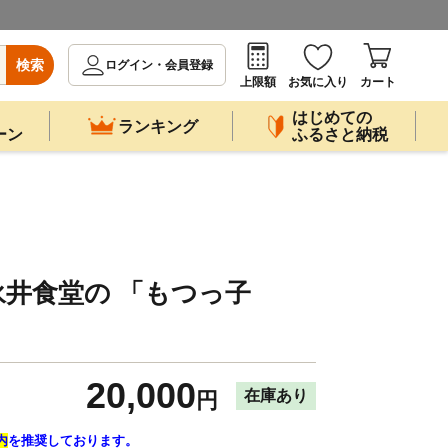
検索
ログイン・会員登録
上限額
お気に入り
カート
はじめての
ランキング
ーン
ふるさと納税
」
井食堂の 「もつっ子
20,000
在庫あり
円
内
を推奨しております。