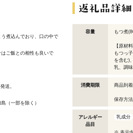
容量
もつ煮(8
よう煮込んでおり、口の中で
【原材料
汁はご飯との相性も良いで
もつっ子
を含む)
乳、調味
消費期限
商品到着
に発送。
保存方法
離島（一部を除く）
乳成分
アレルギー
品目
※ 表示