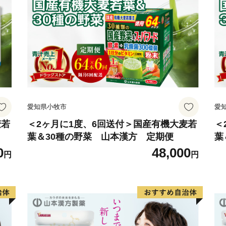
が、誰一人取り残されるこ
を実感できる自立分散型の
フォーメーションや教育イ
ます。
群馬県が目指すビジョンの
後世に残すために、ぜひ多
愛知県小牧市
愛
応援いただけますと幸いで
麦若
＜2ヶ月に1度、6回送付＞国産有機大麦若
＜
葉＆30種の野菜 山本漢方 定期便
葉
0
48,000
円
円