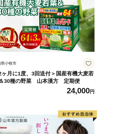
となく、自ら思い描く人生を生き、幸福
社会」の実現に向け、デジタルトランス
ノベーション推進等の施策を展開してい
達成や群馬県の美しい自然・文化遺産を
くの方に「ぐんまふるさと納税」を通じ
知県小牧市
す。
2ヶ月に1度、3回送付＞国産有機大麦若
＆30種の野菜 山本漢方 定期便
24,000
円