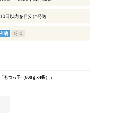
10日以内を目安に発送
冷蔵
冷凍
「もつっ子（800ｇ×4袋）」