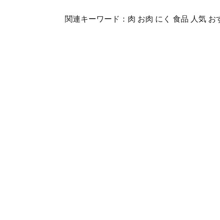
関連キーワード：肉 お肉 にく 食品 人気 お