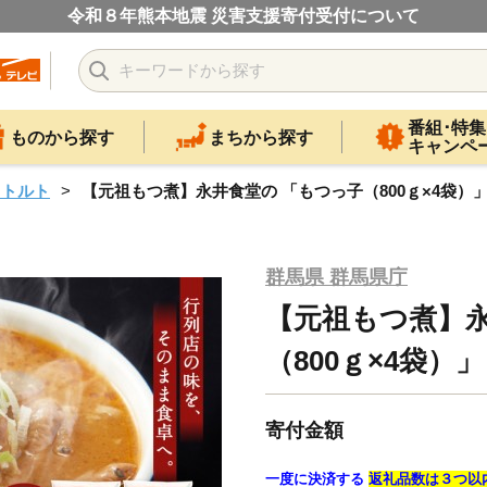
令和８年熊本地震 災害支援寄付受付について
番組･特集
ものから探す
まちから探す
キャンペ
レトルト
【元祖もつ煮】永井食堂の 「もつっ子（800ｇ×4袋）
群馬県 群馬県庁
【元祖もつ煮】永
（800ｇ×4袋）」
寄付金額
一度に決済する
返礼品数は３つ以