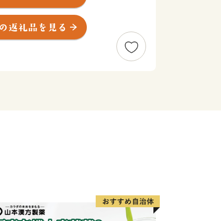
ング・ラフティング、冬はスキーやスノ
ィビティを楽しむこともできます。
です。草津、伊香保、みなかみ、四万
100を超える温泉地があります。群馬
、日頃の疲れを癒やしてください。
「富岡製糸場と絹産業遺産群」をはじめ
ます。
。上州牛・上州地鶏、下仁田ネギなどの
りこみ・水沢うどんに代表される粉食文
／
す姿である
の有無等にかかわらず、すべての県民