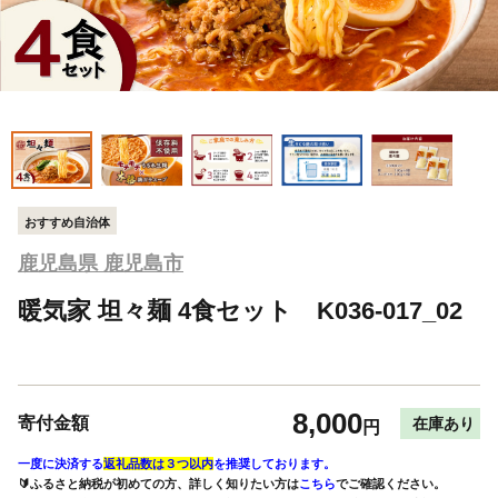
おすすめ自治体
鹿児島県 鹿児島市
暖気家 坦々麺 4食セット K036-017_02
8,000
寄付金額
在庫あり
円
一度に決済する
返礼品数は３つ以内
を推奨しております。
🔰ふるさと納税が初めての方、詳しく知りたい方は
こちら
でご確認ください。