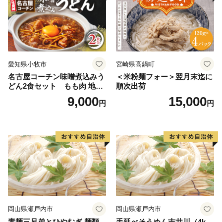
愛知県小牧市
宮崎県高鍋町
名古屋コーチン味噌煮込みう
＜米粉麺フォー＞翌月末迄に
どん2食セット もも肉 地鶏
順次出荷
味噌うどん
9,000
15,000
円
円
岡山県瀬戸内市
岡山県瀬戸内市
素麺三兄弟とひやむぎ 麺類
手延べそうめん吉井川（4k