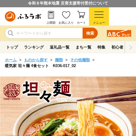
令和８年熊本地震 災害支援寄付受付について
上限額
お気に入り
カート
メニュー
検索
トップ
ランキング
返礼品一覧
まち一覧
特集
初心者ガイド
ホーム
ものから探す
麺類
その他麺類
暖気家 坦々麺 4食セット K036-017_02