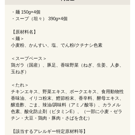
・麺 150g×4個
・スープ（坦々） 390g×4個
【原材料名】
＜麺＞
小麦粉、かんすい、塩、でん粉/クチナシ色素
＜スープベース＞
鶏ガラ（国産）、豚足、香味野菜（ねぎ、生姜、人参、
玉ねぎ）
＜たれ＞
チキンエキス、野菜エキス、ポークエキス、食用動物性
香味油、イリコ粉末、鰹節粉末、香辛料、酵母エキス、
醸造酢、ごま、辣油/調味料（アミノ酸等）、カラメル
色素、酸化防止剤（ビタミンE）、（一部に小麦・ゼラ
チン・大豆・鶏肉・豚肉・さばを含む）
【該当するアレルギー特定原材料等】