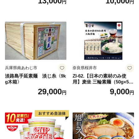
13,000
10,000
円
円
兵庫県南あわじ市
奈良県桜井市
淡路島手延素麺 淡じ糸〈9k
ZI-62.【日本の素材のみ使
g木箱〉
用】麦坐 三輪素麺（50g×5束
×4袋）
29,000
9,000
円
円