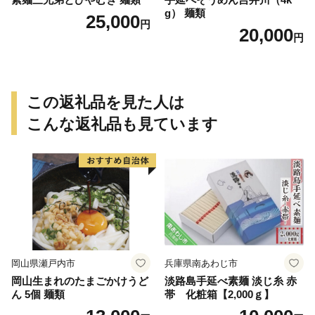
g） 麺類
25,000
円
20,000
円
この返礼品を見た人は
こんな返礼品も見ています
岡山県瀬戸内市
兵庫県南あわじ市
岡山生まれのたまごかけうど
淡路島手延べ素麺 淡じ糸 赤
ん 5個 麺類
帯 化粧箱【2,000ｇ】