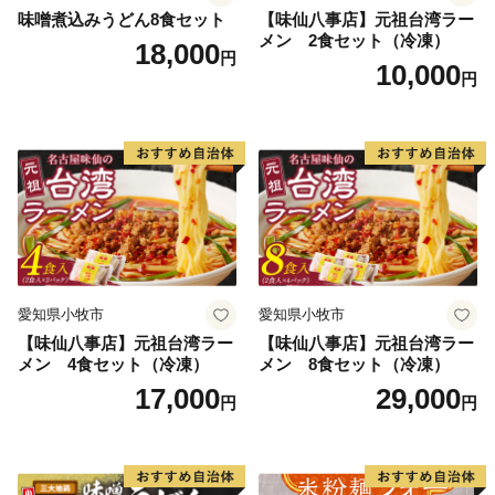
味噌煮込みうどん8食セット
【味仙八事店】元祖台湾ラー
メン 2食セット（冷凍）
◆ワンストップ特例申請書◆
18,000
円
10,000
申請書を受領書と一緒にお送りします。
円
ワンストップ特例申請書は入金確認後３０日以内に住民
票住所へお送り致します。
必要情報を記載の上、返送してください。
【ワンストップ特例申請書送付先】
〒897-0006
住所:鹿児島県南さつま市加世田本町41-7
宛先：鹿児島市ふるさと納税サポートセンター 宛
愛知県小牧市
愛知県小牧市
※鹿児島市では、ワンストップ特例申請受付を外部委託
【味仙八事店】元祖台湾ラー
【味仙八事店】元祖台湾ラー
しています。
メン 4食セット（冷凍）
メン 8食セット（冷凍）
17,000
29,000
円
円