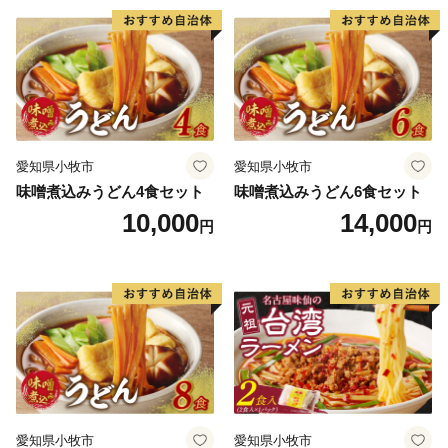
◆お礼の品について◆
・鹿児島市に寄附をしていただいた方を対象に、お礼の
品をお送りします。
（鹿児島市内にお住まいの方にはお礼の品はお送りし
ていません。予めご了承ください。）
愛知県小牧市
愛知県小牧市
・お礼の品は、寄附の入金確認後、おおむね１か月以内
味噌煮込みうどん4食セット
味噌煮込みうどん6食セット
にお届けいたします。
10,000
14,000
円
円
（入金方法がクレジットカード決済以外の方は、１か
月を超える場合もございます。）
・県外にお住まいで、年2,000円以上の寄附をお寄せい
ただいた方に、鹿児島県内の観光・文化施設(仙巌園、
水族館、いおワールド かごしま水族館など約60施設)等
において入館料等の割引が受けられる「かごしま応援者
証」を発行しています。
※ご希望の方は、ご連絡をお願いいたします。
愛知県小牧市
愛知県小牧市