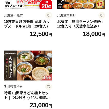
北海道千歳市
北海道東川町
10営業日以内発送 日清 カッ
北海道「旭川ラーメン物語」
プヌードル★1箱（20食入）
12食入り〈天然水仕込み〉
12,500
18,000
円
円
香川県高松市
特選 山田家うどん極上セッ
ト｜つゆ付き うどん 讃岐う
どん さぬきうどん 生麵 うど
23,000
円
んセット カレーうどん 生う