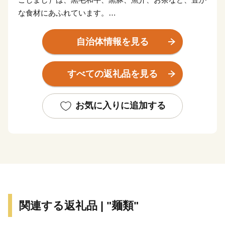
な食材にあふれています。
産地ならではの味である焼酎やさつま揚げなど美味し
自治体情報を見る
い“食”の宝庫です。
すべての返礼品を見る
伝統の技を受け継ぎ、高い技術で生み出された薩摩切
子、薩摩焼など、匠の技が光る“逸品”があります。
お気に入りに追加する
また、南の交流拠点都市として各種都市機能が集積して
おり、これらを活かした企業立地に取り組んでいます。
豊かな自然に恵まれた鹿児島市は黒毛和牛、黒豚、魚
介、お茶などイチオシ食材が多数！高い技術で生み出さ
れた美術工芸品も必見です！
関連する返礼品 | "麺類"
___________________________________________________