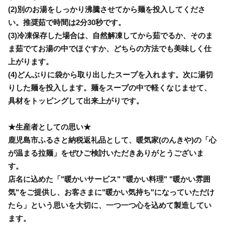
(2)別のお湯をしっかり沸騰させてから麺を投入してくださ
い。推奨茹で時間は2分30秒です。
(3)冷凍保存した場合は、自然解凍してから茹でるか、そのま
ま茹でてお湯の中でほぐすか、どちらの方法でも美味しく仕
上がります。
(4)どんぶりに袋から取り出したスープを入れます。次に湯切
りした麺を投入します。麺をスープの中で軽くなじませて、
具材をトッピングして出来上がりです。
★生産者としての思い★
鹿児島市ふるさと納税返礼品として、暖気家(のんきや)の「心
が温まる拉麺」をぜひご検討いただきありがとうございま
す。
店名に込めた「"暖かいサービス" "暖かい料理" "暖かい雰囲
気"をご提供し、お客さまに"暖かい気持ち"になっていただけ
たら」という思いを大切に、一つ一つ心を込めて製造してい
ます。