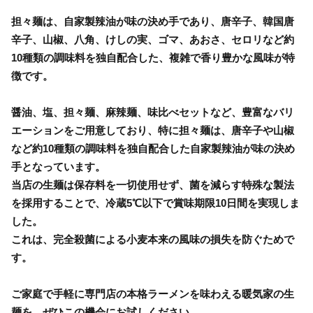
担々麺は、自家製辣油が味の決め手であり、唐辛子、韓国唐
辛子、山椒、八角、けしの実、ゴマ、あおさ、セロリなど約
10種類の調味料を独自配合した、複雑で香り豊かな風味が特
徴です。
醤油、塩、担々麺、麻辣麺、味比べセットなど、豊富なバリ
エーションをご用意しており、特に担々麺は、唐辛子や山椒
など約10種類の調味料を独自配合した自家製辣油が味の決め
手となっています。
当店の生麺は保存料を一切使用せず、菌を減らす特殊な製法
を採用することで、冷蔵5℃以下で賞味期限10日間を実現しま
した。
これは、完全殺菌による小麦本来の風味の損失を防ぐためで
す。
ご家庭で手軽に専門店の本格ラーメンを味わえる暖気家の生
麺を、ぜひこの機会にお試しください。