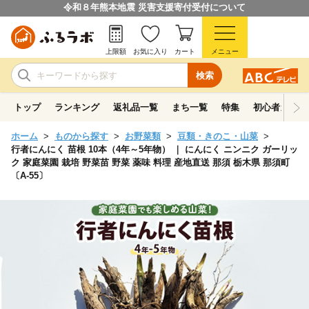
令和８年熊本地震 災害支援寄付受付について
上限額
お気に入り
カート
メニュー
検索
トップ
ランキング
返礼品一覧
まち一覧
特集
初心者ガイド
ホーム
ものから探す
お野菜類
豆類・きのこ・山菜
行者にんにく 苗根 10本（4年～5年物） ｜ にんにく ニンニク ガーリッ
ク 家庭菜園 栽培 野菜苗 野菜 薬味 料理 産地直送 那須 栃木県 那須町
〔A-55〕