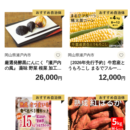
催)1回食べてみらんね？宮崎
催)1回食べてみらんね？宮崎
県 高鍋町産 産地直送 有機肥
県 高鍋町産 産地直送 有機肥
料使用 高糖度 西森農園
料使用 高糖度 西森農園
岡山県瀬戸内市
岡山県瀬戸内市
厳選発酵黒にんにく『瀬戸内
［2026年先行予約］牛窓産と
の風』 薬味 野菜 根菜 加工食
うもろこし まるでフルー
品
ツ！最高糖度25度超え 生で
26,000
12,000
円
円
甘い、茹でて美味い！ 黄色
とうもろこし 「桃太郎コー
ン」約4kg（8〜12本入り）
野菜