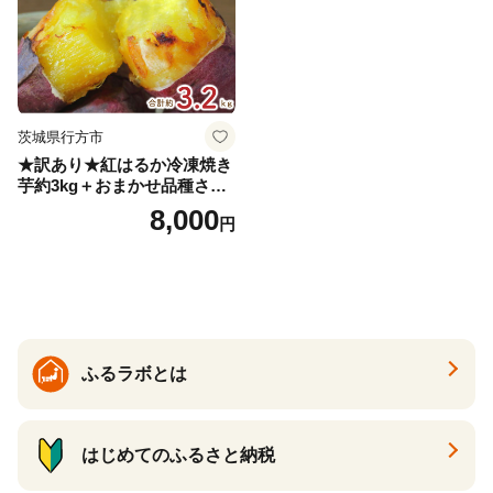
茨城県行方市
★訳あり★紅はるか冷凍焼き
芋約3kg＋おまかせ品種さつ
まいも 合計約3.2kg｜さつ
8,000
円
まいも サツマイモ さつま芋
焼き芋 やきいも 冷凍 冷凍焼
き芋 訳あり 訳アリ 紅はるか
茨城県 行方市(EY-25)
ふるラボとは
はじめてのふるさと納税