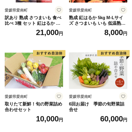
愛媛県愛南町
愛媛県愛南町
訳あり 熟成 さつまいも 食べ
熟成 紅はるか 5kg M-Lサイ
比べ 3種 セット 紅はるか 安
ズ さつまいも いも 低温熟成
納芋 シルクスイート 合計 15
完全熟成収穫 甘い 糖度 焼き
21,000
8,000
円
円
kg サイズ混合 サツマイモ 焼
芋 やきいも スイートポテト
き芋 干し芋 丸干し 冷凍焼き
おやつ 高糖度 料理 国産 愛媛
芋 冷やし焼き芋 やきいも 蜜
県 愛南町 青果市場
芋 ほしいも スイートポテト
いも天 サイズミックス 甘い
ねっとり 生芋 新芋 あんのう
いも 甘藷 べにはるか スイー
ツ 国産 糖度 産地直送 農家直
送 数量限定 21000円 愛媛 愛
南 ミッチーのおみかん畑
愛媛県愛南町
愛媛県愛南町
取りたて新鮮！旬の野菜詰め
6回お届け 季節の旬野菜詰
合わせセット
合せ
10,000
60,000
円
円