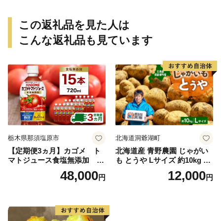
この返礼品を見た人は
こんな返礼品も見ています
栃木県那須塩原市
北海道洞爺湖町
【定期便3ヵ月】カゴメ ト
北海道産 青野農園 じゃがい
マトジュース食塩無添加 72
も とうや Lサイズ 約10kg 20
0ml PET×15本 1ケース 毎月
26年10月初旬～12月下旬頃お
48,000
12,000
円
円
届く 3ヵ月 3回コース ns001-
届け 先行予約 北海道 ジャガ
005 【 KAGOME 野菜ジュー
イモ トウヤ 馬鈴薯 ポテト 芋
ス 】
いも イモ 黄色 旬 野菜 農作
物 産地直送 お取り寄せ 国産