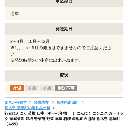
申込期日
通年
発送期日
2～4月、10月～12月
※1月、5～9月の発送はできませんのでご注意くださ
い。
※発送時期のご指定は出来かねます。
配送
常温
冷蔵
冷凍
別送不可
まちから探す
関東地方
栃木県那須町
栃木県 那須町の返礼品一覧
行者にんにく 苗根 10本（4年～5年物） ｜ にんにく ニンニク ガーリッ
ク 家庭菜園 栽培 野菜苗 野菜 薬味 料理 産地直送 那須 栃木県 那須町
〔A-55〕