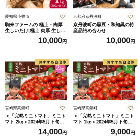
愛知県小牧市
京都府京丹波町
駒来ファームの 極上・肉厚
京丹波町の黒豆・和知黒の特
生しいたけ[極上 肉厚 生しい
産品詰め合わせ
たけ 生シイタケ 生椎茸 安心
10,000
10,000
円
円
安全 国産 採れたて 新鮮 きの
こ 野菜]
宮崎県高鍋町
宮崎県高鍋町
＜「完熟ミニトマト」ミニト
＜「完熟ミニトマト」ミニト
マト 2kg＞2024年5月下旬迄
マト 1kg＞2024年5月下旬迄
に順次出荷 野菜ソムリエサ
に順次出荷 野菜ソムリエサ
14,000
9,000
円
円
ミット アルル・リリカ共に
ミット アルル・リリカ共に
銀賞受賞！！(2023年11月開
銀賞受賞！！(2023年11月開