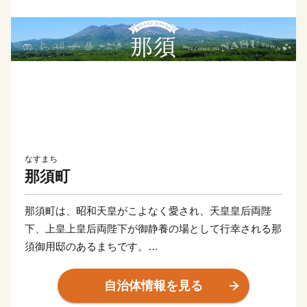
なすまち
那須町
那須町は、昭和天皇がこよなく愛され、天皇皇后両陛
下、上皇上皇后両陛下が御静養の場として行幸される那
須御用邸のあるまちです。
ロイヤルリゾート那須として広く知られており、壮麗な
那須連山の麓に、歴史ある那須温泉郷をはじめ、豊かな
自治体情報を見る
自然と調和したレジャー施設やリゾートホテル、別荘地