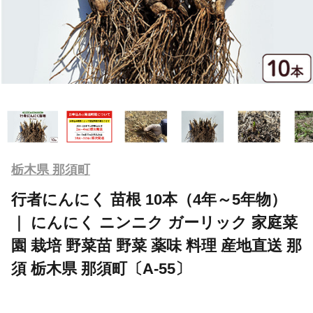
栃木県 那須町
行者にんにく 苗根 10本（4年～5年物）
｜ にんにく ニンニク ガーリック 家庭菜
園 栽培 野菜苗 野菜 薬味 料理 産地直送 那
須 栃木県 那須町〔A-55〕