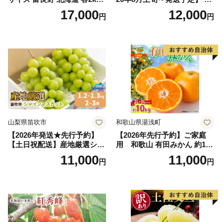
～2.6kg 2玉 セット ファーム
行予約 「浅間水蜜桃プレミ
17,000
12,000
円
円
富良野 メロン めろん 果物 く
アム」 もも あかつき 秀品 約
だもの フルーツ デザート 旬
2kg 5～9玉 贈答品 ふるさと
の果物 旬のフルーツ
納税 果物 桃 フルーツ モモ
果肉 長野県産 小諸市
山梨県笛吹市
和歌山県湯浅町
【2026年発送★先行予約】
【2026年先行予約】ご家庭
【土日祝配送】産地厳選シャ
用 和歌山 有田みかん 約10k
インマスカット1.2kg～1.3kg
g (2L、3Lサイズ)【湯浅町】
11,000
11,000
円
円
（2房～3房）※沖縄・離島配
_ZJ6079
送不可※ 106-003-sku02-26y
｜シャインマスカット 発送
笛吹市 山梨県 フルーツ 果物
ぶどう 葡萄 大粒 シャインマ
スカット おすすめ シャイン
マスカット 贈答 ギフト 産地