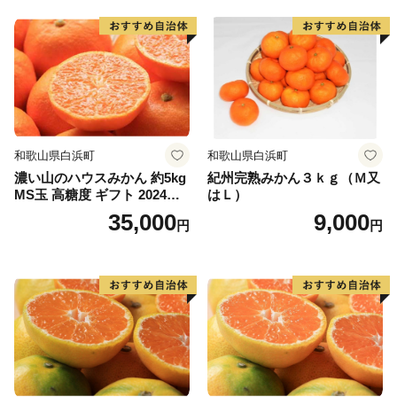
和歌山県白浜町
和歌山県白浜町
濃い山のハウスみかん 約5kg
紀州完熟みかん３ｋｇ（Ｍ又
MS玉 高糖度 ギフト 2024年7
はＬ）
月以降発送分
35,000
9,000
円
円