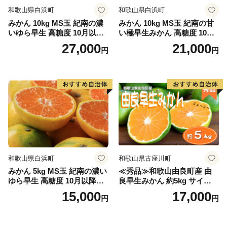
和歌山県白浜町
和歌山県白浜町
みかん 10kg MS玉 紀南の濃
みかん 10kg MS玉 紀南の甘
いゆら早生 高糖度 10月以降
い極早生みかん 高糖度 10月
発送 マルチ被覆栽培
以降発送 マルチ被覆栽培
27,000
21,000
円
円
和歌山県白浜町
和歌山県古座川町
みかん 5kg MS玉 紀南の濃い
≪秀品≫和歌山由良町産 由
ゆら早生 高糖度 10月以降発
良早生みかん 約5kg サイズお
送 マルチ被覆栽培
まかせ【sml106C】
15,000
17,000
円
円