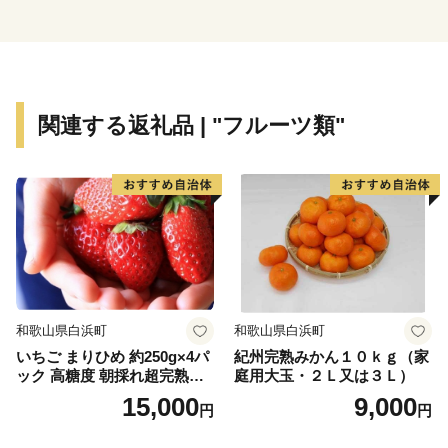
奈良井宿の町並みや木曽漆器が歴史と伝統を感じさせ、
おもてなしの心を今日に伝えています。
基幹産業の製造業は、市内に、最先端の技術、人材、拠
点施設等が集積し、高い製造品出荷額を誇るなど、市内
関連する返礼品 | "フルーツ類"
産業を牽引しており"ものづくり"のまちでもあります。
和歌山県白浜町
和歌山県白浜町
いちご まりひめ 約250g×4パ
紀州完熟みかん１０ｋｇ（家
ック 高糖度 朝採れ超完熟ま
庭用大玉・２Ｌ又は３Ｌ）
りひめ 1月以降発送分
15,000
9,000
円
円