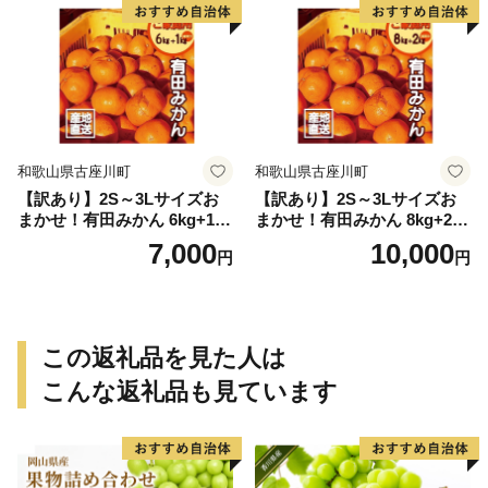
和歌山県古座川町
和歌山県古座川町
【訳あり】2S～3Lサイズお
【訳あり】2S～3Lサイズお
まかせ！有田みかん 6kg+1kg
まかせ！有田みかん 8kg+2kg
保証分 11月から12月下旬ま
保証分 11月から12月下旬ま
7,000
10,000
円
円
でに順次発送致します。 / 訳
でに順次発送致します。 / 訳
ありみかん 有田みかん みか
ありみかん 有田みかん みか
ん ミカン 蜜柑 柑橘 温州みか
ん ミカン 蜜柑 柑橘 温州みか
ん 和歌山 ご家庭用
ん 和歌山 ご家庭用
この返礼品を見た人は
こんな返礼品も見ています