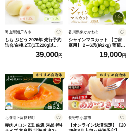
岡山県瀬戸内市
香川県東かがわ市
もも ぶどう 2026年 先行予約
シャインマスカット 【ご家
詰合/白桃 2玉(1玉220g以
庭用】 2～6房(約2kg) 葡萄 ぶ
上)・シャインマスカット 晴
どう ブドウ フルーツ 果物 く
39,000
19,000
円
円
王 2房(1房480g以上) 化粧箱
だもの 果実 旬の果物 旬のフ
入り 岡山県産 国産 フルーツ
ルーツ 香川 香川県 東かがわ
果物 ギフト
市
北海道上富良野町
長野県小諸市
赤肉メロン 2玉 厳選 秀品 特4
【オンライン決済限定】【20
サイズ 富良野 北海道 各2kg
26年8月上旬～発送予定】 先