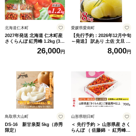
笛吹市 シャインマスカット
笛吹 葡萄 国産 ぶどう 人気
国産 1.2kg 先行｜
北海道仁木町
愛媛県愛南町
2027年発送 北海道 仁木町産
【先行予約：2026年12月中旬
さくらんぼ 紅秀峰 1.2kg (300
～発送】 訳あり 土佐 文旦 8k
g×4パック) Lサイズ以上 旬
g (Mサイズ以上サイズミック
26,000
8,000
円
円
桜桃 産地直送 サクランボ チ
ス) 8000円 わけあり ぶんた
ェリー フルーツ 果物 果物類
ん みかん mikan 蜜柑 ミカン
仁木町 仁木 [松山商店]
土佐文旦 家庭用 産地直送 国
産 農家直送 期間限定 特産品
サイズミックス くらもとフ
ァーム 愛南町 愛媛県
鳥取県大山町
山形県朝日町
DS-16 新甘泉梨 5kg（赤秀
＜ 先行予約 ＞ 山形県産 さく
限定）
らんぼ （ 佐藤錦 ・ 紅秀峰
） ご家庭用 M以上 700g 【20