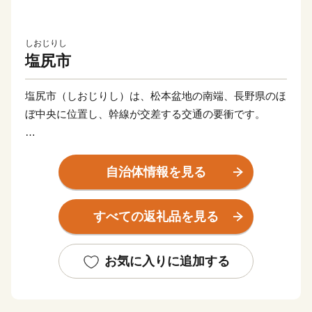
しおじりし
塩尻市
塩尻市（しおじりし）は、松本盆地の南端、長野県のほ
ぼ中央に位置し、幹線が交差する交通の要衝です。
市内には信濃川水系と天竜川水系の各河川が流れ、塩尻
峠と善知鳥峠、鳥居峠は、太平洋と日本海への分水嶺と
自治体情報を見る
なっています。
北アルプス、鉢盛連峰、東山・高ボッチ山、さらには中
すべての返礼品を見る
央アルプスの山並みを背景に田園風景が広がる、清浄な
水と緑に囲まれた歴史あるふるさとです。
お気に入りに追加する
特産のぶどうが生み出すワインは世界にその名を知ら
れ、平出遺跡は太古の歴史を語りかけてくれます。