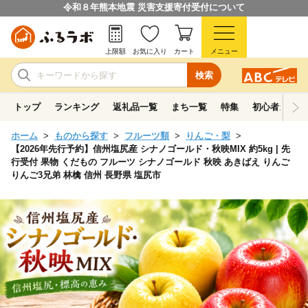
令和８年熊本地震 災害支援寄付受付について
上限額
お気に入り
カート
メニュー
検索
トップ
ランキング
返礼品一覧
まち一覧
特集
初心者ガイド
ホーム
ものから探す
フルーツ類
りんご・梨
【2026年先行予約】信州塩尻産 シナノゴールド・秋映MIX 約5kg | 先
行受付 果物 くだもの フルーツ シナノゴールド 秋映 あきばえ りんご
りんご3兄弟 林檎 信州 長野県 塩尻市