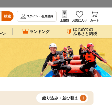
検索
ログイン・会員登録
上限額
お気に入り
カート
はじめての
ランキング
ーン
ふるさと納税
絞り込み・並び替え