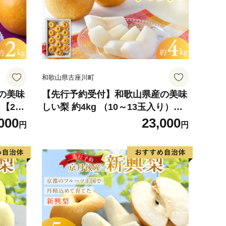
和歌山県古座川町
の美味
【先行予約受付】和歌山県産の美味
【202
しい梨 約4kg （10～13玉入り）【2
に順次
026年8月中旬頃から9月中旬頃に順
000
23,000
円
円
次発送予定】【mat102C】