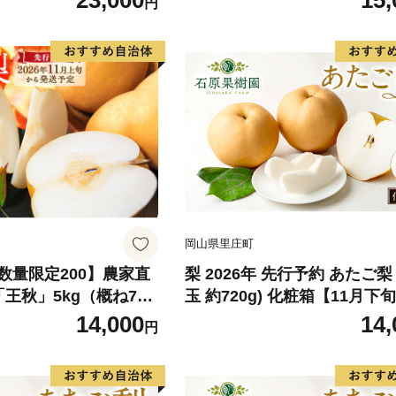
23,000
15,
円
mat102C】
発送予定】【mat103B】
岡山県里庄町
数量限定200】農家直
梨 2026年 先行予約 あたご梨 
「王秋」5kg（概ね7玉
玉 約720g) 化粧箱【11月下旬
026年11月上旬～発
月中旬頃発送】 ナシ なし 岡
14,000
14,
円
国産 フルーツ 果物 ギフト 
園