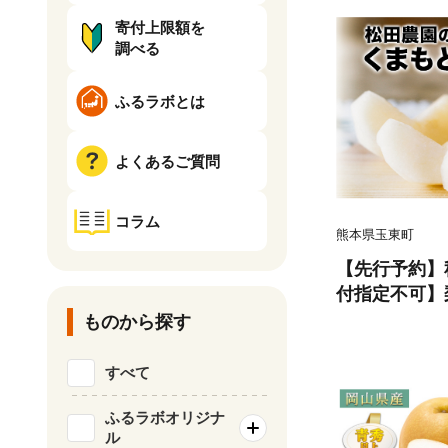
寄付上限額を
調べる
ふるラボとは
よくあるご質問
コラム
熊本県玉東町
【先行予約】秋
付指定不可】
まもと 梨 たっ
ものから探す
後 《7月下旬
受付中 熊本
すべて
農園』なし 果
ふるラボオリジナ
ル