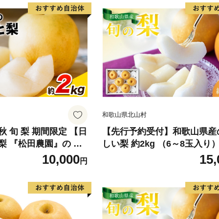
和歌山県北山村
 旬 梨 期間限定 【日
【先行予約受付】和歌山県産
梨 『松田農園』の く
しい梨 約2kg （6～8玉入り）
ぷり 約2kg 5-7玉前
6年8月中旬頃から9月中旬頃
10,000
15,
円
-9月末頃出荷》 予約
発送予定】【mat103B】
県玉名郡玉東町『松田
物 スイーツ フルーツ
デザート スムージー SDG`s