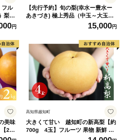
 フル
【先行予約】旬の梨(幸水ー豊水ー
う 梨
あきづき) 極上秀品（中玉～大玉）6
岡山県
～8個入り 2026年8月中旬～9月中旬
000
15,000
円
円
旬
頃に順次発送予定（お届け日指定不
可）/ 和歌山 梨 フルーツ 果物 くだ
もの【kgr015】
高知県越知町
の美味
大きくて甘い 越知町の新高梨【約
【202
700g 4玉】フルーツ 果物 新鮮 産
に順次
直