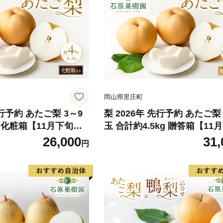
岡山県里庄町
先行予約 あたご梨 3～9
梨 2026年 先行予約 あたご梨 
g 化粧箱【11月下旬～1
玉 合計約4.5kg 贈答箱【11
】 ナシ なし 岡山県
～12月中旬頃発送】 ナシ な
26,000
31,
円
ーツ 果物 ギフト 石原
県産 国産 フルーツ 果物 ギフ
原果樹園