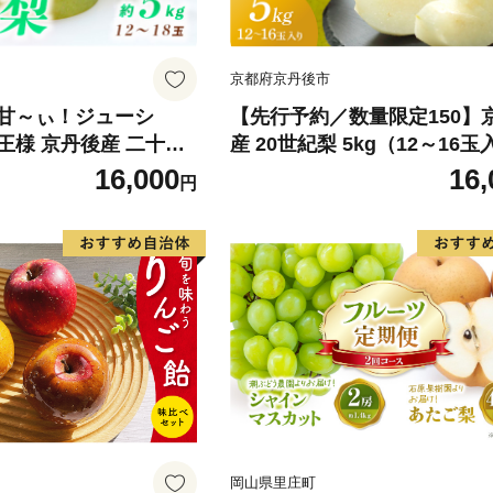
京都府京丹後市
甘～ぃ！ジューシ
【先行予約／数量限定150】
王様 京丹後産 二十世
産 20世紀梨 5kg（12～16
～18玉）（2026年9月
（2026年9月上旬～発送）
16,000
16,
円
岡山県里庄町