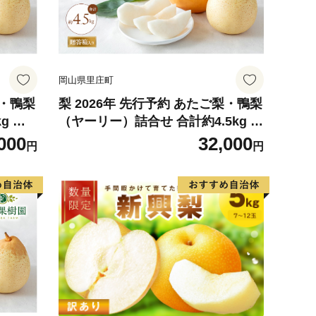
岡山県里庄町
梨・鴨梨
梨 2026年 先行予約 あたご梨・鴨梨
g あ
（ヤーリー）詰合せ 合計約4.5kg あ
箱【11
たご2～3玉 鴨梨3～7玉 贈答箱【11
000
32,000
円
円
シ な
月下旬～12月中旬頃発送】 ナシ な
物 ギ
し 岡山県産 国産 フルーツ 果物 ギ
フト 石原果樹園