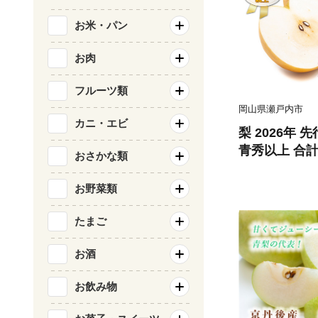
お米・パン
お肉
フルーツ類
岡山県瀬戸内市
カニ・エビ
梨 2026年 
青秀以上 合計約
おさかな類
フルーツ 岡山
さ 形 おいし
お野菜類
みずみずしく 
リ 食感
たまご
お酒
お飲み物