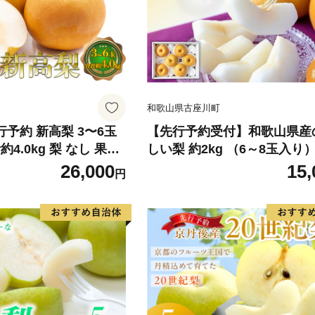
和歌山県古座川町
先行予約 新高梨 3〜6玉
【先行予約受付】和歌山県産
4.0kg 梨 なし 果物
しい梨 約2kg （6～8玉入り）
県産 化粧箱入り 大き
6年8月中旬頃から9月中旬頃
26,000
15,
円
さ 梨の王様 大玉 甘い
発送予定】【mat103B】
上品 風味 シャリシャ