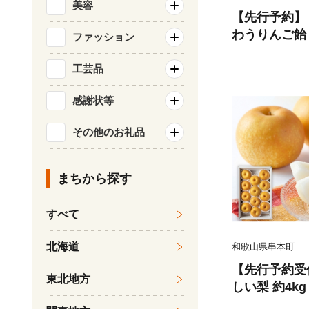
美容
【先行予約】
わうりんご飴 
ファッション
りんごあめ 
フルーツ アッ
工芸品
無料 ※202
感謝状等
その他のお礼品
まちから探す
すべて
北海道
和歌山県串本町
【先行予約受
東北地方
しい梨 約4kg
026年8月中