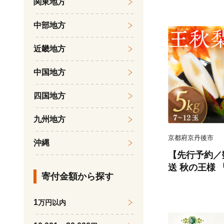
関東地方
次発送予定】【
中部地方
近畿地方
中国地方
四国地方
九州地方
京都府京丹後市
沖縄
【先行予約／
送 秋の王様 
寄付金額から探す
～12玉）（2
送）
1
万円以内