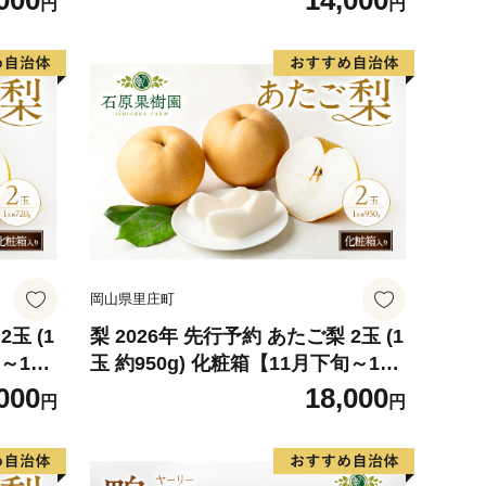
000
14,000
円
円
岡山県里庄町
2玉 (1
梨 2026年 先行予約 あたご梨 2玉 (1
～12
玉 約950g) 化粧箱【11月下旬～12
山県産
月中旬頃発送】 ナシ なし 岡山県産
000
18,000
円
円
石原果樹
国産 フルーツ 果物 ギフト 石原果樹
園