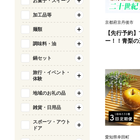
お菓子・スイーツ
加工品等
京都府京丹後市
麺類
【先行予約】
ー！！青梨の
調味料・油
紀梨5kg（12
上旬～発送）
鍋セット
旅行・イベント・
体験
地域のお礼の品
雑貨・日用品
スポーツ・アウト
ドア
愛知県幸田町