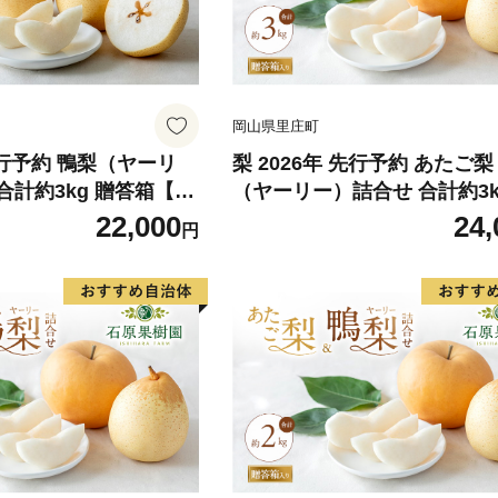
岡山県里庄町
 先行予約 鴨梨（ヤーリ
梨 2026年 先行予約 あたご
合計約3kg 贈答箱【11
（ヤーリー）詰合せ 合計約3k
中旬頃発送】 ナシ な
たご1～3玉 鴨梨3～5玉 贈答
22,000
24,
円
国産 フルーツ 果物 ギ
月下旬～12月中旬頃発送】 ナ
樹園
し 岡山県産 国産 フルーツ 果
フト 石原果樹園