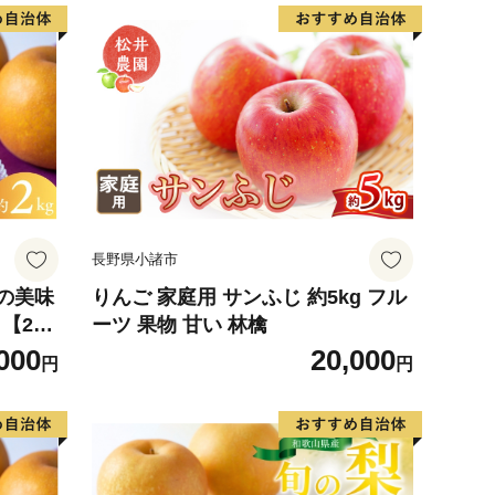
長野県小諸市
の美味
りんご 家庭用 サンふじ 約5kg フル
【202
ーツ 果物 甘い 林檎
に順次
000
20,000
円
円