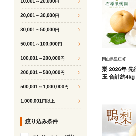
10,001～20,000
円
20,001～30,000
円
30,001～50,000
円
50,001～100,000
円
100,001～200,000
円
岡山県里庄町
梨 2026年 
200,001～500,000
円
玉 合計約4k
2月中旬頃発送
500,001～1,000,000
円
産 国産 フル
果樹園
1,000,001
円以上
絞り込み条件