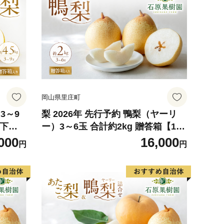
岡山県里庄町
3～9
梨 2026年 先行予約 鴨梨（ヤーリ
月下旬
ー）3～6玉 合計約2kg 贈答箱【11
し 岡山
月下旬～12月中旬頃発送】 ナシ な
000
16,000
円
円
ト 石
し 岡山県産 国産 フルーツ 果物 ギ
フト 石原果樹園