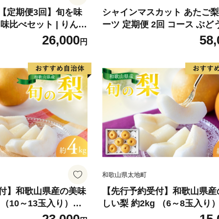
【定期便3回】旬を味
シャインマスカット あたご梨
味比べセット | りんご
ーツ 定期便 2回 コース ぶど
りんごアメ リンゴアメ
岡山 果物 先行予約 2026年 
26,000
58,
円
プル 林檎 林檎飴 送料
なし ナシ 人気 新鮮 ギフト 
6年9月上旬頃〜発送
和歌山県太地町
付】和歌山県産の美味
【先行予約受付】和歌山県産
 （10～13玉入り）【2
しい梨 約2kg （6～8玉入り）
旬頃から9月中旬頃に順
6年8月中旬頃から9月中旬頃