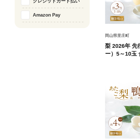
クレジットカード払い
Amazon Pay
岡山県里庄町
梨 2026年
ー）5～10玉 
月下旬～12月
し 岡山県産 
フト 石原果