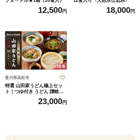
プヌードル★1箱（20食入）
12食入り〈天然水仕込み〉
12,500
18,000
円
円
香川県高松市
特選 山田家うどん極上セッ
ト｜つゆ付き うどん 讃岐う
どん さぬきうどん 生麵 うど
23,000
円
んセット カレーうどん 生う
どん 食べ比べ 麺 麺類 ギフト
香川 香川県 高松