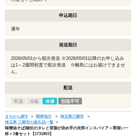
申込期日
通年
発送期日
2026/05/01から順次発送 ※2026/05/01以降のお申し込み
は1～2週間程度で順次発送 ※離島にはお届けできませ
ん。
配送
常温
冷蔵
冷凍
別送不可
まちから探す
関東地方
埼玉県三郷市
埼玉県 三郷市の返礼品一覧
味噌油そば|秘伝のタレと背脂が決め手の次郎インスパイア＜罪深い一
杯＞3食セット【1731803】