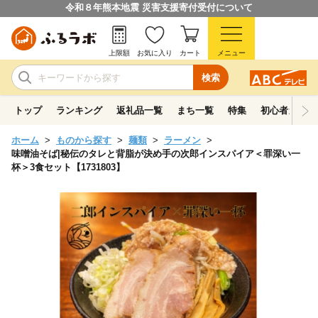
令和８年熊本地震 災害支援寄付受付について
上限額
お気に入り
カート
メニュー
検索
トップ
ランキング
返礼品一覧
まち一覧
特集
初心者ガイド
ホーム
ものから探す
麺類
ラーメン
味噌油そば|秘伝のタレと背脂が決め手の次郎インスパイア＜罪深い一
杯＞3食セット【1731803】