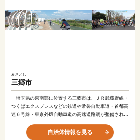
みさとし
三郷市
埼玉県の東南部に位置する三郷市は、ＪＲ武蔵野線・
つくばエクスプレスなどの鉄道や常磐自動車道・首都高
速６号線・東京外環自動車道の高速道路網が整備されて
おり、新三郷ららシティや三郷中央地区のまち開き、三
郷インターチェンジ周辺の土地区画整理などにより、人
自治体情報を見る
口増加と企業進出が進む一方で、豊かな自然に恵まれ、