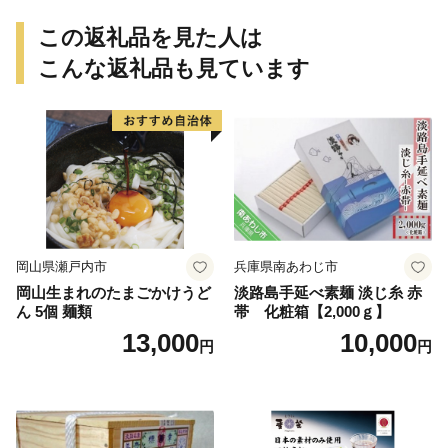
この返礼品を見た人は
こんな返礼品も見ています
岡山県瀬戸内市
兵庫県南あわじ市
岡山生まれのたまごかけうど
淡路島手延べ素麺 淡じ糸 赤
ん 5個 麺類
帯 化粧箱【2,000ｇ】
13,000
10,000
円
円