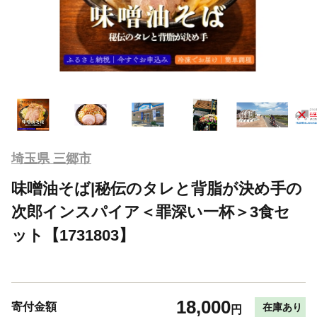
埼玉県 三郷市
味噌油そば|秘伝のタレと背脂が決め手の
次郎インスパイア＜罪深い一杯＞3食セ
ット【1731803】
18,000
寄付金額
在庫あり
円