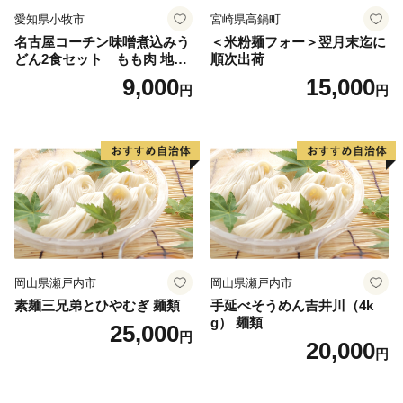
愛知県小牧市
宮崎県高鍋町
名古屋コーチン味噌煮込みう
＜米粉麺フォー＞翌月末迄に
どん2食セット もも肉 地鶏
順次出荷
味噌うどん
9,000
15,000
円
円
岡山県瀬戸内市
岡山県瀬戸内市
素麺三兄弟とひやむぎ 麺類
手延べそうめん吉井川（4k
g） 麺類
25,000
円
20,000
円