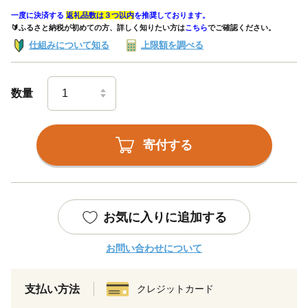
一度に決済する
返礼品数は３つ以内
を推奨しております。
🔰ふるさと納税が初めての方、詳しく知りたい方は
こちら
でご確認ください。
仕組みについて知る
上限額を調べる
数量
寄付する
お気に入りに追加する
お問い合わせについて
支払い方法
クレジットカード