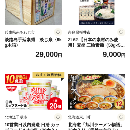
兵庫県南あわじ市
奈良県桜井市
淡路島手延素麺 淡じ糸〈9k
ZI-62.【日本の素材のみ使
g木箱〉
用】麦坐 三輪素麺（50g×5束
×4袋）
29,000
9,000
円
円
北海道千歳市
北海道東川町
10営業日以内発送 日清 カッ
北海道「旭川ラーメン物語」