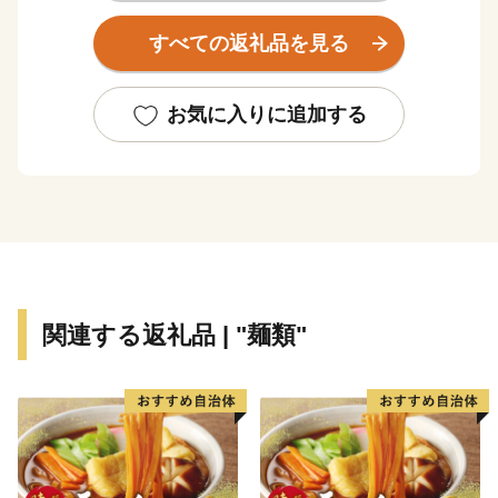
四季折々の景色を楽しむことができる魅力あふれるまち
すべての返礼品を見る
として、にぎわいを見せています。
三郷市は道路交通網の整備も進んでいます。江戸川に
建設中の三郷流山橋が令和５年度に開通予定であるとと
お気に入りに追加する
もに、常磐自動車道三郷料金所スマートインターチェン
ジは、大型車も利用可能となっており、今後は、フルイ
ンター化への整備を進めています。
三郷市は平成２５年３月に「日本一の読書のまち」を
宣言しました。「読書活動をとおして人と人との絆を結
び、誰もが、いつでも読書に親しみ、心豊かに暮らすこ
とができる、文化のかおり高いまち」を目指す将来像に
関連する返礼品 | "麺類"
掲げ、「全国家読ゆうびんコンクール」、「秋の読書ま
つり」など多くの事業を実施しています。
これまで続いてきた三郷市の発展をさらに飛躍させ、
「きらりとひかる田園都市みさと～人にも企業にも選ば
れる魅力的なまち～」の実現を目指し、これまで以上に
魅力あるまちづくりを進めてまいります。