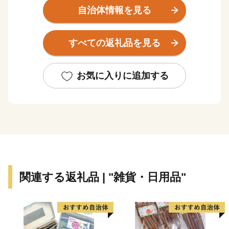
穫しております。
自治体情報を見る
また、アウトドア観光素材に恵まれた地域で、夏はラフ
ティングやカヌー、冬はカーリングやスノーシュー、わ
すべての返礼品を見る
かさぎ釣りなどのアクティビティを提供する事業者が集
積し、通年観光を実現し毎年多くの方にご利用いただい
ています。また、かなやま湖では夏に「太陽と森と湖の
お気に入りに追加する
祭典 かなやま湖湖水まつり」を開催しております。湖
畔キャンプ場とオートキャンプ場があり、湖水まつりの
大迫力の花火を見ながらキャンプをすることができるの
で、毎年たくさんの方にお越しいただいています。ま
た、南富良野町のカラマツを使用したログホテル・ラー
チもあり、静かな森の中でゆったりと贅沢な時間をお過
ごしいただけます。
関連する返礼品 | "雑貨・日用品"
南富良野町は高倉健さん主演の映画「鉄道員」の舞台に
なっており、ＪＲ幾寅駅の駅舎や周辺にはロケセットが
当時のまま保存されています。公開から20年以上経った
今でも多くの方が訪れており、たくさんの方に愛される