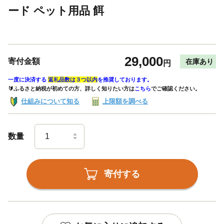
ード ペット用品 餌
29,000
寄付金額
在庫あり
円
一度に決済する
返礼品数は３つ以内
を推奨しております。
🔰ふるさと納税が初めての方、詳しく知りたい方は
こちら
でご確認ください。
仕組みについて知る
上限額を調べる
数量
寄付する