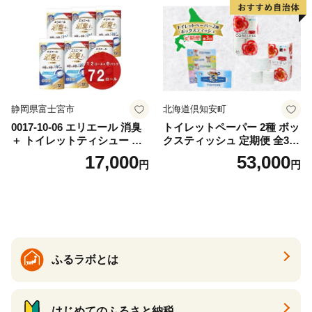
ー 消耗品 備蓄 送料無料 北海
道 倶知安町 日用品
静岡県富士宮市
北海道倶知安町
0017-10-06 エリエール 消臭
トイレットペーパー 2種 ボッ
＋ トイレットティシュー し
クスティッシュ 定期便 全3
っかり香るフレッシュクリア
回 日本製 まとめ買い 防災
17,000
53,000
円
円
の香り ダブル 12ロール×6パ
常備品 日用雑貨 消耗品 生活
ック 72ロール 25m トイレ
必需品 大容量 備蓄 リサイク
ットペーパー パルプ100％ 消
ル ティッシュ ペーパー まと
臭 防臭 日用品 消耗品 備蓄
め買い 雑貨 倶知安町
ふるラボとは
はじめてのふるさと納税