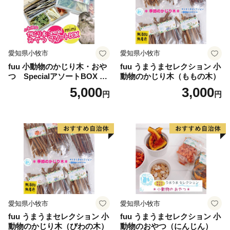
「鉄道員」の世界を今後も守っていきたいと思っており
ます。
ふるさと納税の返礼品としては、広大な大地の中で収穫
された特産物や、大自然の恵みを生かした加工品など、
愛知県小牧市
愛知県小牧市
南富良野町の方々が心を込めて生産、加工したお礼の品
fuu 小動物のかじり木・おや
fuu うまうまセレクション 小
をお届けいたします。
つ SpecialアソートBOX mi
動物のかじり木（ももの木）
ni（1個）
5,000
3,000
円
円
愛知県小牧市
愛知県小牧市
fuu うまうまセレクション 小
fuu うまうまセレクション 小
動物のかじり木（びわの木）
動物のおやつ（にんじん）