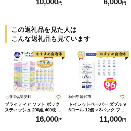
10,000
6,000
円
円
この返礼品を見た人は
こんな返礼品も見ています
北海道倶知安町
秋田県能代市
ブライティア ソフト ボック
トイレットペーパー ダブル 9
スティッシュ 200組 400枚 60
6ロール 12個 × 8パック ブラ
箱 日本製 まとめ買い ティッ
ンカ 再生紙 100％ 芯あり 日
16,000
11,000
円
円
シュ リサイクル 長持 防災 常
用品 消耗品 無香料 生活用品
備品 日用雑貨 消耗品 生活必
備蓄 秋田県 能代市 送料無料