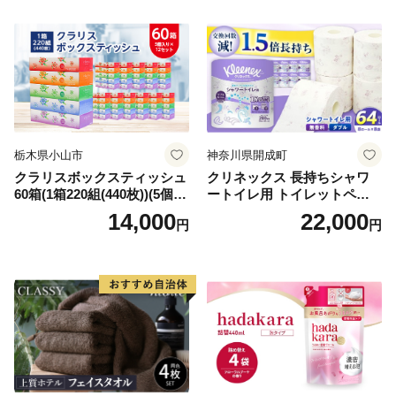
需品 備蓄 ペーパー 紙 北海道
《能代製紙》
倶知安町 日用品
栃木県小山市
神奈川県開成町
クラリスボックスティッシュ
クリネックス 長持ちシャワ
60箱(1箱220組(440枚))(5個入
ートイレ用 トイレットペー
り×12セット)【1256759】
パー（ダブル）64ロール(8ロ
14,000
22,000
円
円
ール×8パック) 開成町 トイレ
ットペーパーダブル 日用品
国産 新生活 ダブル SDGs 備
蓄 防災 エコ 消耗品 生活雑貨
生活用品 無香料 トイレット
ペーパー ダブル といれっと
ぺーぱー トイレ クレシア ト
イレットペーパー [BDBH002
-1]