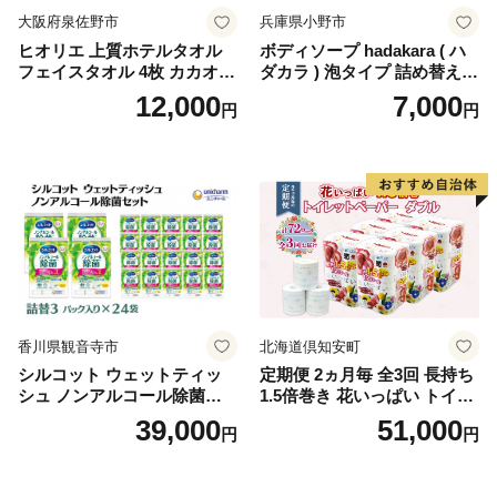
大阪府泉佐野市
兵庫県小野市
ヒオリエ 上質ホテルタオル
ボディソープ hadakara ( ハ
フェイスタオル 4枚 カカオ
ダカラ ) 泡タイプ 詰め替え 4
【タオル 泉州タオル 吸水 普
40ml×4袋 ボディーソープ 泡
12,000
7,000
円
円
段使い 無地 シンプル 日用品
ボディソープ 泡 日用品 消耗
ふわふわ ふかふか 家族 たお
品 バス用品 大容量 いい 匂い
る 一人暮らし】
ボディ 保湿 LION ライオン
泡石鹸 石鹸 兵庫 兵庫県 小野
市
香川県観音寺市
北海道倶知安町
シルコット ウェットティッ
定期便 2ヵ月毎 全3回 長持ち
シュ ノンアルコール除菌詰
1.5倍巻き 花いっぱい トイレ
替（43枚×3P）×24袋 日用品
ットペーパー ダブル 45ｍ 計
39,000
51,000
円
円
おもちゃ 拭き取り 手拭き 外
72ロール 全18種 花柄 プリン
出時 お出かけ時 食事前 緑茶
ト ハーブ 香り付き 日本製 ま
カテキン配合
とめ買い 防災 常備品 ペーパ