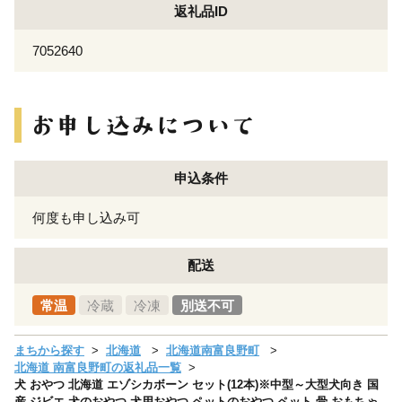
返礼品ID
7052640
申込条件
何度も申し込み可
配送
常温
冷蔵
冷凍
別送不可
まちから探す
北海道
北海道南富良野町
北海道 南富良野町の返礼品一覧
犬 おやつ 北海道 エゾシカボーン セット(12本)※中型～大型犬向き 国
産 ジビエ 犬のおやつ 犬用おやつ ペットのおやつ ペット 骨 おもちゃ