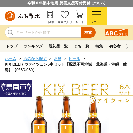
令和８年熊本地震 災害支援寄付受付について
上限額
お気に入り
カート
メニュー
検索
トップ
ランキング
返礼品一覧
まち一覧
特集
初心者ガイド
ホーム
ものから探す
お酒
ビール
KIX BEER ヴァイツェン6本セット【配送不可地域：北海道・沖縄・離
島】【053D-030】