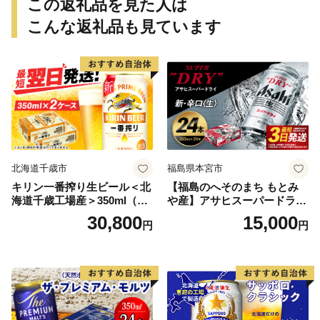
この返礼品を見た人は
こんな返礼品も見ています
北海道千歳市
福島県本宮市
キリン一番搾り生ビール＜北
【福島のへそのまち もとみ
海道千歳工場産＞350ml（24
や産】アサヒスーパードライ
本） 2ケース
350ml×24本 合計8.4L 1ケー
30,800
15,000
円
円
ス アルコール度数5% 缶ビー
ル お酒 ビール アサヒ スーパ
ードライ super dry 24缶 辛
口 送料無料 カメイ 本宮市
【07214-0206】