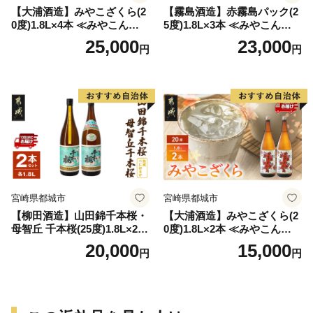
【大浦酒造】みやこざくら(2
【霧島酒造】赤霧島パック(2
0度)1.8L×4本 ≪みやこんじょ
5度)1.8L×3本 ≪みやこんじょ
特急便≫_AD-0771
特急便≫_23-07-K03P-1800-3
25,000
23,000
円
円
-Q
宮崎県都城市
宮崎県都城市
【柳田酒造】山田錦千本桜・
【大浦酒造】みやこざくら(2
母智丘 千本桜(25度)1.8L×2本
0度)1.8L×2本 ≪みやこんじょ
≪みやこんじょ特急便≫_AC
特急便≫_MJ-0771
20,000
15,000
円
円
-0751