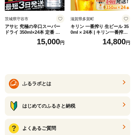
茨城県守谷市
滋賀県多賀町
アサヒ 究極の辛口スーパー
キリン 一番搾り 生ビール 35
ドライ 350ml×24本 定番 ビー
0ml × 24本 | キリン一番搾り
ル 缶ビール 酒 お酒 アルコー
キリンビール 一番搾り ビー
15,000
14,800
円
円
ル 辛口
ル 24缶 きりんいちばんしぼ
り キリン一番搾り びーる 1
ケース 24缶 24本 キリン一番
搾り KIRIN きりん 麒麟 キリ
ン一番搾り いちばんしぼり
キリン一番搾り 父の日 ちち
の日
ふるラボとは
はじめてのふるさと納税
よくあるご質問