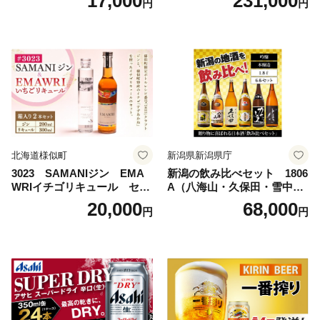
17,000
231,000
円
円
ビール工場〉群馬※沖縄・離
ビール 究極の辛口 酒 お酒 ア
島地域へのお届け不可
ルコール 生ビール Asahi ア
サヒビール スーパードライ s
uper dry 11回 缶ビール 缶 ギ
フト 内祝い 茨城県守谷市 送
料無料
北海道様似町
新潟県新潟県庁
3023 SAMANIジン EMA
新潟の飲み比べセット 1806
WRIイチゴリキュール セッ
A（八海山・久保田・雪中
ト（箱入り）【大人の味 酒
梅・越乃寒梅・かたふね・千
20,000
68,000
円
円
お酒 洋酒 スピリッツ クラフ
代の光）
トジン 国産 sake SAKE gin
GIN liqueur LIQUEUR お酒
セット 詰め合わせ カクテル
ソーダ割り アルコール ロッ
ク ソーダ ジントニック 】