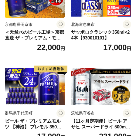
京都府長岡京市
北海道恵庭市
＜天然水のビール工場＞京都
サッポロクラシック350ml×2
直送 ザ・プレミアム・モル
4本【930010101】
ツ 350ml×24本 プレモル [149
22,000
17,000
円
円
5]
群馬県千代田町
茨城県守谷市
ビール ザ・プレミアムモル
【11ヶ月定期便】ビール ア
ツ 【神泡】 プレモル 350ml
サヒ スーパードライ 500ml 2
× 24本 サントリー〈天然水の
4本 1ケース×11ヶ月 | アサヒ