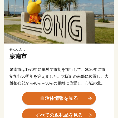
せんなんし
泉南市
泉南市は1970年に単独で市制を施行して、2020年に市
制施行50周年を迎えました。大阪府の南部に位置し、大
阪都心部から40㎞～50㎞の距離に位置し、市域の北西
は大阪湾に面し、北東は泉佐野市、田尻町、南西は阪南
市、そして南東は和歌山県岩出市、紀の川市と接してい
自治体情報を見る
ます。市域は南北約11㎞、東西約8㎞の広がりをみせ、
面積は48.98㎢であり、市域に関西国際空港の約1/3を含
すべての返礼品を見る
みます。