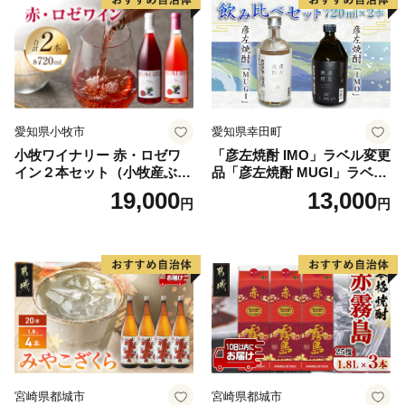
愛知県小牧市
愛知県幸田町
小牧ワイナリー 赤・ロゼワ
「彦左焼酎 IMO」ラベル変更
イン２本セット（小牧産ぶど
品「彦左焼酎 MUGI」ラベル
う100％使用）
変更品 飲み比べ セット 合計
19,000
13,000
円
円
2本 720ml×各1本 25度 焼酎
お酒 麦焼酎 芋焼酎
宮崎県都城市
宮崎県都城市