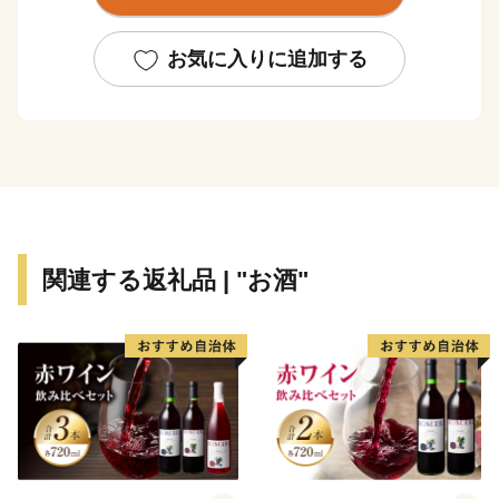
地形は、山地部、丘陵部、平地部および臨海部からな
お気に入りに追加する
り、南部の山地部には低い山々が連なる和泉山脈があ
り、丘陵部から平野部にかけては、古くからの街並みと
新たに開発された住宅が混在しています。
平野部においては、玉ねぎ、水なす、里芋、花き等、
泉州特産の農作物が栽培されています。関西国際空港の
対岸のりんくうタウンでは、様々な製造業をはじめとす
関連する返礼品 | "お酒"
る事業所が集積し、岡田と樽井にある漁港では大阪湾で
とれた新鮮な海産物が水揚げされ、海岸部には
SENNAN LONG PARK（泉南ロングパーク）を設け、
にぎわいを創出し、レクリエーションゾーンとして再生
させ、泉南市のまちづくりの拠点とすることをめざして
います。