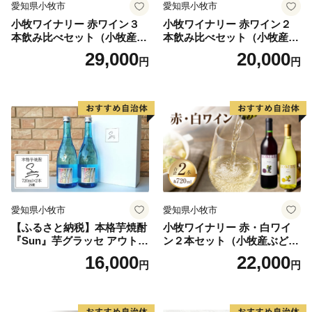
愛知県小牧市
愛知県小牧市
小牧ワイナリー 赤ワイン３
小牧ワイナリー 赤ワイン２
本飲み比べセット（小牧産ぶ
本飲み比べセット（小牧産ぶ
どう100％使用）
どう100％使用）
29,000
20,000
円
円
愛知県小牧市
愛知県小牧市
【ふるさと納税】本格芋焼酎
小牧ワイナリー 赤・白ワイ
『Sun』芋グラッセ アウトド
ン２本セット（小牧産ぶどう
ア ソロキャンプ ベランピン
100％使用）
16,000
22,000
円
円
グ 巣ごもり 就労支援