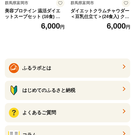
群馬県富岡市
群馬県富岡市
美容プロテイン 温活ダイエ
ダイエットクラムチャウダー
ットスープセット (16食) 小
＜豆乳仕立て＞(24食入) クラ
分け スープ 食べ比べ セット
ムチャウダー 豆乳 ダイエッ
6,000
6,000
円
円
詰合せ クラムチャウダー チ
ト スープ プロテイン たんぱ
ゲ コーン ポタージュ トマト
く質 食物繊維 食品 F20E-799
温活 ダイエット 美容 プロテ
イン 食品 F20E-809
ふるラボとは
はじめてのふるさと納税
よくあるご質問
コラム