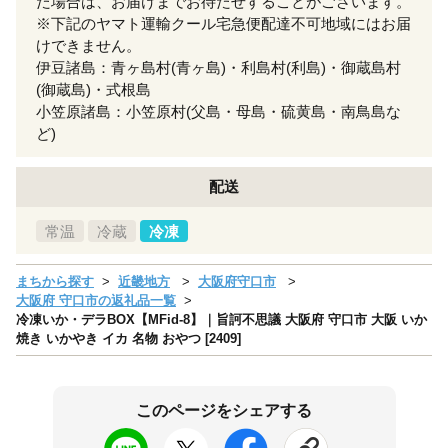
た場合は、お届けまでお待たせすることがございます。
※下記のヤマト運輸クール宅急便配達不可地域にはお届
けできません。
伊豆諸島：青ヶ島村(青ヶ島)・利島村(利島)・御蔵島村
(御蔵島)・式根島
小笠原諸島：小笠原村(父島・母島・硫黄島・南鳥島な
ど)
配送
常温
冷蔵
冷凍
まちから探す
近畿地方
大阪府守口市
大阪府 守口市の返礼品一覧
冷凍いか・デラBOX【MFid-8】｜旨訶不思議 大阪府 守口市 大阪 いか
焼き いかやき イカ 名物 おやつ [2409]
このページをシェアする