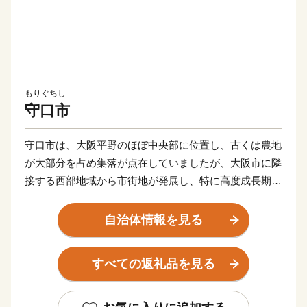
もりぐちし
守口市
守口市は、大阪平野のほぼ中央部に位置し、古くは農地
が大部分を占め集落が点在していましたが、大阪市に隣
接する西部地域から市街地が発展し、特に高度成長期に
は一挙に市街地が拡がりました。
自治体情報を見る
また、早くから大手家電メーカーの企業城下町として発
展を遂げるとともに安定した税収を背景に各種行政サー
すべての返礼品を見る
ビスを充実させ、公共施設や都市基盤の整備を進めてき
た結果、現在では日常生活を支える基本的な施設整備は
一定の到達点に達し、成熟した都市としての機能を備え