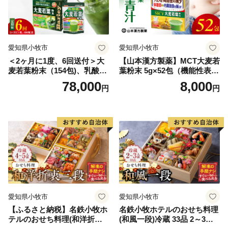
愛知県小牧市
愛知県小牧市
＜2ヶ月に1度、6回送付＞大
【山本漢方製薬】MCT大麦若
麦若葉粉末（154包)、乳酸菌
葉粉末 5g×52包（機能性表示
+大麦若葉粉末（7包) 山本
食品）
78,000
8,000
円
円
漢方 定期便
愛知県小牧市
愛知県小牧市
【ふるさと納税】名鉄小牧ホ
名鉄小牧ホテルのおせち料理
テルのおせち料理(和洋折衷
(和風一段)冷蔵 33品 2～3人