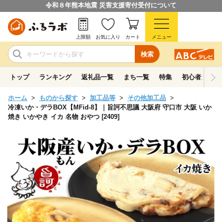
令和８年熊本地震 災害支援寄付受付について
上限額
お気に入り
カート
メニュー
検索
トップ
ランキング
返礼品一覧
まち一覧
特集
初心者ガイド
ホーム
ものから探す
加工品等
その他加工品
冷凍いか・デラBOX【MFid-8】｜旨訶不思議 大阪府 守口市 大阪 いか
焼き いかやき イカ 名物 おやつ [2409]