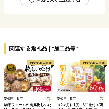
お気に入りに追加する
るに至っています。
市内の交通機関は、大阪市中心部まで約15分の京阪電
車、大阪市営地下鉄や、大阪空港まで約35分の大阪モノ
レールが縦横に走り、主要道路は、国道1号・阪神高速
道路・近畿自動車道などが整備され、各都市を結ぶ交通
の要衝となっています。
関連する返礼品 | "加工品等"
愛知県小牧市
愛知県小牧市
駒来ファームの肉厚乾しいた
＜2ヶ月に1度、6回送付＞菊