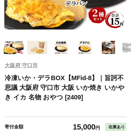
大阪府 守口市
冷凍いか・デラBOX【MFid-8】｜旨訶不
思議 大阪府 守口市 大阪 いか焼き いかや
き イカ 名物 おやつ [2409]
15,000
寄付金額
在庫あり
円