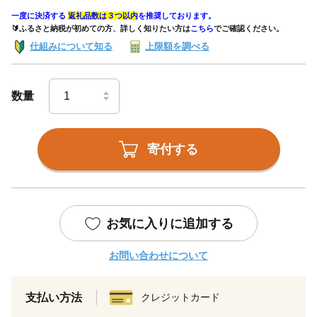
一度に決済する
返礼品数は３つ以内
を推奨しております。
🔰ふるさと納税が初めての方、詳しく知りたい方は
こちら
でご確認ください。
仕組みについて知る
上限額を調べる
数量
寄付する
お気に入りに追加する
お問い合わせについて
支払い方法
クレジットカード