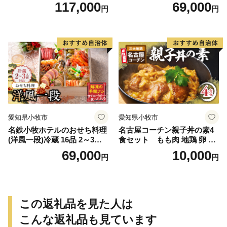
三段)冷蔵 52品 4～5人前 202
前 2027年【数量限定 お申込
117,000
69,000
円
円
7年 【数量限定 お申込期限1
期限12/15】 解凍不要 ホテル
2/15まで】 解凍不要 ホテル
特製 伝統 おせち 2027 おせち
特製 伝統 おせち 2027 おせち
料理 小牧市 お節 冷蔵おせち
料理 小牧市 お節 冷蔵おせち
人気 新春 迎春おせち 定番お
人気 新春 迎春おせち 定番お
せち 本格おせち 和風おせち
せち 本格おせち 和洋折衷お
縁起物おせち 12月31日 お届
せち 縁起物おせち 12月31日
け お正月 お取り寄せ
お届け お正月 お取り寄せ
愛知県小牧市
愛知県小牧市
名鉄小牧ホテルのおせち料理
名古屋コーチン親子丼の素4
(洋風一段)冷蔵 16品 2～3人
食セット もも肉 地鶏 卵 鶏
前 2027年【数量限定 お申込
肉
69,000
10,000
円
円
期限12/15】 解凍不要 ホテル
特製 伝統 おせち 2027 おせち
料理 小牧市 お節 冷蔵おせち
人気 新春 迎春おせち 定番お
せち 本格おせち 洋風おせち
この返礼品を見た人は
縁起物おせち 12月31日 お届
け お正月 お取り寄せ
こんな返礼品も見ています