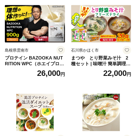
ち 本格おせち おせち予約 年
末 年始 お取り寄せ 新春 贅沢
おせち こだわりおせち 惣菜
老舗おせち ふるさと納税お
せち 御節 お節料理 正月 調理
不要 おせち料理2027
島根県雲南市
石川県かほく市
プロテイン BAZOOKA NUT
まつや とり野菜みそ汁 2
RITION WPC（ホエイプロテ
種セット | 味噌汁 簡単調理
イン）＜プレーン＞ 900g｜
お味噌 おみそ みそ とり野菜
26,000
22,000
円
円
バズーカ岡田監修・植物由来
時短料理 時短ごはん ご当地
の甘味料使用・国内製造 島
フリーズドライ
根県雲南市/株式会社アルプ
ロン [AIEN005]