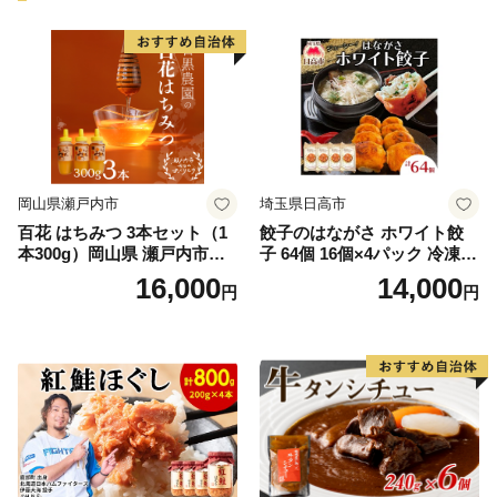
岡山県瀬戸内市
埼玉県日高市
百花 はちみつ 3本セット（1
餃子のはながさ ホワイト餃
本300g）岡山県 瀬戸内市産
子 64個 16個×4パック 冷凍
石黒農園 ヨーグルト パン 砂
中華 点心 B級グルメ ご当地
16,000
14,000
円
円
糖の代わり 香り高い いい香
野菜 おつまみ おかず 簡単調
り 季節の花の蜜 トンガリ容
理 時短 リピート 保存 豚肉
器入り
特製 ポーク 大きめ ジューシ
ー ギフト お取り寄せ 日高市