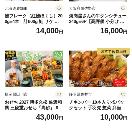
北海道鹿部町
大阪府泉佐野市
鮭フレーク（紅鮭ほぐし）20
焼肉屋さんの牛タンシチュー
0g×4本 計800g 鮭 サケ 鮭
240g×6P【高評価 小分け 惣
ほぐし サケフレーク シャケ
菜 牛たん 一人暮らし 冷凍】
14,000
16,000
円
円
フレーク 鮭フレーク
福岡県田川市
静岡県袋井市
おせち 2027 博多久松 厳選和
チキンバー 10本入り×5パッ
風 三段重おせち『高砂』 6.5
クセット 手羽先 惣菜 弁当 お
寸 3段重 2～3人前 おせち料
かず お酒 おつまみ ギフト キ
43,000
10,000
円
円
理 重箱 お正月 冷凍おせち 縁
ャンプ アウトドア キャンプ
起物 祝箸付 福岡 お節 オセチ
飯 保存食 非常食 鶏肉 肉 お
oseti osechi お祝い 迎春おせ
肉 鶏 人気 厳選 静岡県袋井市