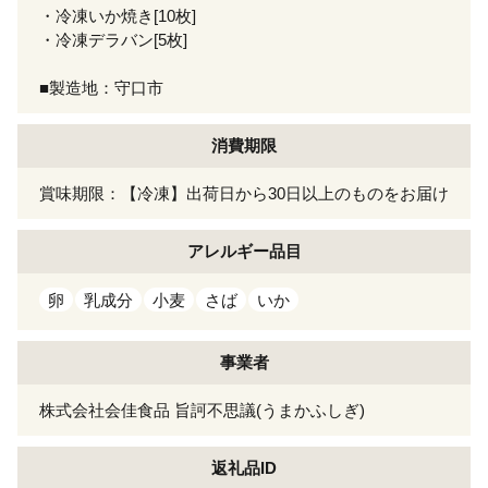
・冷凍いか焼き[10枚]
・冷凍デラバン[5枚]
■製造地：守口市
消費期限
賞味期限：【冷凍】出荷日から30日以上のものをお届け
アレルギー
品目
卵
乳成分
小麦
さば
いか
事業者
株式会社会佳食品 旨訶不思議(うまかふしぎ)
返礼品ID