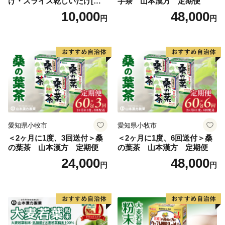
け・スライス乾しいたけ[極
芋茶 山本漢方 定期便
上 肉厚 乾しいたけ 乾シイタ
10,000
48,000
円
円
ケ 乾椎茸 干ししいたけ 干し
椎茸 スライス 安心 安全 国産
採れたて 新鮮 きのこ 野菜]
愛知県小牧市
愛知県小牧市
＜2ヶ月に1度、3回送付＞桑
＜2ヶ月に1度、6回送付＞桑
の葉茶 山本漢方 定期便
の葉茶 山本漢方 定期便
24,000
48,000
円
円