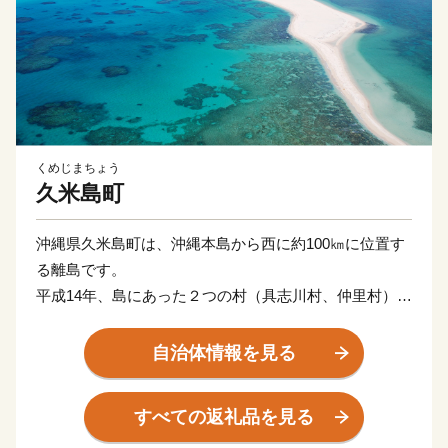
くめじまちょう
久米島町
沖縄県久米島町は、沖縄本島から西に約100㎞に位置す
る離島です。
平成14年、島にあった２つの村（具志川村、仲里村）が
合併して誕生しました。
島の随所に優れた景勝地を擁するとともに、歴史的、文
自治体情報を見る
化的遺産や風土的景観にも恵まれ、島全体が県の自然公
園に指定されています。
すべての返礼品を見る
東洋一美しいと言われる砂洲「はての浜」は多くの観光