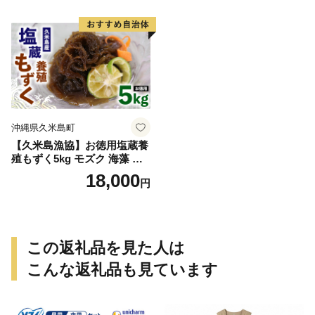
ウム 食物繊維 美容 健康 美肌
抜群 プリプリ 甘み 旨味 ギフ
効果 便秘解消 疲労回復 スム
ト グルメ お祝い 贈答品 贈り
ージー サラダ ヨーグルト ゼ
物 お歳暮 お中元
リー 南国 沖縄 久米島
沖縄県久米島町
【久米島漁協】お徳用塩蔵養
殖もずく5kg モズク 海藻 も
ずく酢 味噌汁 スープ 天ぷら
18,000
円
ざるもずく 釜揚げもずく 食
物繊維 フコイダン ビタミン
ミネラル アミノ酸 料理 アレ
ンジ レシピ 太もずく 食べ応
え 沖縄 収穫
この返礼品を見た人は
こんな返礼品も見ています