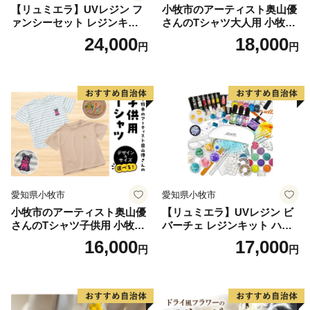
【リュミエラ】UVレジン フ
小牧市のアーティスト奥山優
ァンシーセット レジンキッ
さんのTシャツ大人用 小牧市
ト ハンドメイド レジンクラ
制70周年記念
24,000
18,000
円
円
フト アクセサリーキット 手
作り セット レジン LEDライ
ト
愛知県小牧市
愛知県小牧市
小牧市のアーティスト奥山優
【リュミエラ】UVレジン ビ
さんのTシャツ子供用 小牧市
バーチェ レジンキット ハン
制70周年記念
ドメイド レジンクラフト ア
16,000
17,000
円
円
クセサリーキット 手作り セ
ット レジン LEDライト