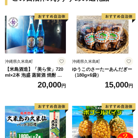
沖縄県久米島町
沖縄県久米島町
【米島酒造】「美ら蛍」720
ゆうこのさーたーあんだぎー
ml×2本 泡盛 蒸留酒 焼酎 ア
（180g×6袋）
ルコール 酒 酵母 発酵 米 黒
20,000
15,000
円
円
麹 米麹 もろみ 熟成 蒸留 ブ
レンド 酒造 手造り 小規模生
産 琉球 沖縄 久米島