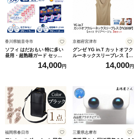
香川県観音寺市
京都府宮津市
ソフィ はだおもい 特に多い
グンゼ YG in.T カットオフク
昼用・超熟睡ガード セット
ルーネックスリーブレス【Y
羽付き ナプキン 生理用品 サ
V2618P】Lサイズ クリアベ
14,000
14,000
円
円
ニタリー ユニ・チャーム
ージュ3枚セット [№5716-04
32]
福岡県春日市
三重県志摩市