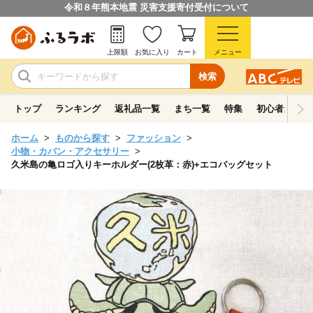
令和８年熊本地震 災害支援寄付受付について
上限額
お気に入り
カート
メニュー
検索
トップ
ランキング
返礼品一覧
まち一覧
特集
初心者ガイド
ホーム
ものから探す
ファッション
小物・カバン・アクセサリー
久米島の亀ロゴ入りキーホルダー(2枚革：赤)+エコバッグセット