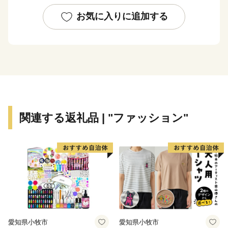
客が訪れ、シュノーケルやダイビングなどを楽しんでい
ます。
お気に入りに追加する
また、「紬」は久米島が発祥の地と言われ、国の重要無
形文化財に指定されています。エイサーや沖縄角力な
ど、伝統行事も活発に行われ自然と文化が数多く残る
『球美の島』です。
関連する返礼品 | "ファッション"
愛知県小牧市
愛知県小牧市