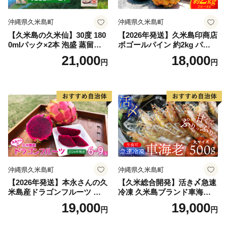
沖縄県久米島町
沖縄県久米島町
【久米島の久米仙】30度 180
【2026年発送】久米島印商店
0mlパック×2本 泡盛 蒸留酒
ボゴールパイン 約2kg パイナ
焼酎 アルコール 酒 酵母 発酵
ップル パイン スナック フル
21,000
18,000
円
円
米 黒麹 米麹 熟成 古酒 伝統
ーツ ジューシー ボゴール 久
定番 紙パック SDGs 家飲み
米島 沖縄 台湾 濃厚な甘味 酸
琉球 沖縄 銘柄
味が強い 果汁 完熟 果肉が柔
らかい 糖度 ちぎって食べる
甘い香り 小ぶり お土産 旬
沖縄県久米島町
沖縄県久米島町
【2026年発送】本永さんの久
【久米総合開発】活き〆急速
米島産ドラゴンフルーツ 赤6
冷凍 久米島ブランド車海老
～9玉（2.3kg以上） ドラゴ
大サイズ 500g 海の幸 海鮮
19,000
19,000
円
円
ンフルーツ 果物 果実 フルー
車えび クルマエビ くるまえ
ツ サボテン ビタミンC カリ
び 高級 食材 生食 刺身 鮮度