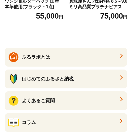
ワンショルダーバック 国産
真珠屋さん 冠婚葬祭 8.5～9.0
本革使用(ブラック・1点) 鞄
ミリ高品質プラチナピアス P
バック バッグ カバン レザー
t900 志摩産アコヤ真珠 ブラ
55,000
75,000
円
円
国産 日本製 牛革 黒 革 革製
ックパール 黒真珠
品 手作り 男性 女性 レディー
ス メンズ【ksg1307-bk】【Z
enis】
ふるラボとは
はじめてのふるさと納税
よくあるご質問
コラム