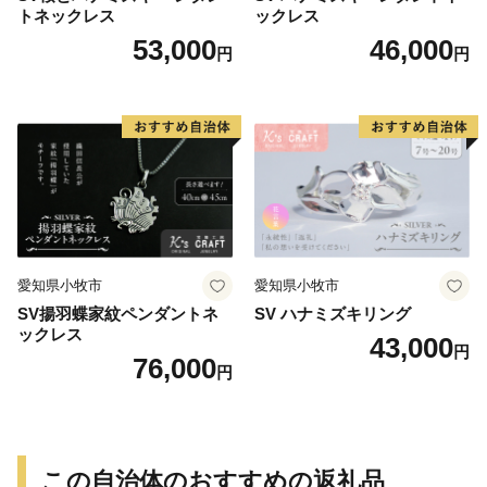
トネックレス
ックレス
53,000
46,000
円
円
愛知県小牧市
愛知県小牧市
SV揚羽蝶家紋ペンダントネ
SV ハナミズキリング
ックレス
43,000
円
76,000
円
この自治体のおすすめの返礼品