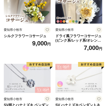
愛知県小牧市
愛知県小牧市
シルクフラワーコサージュ
ドライ風フラワーコサージュ
(ピンク系/レッド系/オレンジ
9,000
円
系/ホワイト系/イエロー系/グ
7,000
円
リーン系/ブルー系）
愛知県小牧市
愛知県小牧市
SV桜とハナミズキ ペンダン
SV ハナミズキペンダントネ