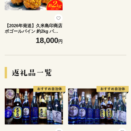
【2026年発送】久米島印商店
ボゴールパイン 約2kg パイナ
ップル パイン スナック フル
18,000
円
ーツ ジューシー ボゴール 久
米島 沖縄 台湾 濃厚な甘味 酸
味が強い 果汁 完熟 果肉が柔
らかい 糖度 ちぎって食べる
甘い香り 小ぶり お土産 旬