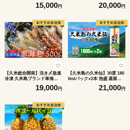
ルコール 酒 酵母 発酵 米 黒
15,000
20,000
円
円
麹 米麹 もろみ 熟成 蒸留 ブ
レンド 酒造 手造り 小規模生
産 琉球 沖縄 久米島
【久米総合開発】活き〆急速
【久米島の久米仙】30度 180
冷凍 久米島ブランド車海老
0mlパック×2本 泡盛 蒸留酒
大サイズ 500g 海の幸 海鮮
焼酎 アルコール 酒 酵母 発酵
19,000
21,000
円
円
車えび クルマエビ くるまえ
米 黒麹 米麹 熟成 古酒 伝統
び 高級 食材 生食 刺身 鮮度
定番 紙パック SDGs 家飲み
抜群 プリプリ 甘み 旨味 ギフ
琉球 沖縄 銘柄
ト グルメ お祝い 贈答品 贈り
物 お歳暮 お中元