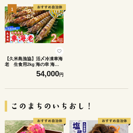
1
【久米島漁協】活〆冷凍車海
老 生食用2kg 海の幸 海鮮
車えび クルマエビ 高級食材
54,000
円
生食 刺身 鮮度抜群 プリプリ
甘み 旨味 塩焼き 天ぷら 素揚
げ BBQ シーフード 贈答 贈
り物 お歳暮 お中元