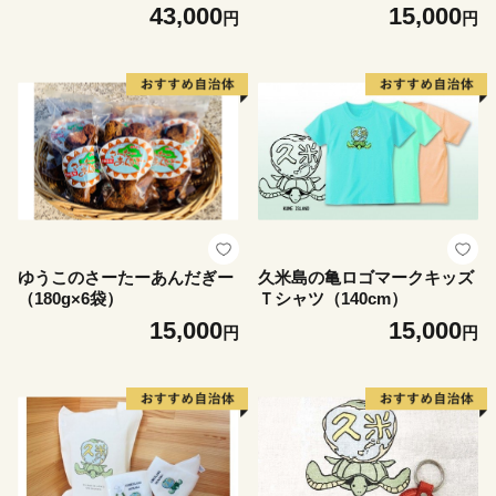
各3本
43,000
15,000
円
円
ゆうこのさーたーあんだぎー
久米島の亀ロゴマークキッズ
（180g×6袋）
Ｔシャツ（140cm）
15,000
15,000
円
円