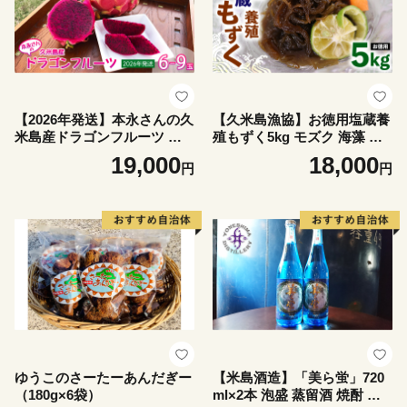
【2026年発送】本永さんの久
【久米島漁協】お徳用塩蔵養
米島産ドラゴンフルーツ 赤6
殖もずく5kg モズク 海藻 も
～9玉（2.3kg以上） ドラゴ
ずく酢 味噌汁 スープ 天ぷら
19,000
18,000
円
円
ンフルーツ 果物 果実 フルー
ざるもずく 釜揚げもずく 食
ツ サボテン ビタミンC カリ
物繊維 フコイダン ビタミン
ウム 食物繊維 美容 健康 美肌
ミネラル アミノ酸 料理 アレ
効果 便秘解消 疲労回復 スム
ンジ レシピ 太もずく 食べ応
ージー サラダ ヨーグルト ゼ
え 沖縄 収穫
リー 南国 沖縄 久米島
ゆうこのさーたーあんだぎー
【米島酒造】「美ら蛍」720
（180g×6袋）
ml×2本 泡盛 蒸留酒 焼酎 ア