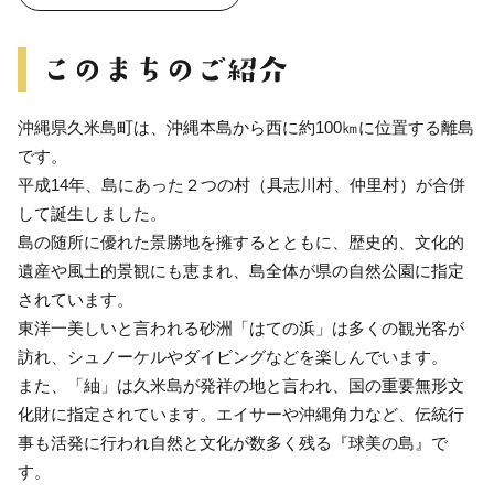
沖縄県久米島町は、沖縄本島から西に約100㎞に位置する離島
です。
平成14年、島にあった２つの村（具志川村、仲里村）が合併
して誕生しました。
島の随所に優れた景勝地を擁するとともに、歴史的、文化的
遺産や風土的景観にも恵まれ、島全体が県の自然公園に指定
されています。
東洋一美しいと言われる砂洲「はての浜」は多くの観光客が
訪れ、シュノーケルやダイビングなどを楽しんでいます。
また、「紬」は久米島が発祥の地と言われ、国の重要無形文
化財に指定されています。エイサーや沖縄角力など、伝統行
事も活発に行われ自然と文化が数多く残る『球美の島』で
す。