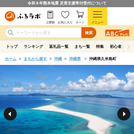
令和８年熊本地震 災害支援寄付受付について
上限額
お気に入り
カート
メニュー
検索
トップ
ランキング
返礼品一覧
まち一覧
特集
初心者ガイド
ホーム
まちから探す
沖縄
沖縄県
沖縄県久米島町