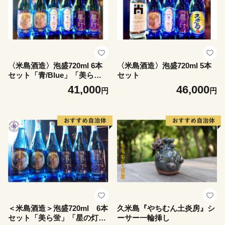
〈米島酒造〉泡盛720ml 6本
〈米島酒造〉泡盛720ml 5本
セット「青/Blue」「美ら
セット
蛍」「星の灯」各2本
41,000
46,000
円
円
＜米島酒造＞泡盛720ml 6本
久米島『やちむん土炎房』シ
セット「美ら蛍」「星の灯」
ーサー一輪挿し