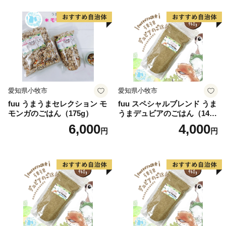
山梨県韮崎市 ふるさと納税サポートセンター：業務
委託先 結デザイン有限会社
TEL：050-3142-9277
Mail：nirasaki@yuidesign.jp
受付時間 9:00～17:00
※土曜日・日曜日・祝日・夏季休業（8/13～
愛知県小牧市
愛知県小牧市
8/15）・年末年始 の
fuu うまうまセレクション モ
fuu スペシャルブレンド うま
お問い合わせにはお応え出来ません。
モンガのごはん（175g）
うまデュビアのごはん（140
********************************************************************
g）
6,000
4,000
円
円