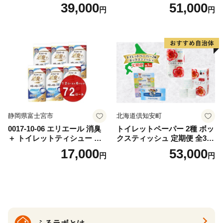
替（43枚×3P）×24袋 日用品
ットペーパー ダブル 45ｍ 計
39,000
51,000
円
円
おもちゃ 拭き取り 手拭き 外
72ロール 全18種 花柄 プリン
出時 お出かけ時 食事前 緑茶
ト ハーブ 香り付き 日本製 ま
カテキン配合
とめ買い 防災 常備品 ペーパ
ー 消耗品 備蓄 送料無料 北海
道 倶知安町 日用品
静岡県富士宮市
北海道倶知安町
0017-10-06 エリエール 消臭
トイレットペーパー 2種 ボッ
＋ トイレットティシュー し
クスティッシュ 定期便 全3
っかり香るフレッシュクリア
回 日本製 まとめ買い 防災
17,000
53,000
円
円
の香り ダブル 12ロール×6パ
常備品 日用雑貨 消耗品 生活
ック 72ロール 25m トイレ
必需品 大容量 備蓄 リサイク
ットペーパー パルプ100％ 消
ル ティッシュ ペーパー まと
臭 防臭 日用品 消耗品 備蓄
め買い 雑貨 倶知安町