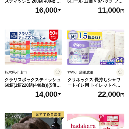
スティッシュ 200組 400枚 60
6ロール 12個 × 8パック ブラ
箱 日本製 まとめ買い ティッ
ンカ 再生紙 100％ 芯あり 日
16,000
11,000
円
円
シュ リサイクル 長持 防災 常
用品 消耗品 無香料 生活用品
備品 日用雑貨 消耗品 生活必
備蓄 秋田県 能代市 送料無料
需品 備蓄 ペーパー 紙 北海道
《能代製紙》
倶知安町 日用品
栃木県小山市
神奈川県開成町
クラリスボックスティッシュ
クリネックス 長持ちシャワ
60箱(1箱220組(440枚))(5個入
ートイレ用 トイレットペー
り×12セット)【1256759】
パー（ダブル）64ロール(8ロ
14,000
22,000
円
円
ール×8パック) 開成町 トイレ
ットペーパーダブル 日用品
国産 新生活 ダブル SDGs 備
蓄 防災 エコ 消耗品 生活雑貨
生活用品 無香料 トイレット
ペーパー ダブル といれっと
ぺーぱー トイレ クレシア ト