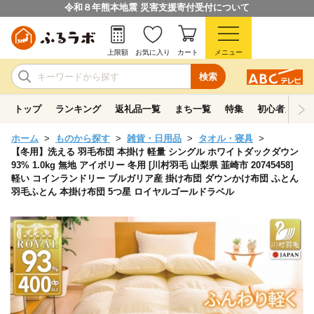
令和８年熊本地震 災害支援寄付受付について
上限額
お気に入り
カート
メニュー
検索
トップ
ランキング
返礼品一覧
まち一覧
特集
初心者ガイド
ホーム
ものから探す
雑貨・日用品
タオル・寝具
【冬用】洗える 羽毛布団 本掛け 軽量 シングル ホワイトダックダウン
93% 1.0kg 無地 アイボリー 冬用 [川村羽毛 山梨県 韮崎市 20745458]
軽い コインランドリー ブルガリア産 掛け布団 ダウンかけ布団 ふとん
羽毛ふとん 本掛け布団 5つ星 ロイヤルゴールドラベル