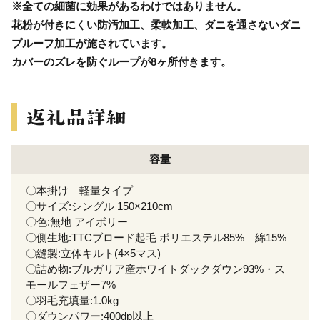
※全ての細菌に効果があるわけではありません。
花粉が付きにくい防汚加工、柔軟加工、ダニを通さないダニ
プルーフ加工が施されています。
カバーのズレを防ぐループが8ヶ所付きます。
容量
〇本掛け 軽量タイプ
〇サイズ:シングル 150×210cm
〇色:無地 アイボリー
〇側生地:TTCブロード起毛 ポリエステル85% 綿15%
〇縫製:立体キルト(4×5マス)
〇詰め物:ブルガリア産ホワイトダックダウン93%・ス
モールフェザー7%
〇羽毛充填量:1.0kg
〇ダウンパワー:400dp以上