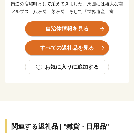
街道の宿場町として栄えてきました。周囲には雄大な南
アルプス、八ヶ岳、茅ヶ岳、そして「世界遺産 富士
山」といった日本の名峰がそびえたち、韮崎市が他に誇
る大自然の大パノラマが360度に展開します。
自治体情報を見る
武田氏が氏神として崇拝した武田八幡宮や、勝頼が自
ら火を放った悲運の城・新府城など、武田家ゆかりの史
すべての返礼品を見る
跡が市内のいたるところに点在する“甲斐武田家”発祥の
地でもあります。
私たちの生命の源である自然と、先人たちが築き、保
お気に入りに追加する
存・継承されてきた伝統と歴史、人々の営みが紡ぐ生活
文化とが調和するまちが、「にらさき」です。
********************************************************************
お申し込みは24時間受け付けております。
お問合せは、下記にお願いいたします。
関連する返礼品 | "雑貨・日用品"
＜返礼品・申込情報に関する問い合わせ＞