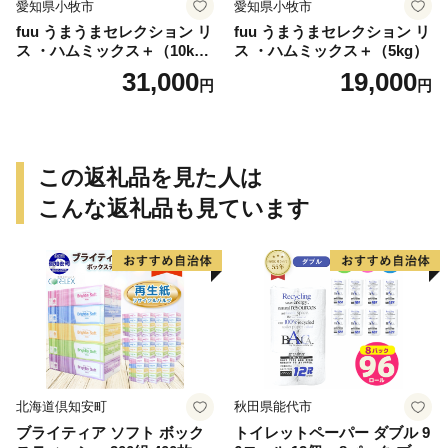
愛知県小牧市
愛知県小牧市
fuu うまうまセレクション リ
fuu うまうまセレクション リ
ス ・ハムミックス＋（10k
ス ・ハムミックス＋（5kg）
g）
31,000
19,000
円
円
この返礼品を見た人は
こんな返礼品も見ています
北海道倶知安町
秋田県能代市
ブライティア ソフト ボック
トイレットペーパー ダブル 9