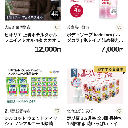
イレットペーパー [BDBH002
-1]
大阪府泉佐野市
兵庫県小野市
ヒオリエ 上質ホテルタオル
ボディソープ hadakara ( ハ
フェイスタオル 4枚 カカオ
ダカラ ) 泡タイプ 詰め替え 4
【タオル 泉州タオル 吸水 普
40ml×4袋 ボディーソープ 泡
12,000
7,000
円
円
段使い 無地 シンプル 日用品
ボディソープ 泡 日用品 消耗
ふわふわ ふかふか 家族 たお
品 バス用品 大容量 いい 匂い
る 一人暮らし】
ボディ 保湿 LION ライオン
泡石鹸 石鹸 兵庫 兵庫県 小野
市
香川県観音寺市
北海道倶知安町
シルコット ウェットティッ
定期便 2ヵ月毎 全3回 長持ち
シュ ノンアルコール除菌詰
1.5倍巻き 花いっぱい トイレ