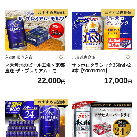
ードライ super dry 24缶 辛
口 送料無料 カメイ 本宮市
【07214-0206】
京都府長岡京市
北海道恵庭市
＜天然水のビール工場＞京都
サッポロクラシック350ml×2
直送 ザ・プレミアム・モル
4本【930010101】
ツ 350ml×24本 プレモル [149
22,000
17,000
円
円
5]