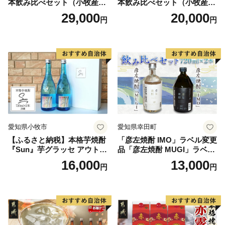
本飲み比べセット（小牧産ぶ
本飲み比べセット（小牧産ぶ
どう100％使用）
どう100％使用）
29,000
20,000
円
円
愛知県小牧市
愛知県幸田町
【ふるさと納税】本格芋焼酎
「彦左焼酎 IMO」ラベル変更
『Sun』芋グラッセ アウトド
品「彦左焼酎 MUGI」ラベル
ア ソロキャンプ ベランピン
変更品 飲み比べ セット 合計
16,000
13,000
円
円
グ 巣ごもり 就労支援
2本 720ml×各1本 25度 焼酎
お酒 麦焼酎 芋焼酎