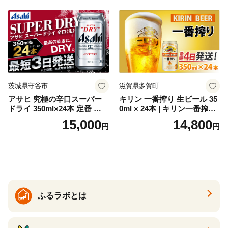
セット 詰め合わせ カクテル
ソーダ割り アルコール ロッ
ク ソーダ ジントニック 】
茨城県守谷市
滋賀県多賀町
アサヒ 究極の辛口スーパー
キリン 一番搾り 生ビール 35
ドライ 350ml×24本 定番 ビー
0ml × 24本 | キリン一番搾り
ル 缶ビール 酒 お酒 アルコー
キリンビール 一番搾り ビー
15,000
14,800
円
円
ル 辛口
ル 24缶 きりんいちばんしぼ
り キリン一番搾り びーる 1
ケース 24缶 24本 キリン一番
搾り KIRIN きりん 麒麟 キリ
ン一番搾り いちばんしぼり
キリン一番搾り 父の日 ちち
の日
ふるラボとは