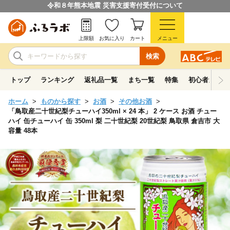
令和８年熊本地震 災害支援寄付受付について
上限額
お気に入り
カート
メニュー
検索
トップ
ランキング
返礼品一覧
まち一覧
特集
初心者ガイド
ホーム
ものから探す
お酒
その他お酒
「鳥取産二十世紀梨チューハイ350ml × 24 本」 2 ケース お酒 チュー
ハイ 缶チューハイ 缶 350ml 梨 二十世紀梨 20世紀梨 鳥取県 倉吉市 大
容量 48本