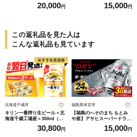
≪みやこんじょ特急便≫_AC
特急便≫_MJ-0771
20,000
15,000
円
円
-0751
この返礼品を見た人は
こんな返礼品も見ています
北海道千歳市
福島県本宮市
キリン一番搾り生ビール＜北
【福島のへそのまち もとみ
海道千歳工場産＞350ml（24
や産】アサヒスーパードライ
本） 2ケース
350ml×24本 合計8.4L 1ケー
30,800
15,000
円
円
ス アルコール度数5% 缶ビー
ル お酒 ビール アサヒ スーパ