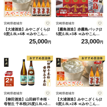
宮崎県都城市
宮崎県都城市
【大浦酒造】みやこざくら(2
【霧島酒造】赤霧島パック(2
0度)1.8L×4本 ≪みやこんじょ
5度)1.8L×3本 ≪みやこんじょ
特急便≫_AD-0771
特急便≫_23-07-K03P-1800-3
25,000
23,000
円
円
-Q
宮崎県都城市
宮崎県都城市
【柳田酒造】山田錦千本桜・
【大浦酒造】みやこざくら(2
母智丘 千本桜(25度)1.8L×2本
0度)1.8L×2本 ≪みやこんじょ