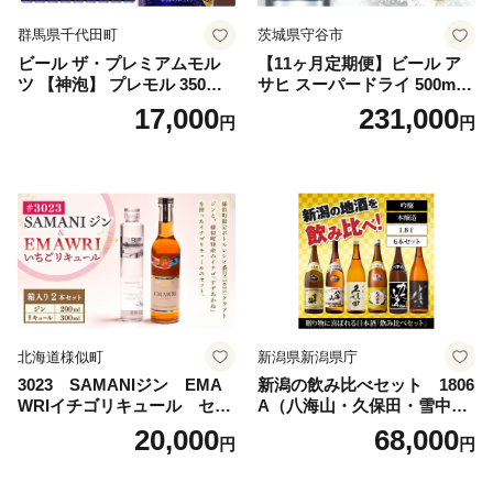
群馬県千代田町
茨城県守谷市
ビール ザ・プレミアムモル
【11ヶ月定期便】ビール ア
ツ 【神泡】 プレモル 350ml
サヒ スーパードライ 500ml 2
× 24本 サントリー〈天然水の
4本 1ケース×11ヶ月 | アサヒ
17,000
231,000
円
円
ビール工場〉群馬※沖縄・離
ビール 究極の辛口 酒 お酒 ア
島地域へのお届け不可
ルコール 生ビール Asahi ア
サヒビール スーパードライ s
uper dry 11回 缶ビール 缶 ギ
フト 内祝い 茨城県守谷市 送
料無料
北海道様似町
新潟県新潟県庁
3023 SAMANIジン EMA
新潟の飲み比べセット 1806
WRIイチゴリキュール セッ
A（八海山・久保田・雪中
ト（箱入り）【大人の味 酒
梅・越乃寒梅・かたふね・千
20,000
68,000
円
円
お酒 洋酒 スピリッツ クラフ
代の光）
トジン 国産 sake SAKE gin
GIN liqueur LIQUEUR お酒