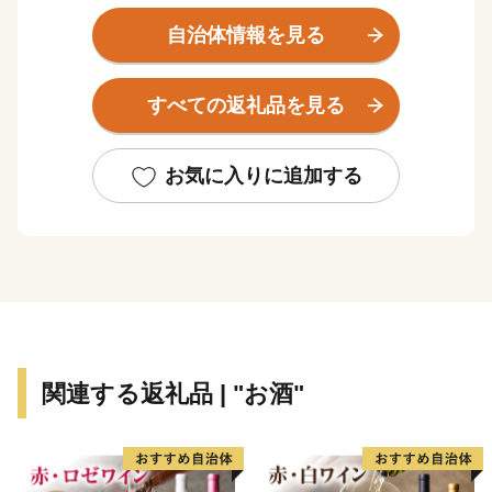
市内には、国の重要伝統的建造物群保存地区として選定
される打吹玉川地区（通称：白壁土蔵群）があり、江戸
自治体情報を見る
時代末期から昭和初期に建てられた町家や土蔵が数多く
残り、赤い石州瓦に白い漆喰壁、黒い焼き杉板の腰板
すべての返礼品を見る
は、倉吉の特徴的な美しい景観を形成しています。その
落ち着いたまちなみは、初めて訪れたのにどこか懐かし
い日本の原風景ともいえるたたずまいをみせています。
お気に入りに追加する
市の南部に位置する関金温泉は、約１３００年前に開か
れた山陰屈指の古湯として知られ、日本の名湯百選にも
選ばれています。無色透明なお湯は、その美しさから
「白金（しろがね）の湯」とも呼ばれており、古くから
旅人や湯治客に親しまれています。
関連する返礼品 | "お酒"
名峰大山の麓に位置する倉吉市は、県内有数の農業どこ
ろとしても知られています。肥沃な土壌で生産者の高い
技術と熱意で作られる米や野菜、二十世紀梨、スイカ、
メロン、ワサビなどは質・量とも西日本有数の産地で