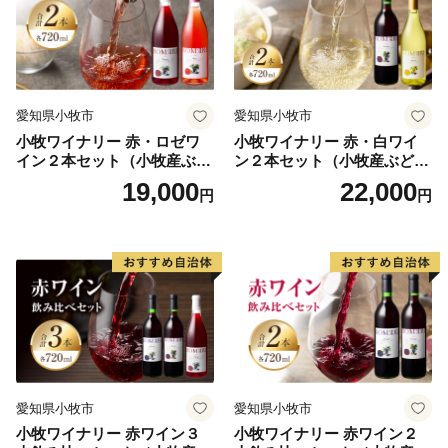
す。
また、『肉質日本一』にも輝いた鳥取和牛は、澄んだ空
気と清らかな伏流水などの恵まれた自然環境で育った牛
で、旨味成分の「オレイン酸」を豊富に含み、赤身と脂
愛知県小牧市
愛知県小牧市
のバランスが絶妙です。
小牧ワイナリー 赤・ロゼワ
小牧ワイナリー 赤・白ワイ
イン２本セット（小牧産ぶど
ン２本セット（小牧産ぶどう
倉吉市のふるさと納税では、これら農畜産物はもちろ
う100％使用）
100％使用）
19,000
22,000
円
円
ん、市内事業者のこだわりの逸品など豊富な返礼品を揃
えています。
「くらしよし」のまちづくりへ、皆さまからの応援をお
待ちしております。
愛知県小牧市
愛知県小牧市
小牧ワイナリー 赤ワイン３
小牧ワイナリー 赤ワイン２