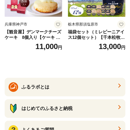
兵庫県神戸市
栃木県那須塩原市
【観音屋】デンマークチーズ
福袋セット（ミレピーニアイ
ケーキ 8個入り【ケーキ チ
ス12個セット）【千本松牧
ーズケーキ 人気スイーツ お
場】 ns025-014-12 【デザー
11,000
13,000
円
円
すすめスイーツ 神戸スイー
ト 詰め合わせ ギフト】
ツ 新感覚チーズケーキ おす
すめケーキ 兵庫県 神戸市 D0
910-17】
ふるラボとは
はじめてのふるさと納税
よくあるご質問