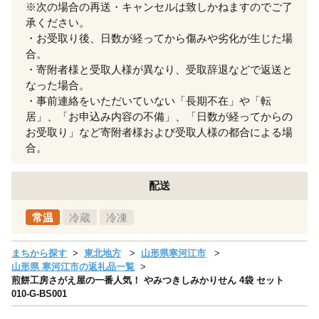
※次の場合の再送・キャンセルは致しかねますのでご了
承ください。
・お受取り後、日数が経ってから傷みや劣化が生じた場
合。
・寄附者様と受取人様が異なり、受取辞退などで返送と
なった場合。
・事前連絡をいただいていない「長期不在」や「転
居」、「お申込み内容の不備」、「日数が経ってからの
お受取り」など寄附者様および受取人様の都合による場
合。
配送
常温
冷蔵
冷凍
まちから探す
東北地方
山形県寒河江市
山形県 寒河江市の返礼品一覧
煎餅工房さがえ屋の一番人気！ やみつきしみかりせん 4袋 セット
010-G-BS001