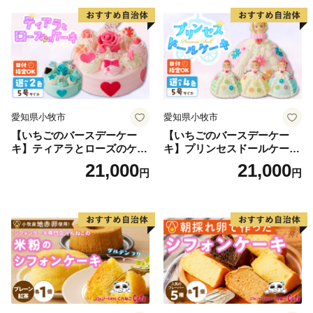
デコレーションケーキ ホー
ルケーキ
愛知県小牧市
愛知県小牧市
【いちごのバースデーケー
【いちごのバースデーケー
キ】ティアラとローズのケー
キ】プリンセスドールケーキ
キ スイーツ デザート 洋菓
日時指定可 スイーツ デザー
21,000
21,000
円
円
子 お取り寄せ 愛知県 小牧市
ト 洋菓子 お取り寄せ 愛知県
送料無料 誕生日 クリスマス
小牧市 送料無料 誕生日 クリ
お祝い ばら 花 フラワー デコ
スマス お祝い キャラクター
レーション ホールケーキ 日
デコレーションケーキ ホー
時指定可
ルケーキ 人形 かわいい こど
も