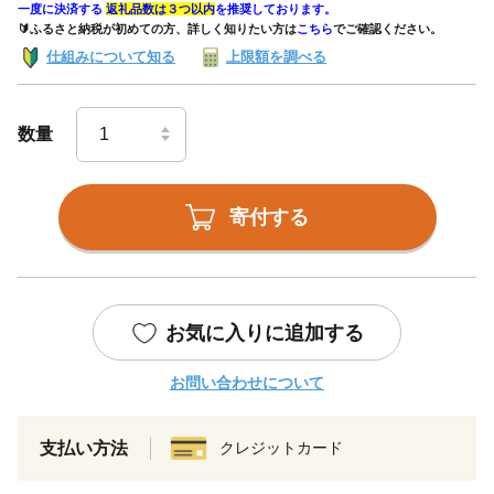
一度に決済する
返礼品数は３つ以内
を推奨しております。
🔰ふるさと納税が初めての方、詳しく知りたい方は
こちら
でご確認ください。
仕組みについて知る
上限額を調べる
数量
寄付する
お気に入りに追加する
お問い合わせについて
支払い方法
クレジットカード