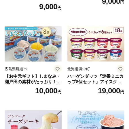
9,000
円
9,000
円
広島県尾道市
北海道浜中町
【お中元ギフト】しまなみ・
ハーゲンダッツ『定番ミニカ
瀬戸田の素材がたっぷり！ジ
ップ8個セット』アイスクリ
ェラート8個
ーム アイス スイーツ デザー
10,000
19,000
円
円
ト_H0016-104