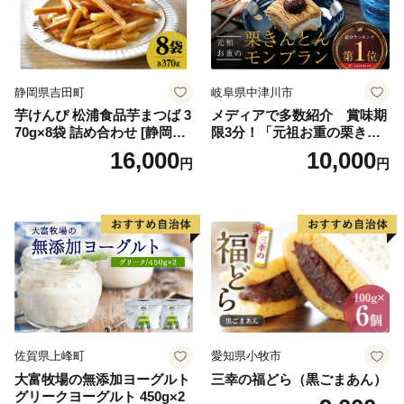
バニラ＆クッキー ウベ 沖縄
紅イモ 塩ちんすこう 沖縄シ
ークヮーサー 沖縄黒糖 琉球
ロイヤルミルクティ 沖縄パ
イン
静岡県吉田町
岐阜県中津川市
芋けんぴ 松浦食品芋まつば 3
メディアで多数紹介 賞味期
70g×8袋 詰め合わせ [静岡伊
限3分！「元祖お重の栗きん
勢丹(松浦食品) 静岡県 吉田町
とんモンブラン」 【未来の
16,000
10,000
円
円
22424274] 芋ケンピ セット
ご褒美】スイーツ 栗 モンブ
小袋 個包装 小分け
ラン くりきんとん デザート
ご褒美 お取り寄せ くり お菓
子 菓子 F4N-2298
佐賀県上峰町
愛知県小牧市
大富牧場の無添加ヨーグルト
三幸の福どら（黒ごまあん）
グリークヨーグルト 450g×2