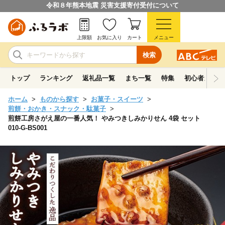
令和８年熊本地震 災害支援寄付受付について
上限額
お気に入り
カート
メニュー
検索
トップ
ランキング
返礼品一覧
まち一覧
特集
初心者ガイド
ホーム
ものから探す
お菓子・スイーツ
煎餅・おかき・スナック・駄菓子
煎餅工房さがえ屋の一番人気！ やみつきしみかりせん 4袋 セット
010-G-BS001