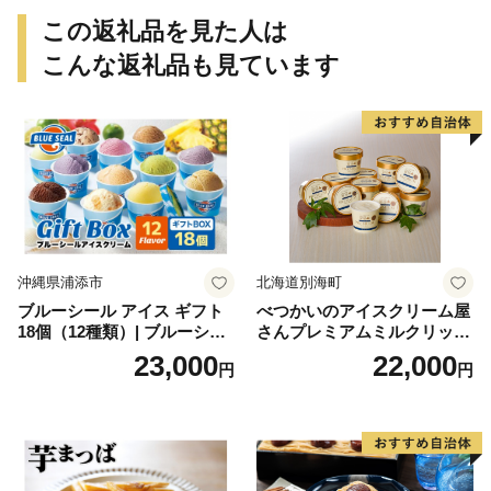
この返礼品を見た人は
こんな返礼品も見ています
沖縄県浦添市
北海道別海町
ブルーシール アイス ギフト
べつかいのアイスクリーム屋
18個（12種類）| ブルーシー
さんプレミアムミルクリッチ
ルアイス ブルーシールアイ
12個（AP-01）（ 北海道アイ
23,000
22,000
円
円
スクリーム 着日指定可能 送
ス 北海道産アイス アイス ア
料無料 ジェラート 沖縄県 バ
イススイーツ アイスクリー
ースデー 贈り物 プレゼント
ム 北海道産アイスクリーム
誕生日 カップ 詰め合わせ バ
道産アイス 道産アイスクリ
ラエティ | バニラ チョコレー
ーム ギフト 詰合せ 詰め合わ
ト ストロベリー ピスタチオ
せ ふるさと納税 ）