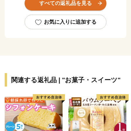
すべての返礼品を見る
ンス、りんごなどの果物はもちろん、そばや地酒の蔵元
も多くあり、ブランド米「つや姫」や「はえぬき」の米
どころとしても知られています。
お気に入りに追加する
寒河江市は子育て世代への支援として「給食費無料化の
推進」や「ロタウィルスなどの任意予防接種への助成」
などを行い、子育てしやすいまちづくりを推進していま
す。
山形県寒河江市は、約300か所以上もの観光さくらんぼ
関連する返礼品 | "お菓子・スイーツ"
狩り園がある、園地数「日本一」さくらんぼの里です。
昭和39年に日本で一番最初に開催されて以来、毎年多く
の観光客で賑わう「さくらんぼ祭り」をはじめ、平成28
年には「全国さくらんぼの種吹きとばし大会」が世界記
録に認定されるなど、さくらんぼの妖精「チェリン」を
市のイメージキャラクターに起用し「日本一さくらんぼ