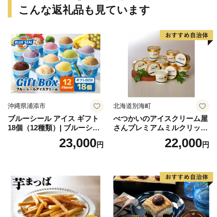
こんな返礼品も見ています
沖縄県浦添市
北海道別海町
ブルーシール アイス ギフト
べつかいのアイスクリーム屋
18個（12種類）| ブルーシー
さんプレミアムミルクリッチ
ルアイス ブルーシールアイ
12個（AP-01）（ 北海道アイ
23,000
22,000
円
円
スクリーム 着日指定可能 送
ス 北海道産アイス アイス ア
料無料 ジェラート 沖縄県 バ
イススイーツ アイスクリー
ースデー 贈り物 プレゼント
ム 北海道産アイスクリーム
誕生日 カップ 詰め合わせ バ
道産アイス 道産アイスクリ
ラエティ | バニラ チョコレー
ーム ギフト 詰合せ 詰め合わ
ト ストロベリー ピスタチオ
せ ふるさと納税 ）
バニラ＆クッキー ウベ 沖縄
紅イモ 塩ちんすこう 沖縄シ