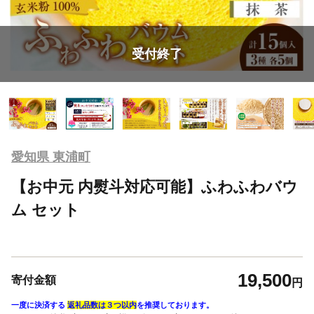
受付終了
愛知県 東浦町
【お中元 内熨斗対応可能】ふわふわバウ
ム セット
19,500
寄付金額
円
一度に決済する
返礼品数は３つ以内
を推奨しております。