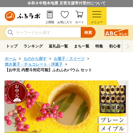
令和８年熊本地震 災害支援寄付受付について
上限額
お気に入り
カート
メニュー
検索
トップ
ランキング
返礼品一覧
まち一覧
特集
初心者ガイド
ホーム
ものから探す
お菓子・スイーツ
焼き菓子・チョコレート・洋菓子
【お中元 内熨斗対応可能】ふわふわバウム セット