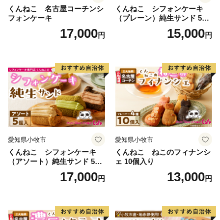
ます。
くんねこ 名古屋コーチンシ
くんねこ シフォンケーキ
フォンケーキ
（プレーン）純生サンド 5個
《ワンストップ特例申請書送付先》
入
17,000
15,000
円
円
〒444-1333
愛知県高浜市沢渡町一丁目3番28
東浦町ふるさと納税ワンストップ受付センター 宛
≪お問い合わせ先≫
東浦町ふるさと納税サポート室 〒444-1333
愛知県高浜市沢渡町一丁目3番28
TEL：050-3114-2836
愛知県小牧市
愛知県小牧市
MAIL：support@higashiura.furusato-lg.jp
くんねこ シフォンケーキ
くんねこ ねこのフィナンシ
（アソート）純生サンド 5個
ェ 10個入り
入
17,000
13,000
円
円