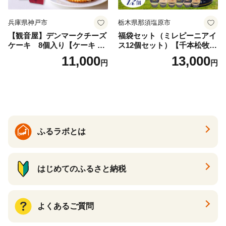
兵庫県神戸市
栃木県那須塩原市
【観音屋】デンマークチーズ
福袋セット（ミレピーニアイ
ケーキ 8個入り【ケーキ チ
ス12個セット）【千本松牧
ーズケーキ 人気スイーツ お
場】 ns025-014-12 【デザー
11,000
13,000
円
円
すすめスイーツ 神戸スイー
ト 詰め合わせ ギフト】
ツ 新感覚チーズケーキ おす
すめケーキ 兵庫県 神戸市 D0
910-17】
ふるラボとは
はじめてのふるさと納税
よくあるご質問