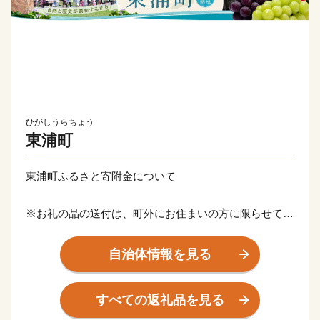
ひがしうらちょう
東浦町
東浦町ふるさと寄附金について
※お礼の品の送付は、町外にお住まいの方に限らせてい
ただきます。
※寄附につきましては、年度内の回数制限は現在設けて
自治体情報を見る
おりません。
※お礼の品のお届けには1～2ヶ月程度かかることがあり
すべての返礼品を見る
ます。