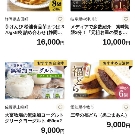
ークヮーサー 沖縄黒糖 琉球
ロイヤルミルクティ 沖縄パ
イン
静岡県吉田町
岐阜県中津川市
芋けんぴ 松浦食品芋まつば 3
メディアで多数紹介 賞味期
70g×8袋 詰め合わせ [静岡伊
限3分！「元祖お重の栗きん
勢丹(松浦食品) 静岡県 吉田町
とんモンブラン」 【未来の
16,000
10,000
円
円
22424274] 芋ケンピ セット
ご褒美】スイーツ 栗 モンブ
小袋 個包装 小分け
ラン くりきんとん デザート
ご褒美 お取り寄せ くり お菓
子 菓子 F4N-2298
佐賀県上峰町
愛知県小牧市
大富牧場の無添加ヨーグルト
三幸の福どら（黒ごまあん）
グリークヨーグルト 450g×2
9,000
円
9,000
円