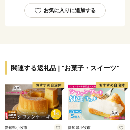
※1回の寄附につき、お礼の品は最大7品までお選びいた
だけます。
お気に入りに追加する
※お礼の品の写真はイメージです。
【寄附証明書の送付時期について】
寄附証明書は返礼品と別でお送りいたします。
入金確認後、注文内容確認画面の【注文者情報】に記載
の住所に2週間以内に発送いたします。
住民票住所が返礼品の送付先と異なる場合は必ず備考欄
関連する返礼品 | "お菓子・スイーツ"
に住民票住所をご記入ください。
※繁忙期についてはお時間をいただく場合がございます
のでご了承ください。
【ワンストップ特例申請書の送付時期について】
申請書を受領書と一緒にお送りしますので、
必要情報を記載の上返送してください。
※確定申告をされる方は、特例申請の提出は不要となり
愛知県小牧市
愛知県小牧市