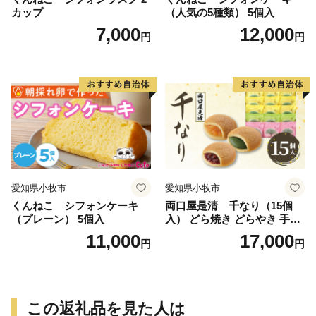
カップ
（人気の5種類） 5個入
7,000
12,000
円
円
愛知県小牧市
愛知県小牧市
くんねこ シフォンケーキ
両口屋是清 千なり（15個
（プレーン） 5個入
入） どら焼き どらやき 手土
産 お土産 土産 丹波大納言小
11,000
17,000
円
円
豆 抹茶 林檎 りんご 慶事 お
祝い 法事 法要 詰め合わせ お
取り寄せ 瓢箪 豊臣秀吉 焼印
個包装 贈り物 老舗 お茶菓子
この返礼品を見た人は