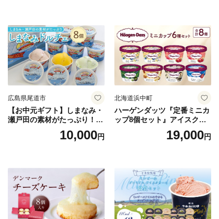
広島県尾道市
北海道浜中町
【お中元ギフト】しまなみ・
ハーゲンダッツ『定番ミニカ
瀬戸田の素材がたっぷり！ジ
ップ8個セット』アイスクリ
ェラート8個
ーム アイス スイーツ デザー
10,000
19,000
円
円
ト_H0016-104