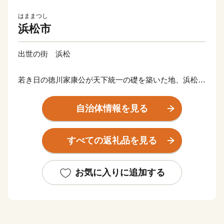
はままつし
浜松市
出世の街 浜松
若き日の徳川家康公が天下統一の礎を築いた地、浜松。
その後も水野忠邦など歴代城主の多くが幕府の要職への
出世しました。
自治体情報を見る
近代では、世界的な研究者や技術者、音楽家や芸術家を
輩出したほか、世界に名高い多くの企業が、浜松から生
すべての返礼品を見る
まれています。
浜松市は東京と大阪のほぼ中央に位置する、人口約80万
お気に入りに追加する
人の政令指定都市。北は天竜の美林、南は遠州灘、西は
浜名湖、東は天竜川と多様な自然に恵まれた土地です。
そして、旺盛なチャレンジ精神と起業意識の高い風土に