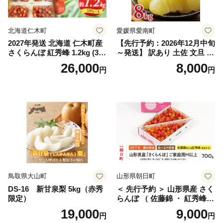
笛吹 葡萄 国産 ぶどう 人気
国産 1.2kg 先行｜
北海道仁木町
愛媛県愛南町
2027年発送 北海道 仁木町産
【先行予約：2026年12月中旬
さくらんぼ 紅秀峰 1.2kg (300
～発送】 訳あり 土佐 文旦 8k
g×4パック) Lサイズ以上 旬
g (Mサイズ以上サイズミック
26,000
8,000
円
円
桜桃 産地直送 サクランボ チ
ス) 8000円 わけあり ぶんた
ェリー フルーツ 果物 果物類
ん みかん mikan 蜜柑 ミカン
仁木町 仁木 [松山商店]
土佐文旦 家庭用 産地直送 国
産 農家直送 期間限定 特産品
サイズミックス くらもとフ
ァーム 愛南町 愛媛県
鳥取県大山町
山形県朝日町
DS-16 新甘泉梨 5kg（赤秀
＜ 先行予約 ＞ 山形県産 さく
限定）
らんぼ （ 佐藤錦 ・ 紅秀峰
） ご家庭用 M以上 700g 【20
19,000
9,000
円
円
26年6月下旬から7月上旬発