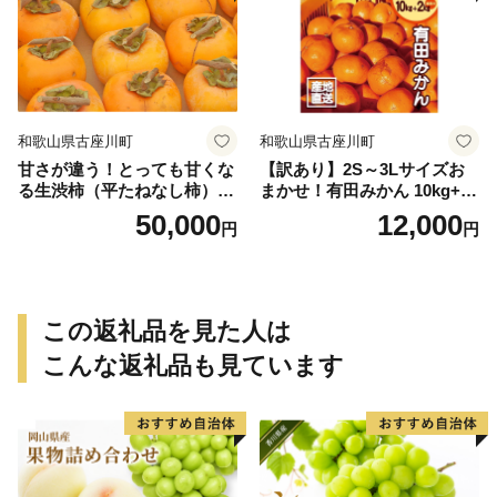
和歌山県古座川町
和歌山県古座川町
甘さが違う！とっても甘くな
【訳あり】2S～3Lサイズお
る生渋柿（平たねなし柿）吊
まかせ！有田みかん 10kg+2k
るし柿用 T字枝or吊るしクリ
g保証分 11月から12月下旬ま
50,000
12,000
円
円
ップ付約14.5～15kg 約60～
でに順次発送致します。 / 訳
90個＜2026年10月中旬～11
ありみかん 有田みかん みか
月上旬ごろ順次発送＞Ted【a
ん ミカン 蜜柑 柑橘 温州みか
rt015B】
ん 和歌山 ご家庭用
この返礼品を見た人は
こんな返礼品も見ています