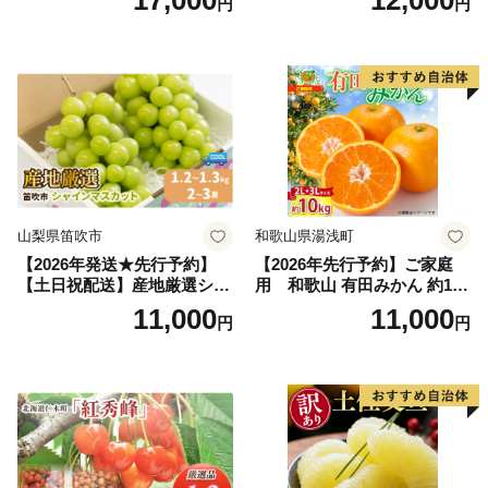
17,000
12,000
円
円
富良野 メロン めろん 果物 く
アム」 もも あかつき 秀品 約
だもの フルーツ デザート 旬
2kg 5～9玉 贈答品 ふるさと
の果物 旬のフルーツ
納税 果物 桃 フルーツ モモ
果肉 長野県産 小諸市
山梨県笛吹市
和歌山県湯浅町
【2026年発送★先行予約】
【2026年先行予約】ご家庭
【土日祝配送】産地厳選シャ
用 和歌山 有田みかん 約10k
インマスカット1.2kg～1.3kg
g (2L、3Lサイズ)【湯浅町】
11,000
11,000
円
円
（2房～3房）※沖縄・離島配
_ZJ6079
送不可※ 106-003-sku02-26y
｜シャインマスカット 発送
笛吹市 山梨県 フルーツ 果物
ぶどう 葡萄 大粒 シャインマ
スカット おすすめ シャイン
マスカット 贈答 ギフト 産地
笛吹市 シャインマスカット