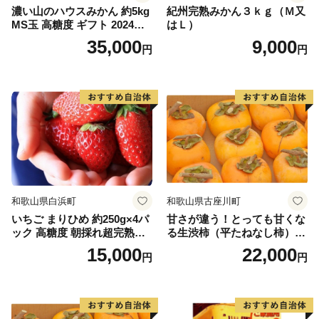
濃い山のハウスみかん 約5kg
紀州完熟みかん３ｋｇ（Ｍ又
MS玉 高糖度 ギフト 2024年7
はＬ）
月以降発送分
35,000
9,000
円
円
和歌山県白浜町
和歌山県古座川町
いちご まりひめ 約250g×4パ
甘さが違う！とっても甘くな
ック 高糖度 朝採れ超完熟ま
る生渋柿（平たねなし柿）吊
りひめ 1月以降発送分
るし柿用 T字枝or吊るしクリ
15,000
22,000
円
円
ップ付約4.5～5kg 約24～30
個＜2026年10月中旬～順次発
送＞-Ted【art016B】