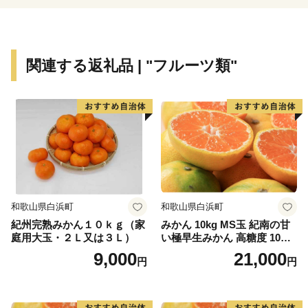
よって、オートバイ・繊維・楽器といった産業が集積す
る「ものづくりの街」でもあります。
世界トップレベルの企業を輩出し、体験できる産業観光
関連する返礼品 | "フルーツ類"
施設も年々充実しています。
さらに豊かな自然環境と都市部の調和、温暖な気候、魅
力ある食文化などにより、近年、観光地としての人気も
高まっています。
和歌山県白浜町
和歌山県白浜町
紀州完熟みかん１０ｋｇ（家
みかん 10kg MS玉 紀南の甘
庭用大玉・２Ｌ又は３Ｌ）
い極早生みかん 高糖度 10月
以降発送 マルチ被覆栽培
9,000
21,000
円
円