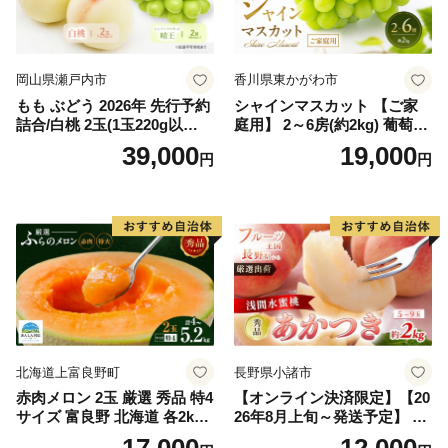
岡山県瀬戸内市
香川県東かがわ市
もも ぶどう 2026年 先行予約
シャインマスカット 【ご家
詰合/白桃 2玉(1玉220g以
庭用】 2～6房(約2kg) 葡萄 ぶ
上)・シャインマスカット 晴
どう ブドウ フルーツ 果物 く
39,000
19,000
円
円
王 2房(1房480g以上) 化粧箱
だもの 果実 旬の果物 旬のフ
入り 岡山県産 国産 フルーツ
ルーツ 香川 香川県 東かがわ
果物 ギフト
市
北海道上富良野町
長野県小諸市
赤肉メロン 2玉 厳選 秀品 特4
【オンライン決済限定】【20
サイズ 富良野 北海道 各2kg
26年8月上旬～発送予定】 先
～2.6kg 2玉 セット ファーム
行予約 「浅間水蜜桃プレミ