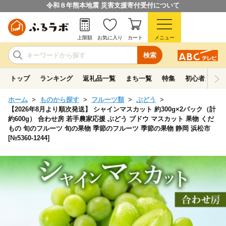
令和８年熊本地震 災害支援寄付受付について
上限額
お気に入り
カート
メニュー
検索
トップ
ランキング
返礼品一覧
まち一覧
特集
初心者ガイド
ホーム
ものから探す
フルーツ類
ぶどう
【2026年8月より順次発送】 シャインマスカット 約300g×2パック（計
約600g） 合わせ房 若手農家応援 ぶどう ブドウ マスカット 果物 くだ
もの 旬のフルーツ 旬の果物 季節のフルーツ 季節の果物 静岡 浜松市
[№5360-1244]