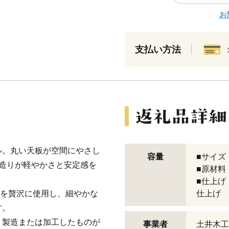
お
支払い方法
ル。丸い天板が空間にやさし
容量
■サイズ 
造りが軽やかさと安定感を
■原材料
■仕上げ
材を贅沢に使用し、細やかな
仕上げ
す。
、製造または加工したものが
事業者
土井木工