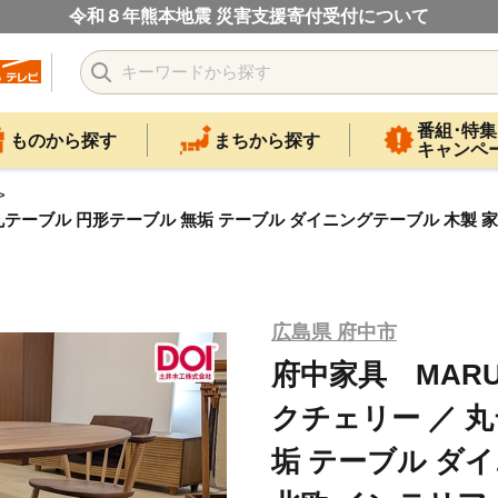
令和８年熊本地震 災害支援寄付受付について
番組･特集
ものから探す
まちから探す
キャンペ
／ 丸テーブル 円形テーブル 無垢 テーブル ダイニングテーブル 木製 
広島県 府中市
府中家具 MARU 
クチェリー ／ 
垢 テーブル ダ