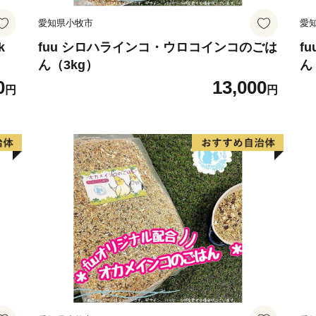
愛知県小牧市
愛
k
fuu シロハラインコ・ウロコインコのごは
f
ん（3kg）
ん
0
13,000
円
円