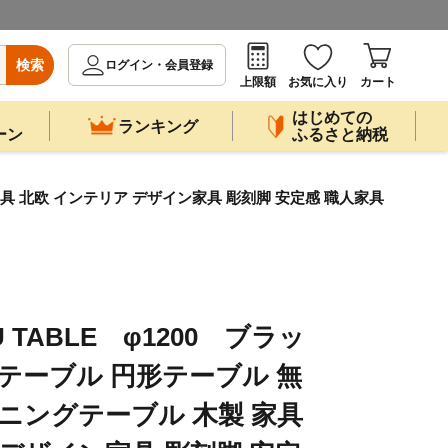
検索
ログイン・会員登録
上限額
お気に入り
カート
はじめての
ランキング
ーン
ふるさと納税
家具 北欧 インテリア デザイン家具 彫刻脚 安定感 職人家具
TABLE φ1200 ブラッ
丸テーブル 円形テーブル 無
イニングテーブル 木製 家具