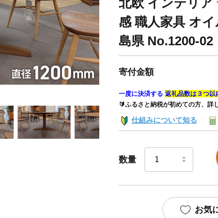
北欧 インテリア
感 職人家具 オイ
島県 No.1200-02
寄付金額
一度に決済する
返礼品数は３つ以
🔰ふるさと納税が初めての方、詳
仕組みについて知る
数量
お気