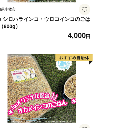
知県小牧市
uu シロハラインコ・ウロコインコのごは
（800g）
4,000
円