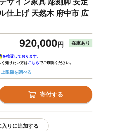
 デザイン家具 彫刻脚 安定
ル仕上げ 天然木 府中市 広
920,000
在庫あり
円
内
を推奨しております。
しく知りたい方は
こちら
でご確認ください。
上限額を調べる
寄付する
に入りに追加する