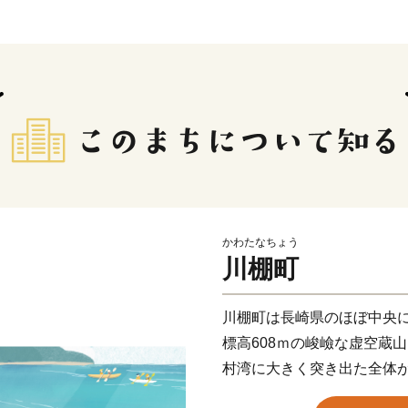
かわたなちょう
川棚町
川棚町は長崎県のほぼ中央
標高608ｍの峻嶮な虚空蔵
村湾に大きく突き出た全体
す。町の中心部には川棚川