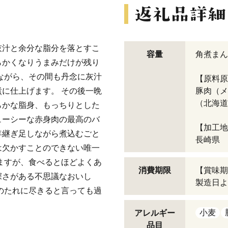
灰汁と余分な脂分を落とすこ
容量
角煮まん
らかくなりうまみだけが残り
ながら、その間も丹念に灰汁
【原料原
に仕上げます。 その後一晩
豚肉（メ
（北海道
らかな脂身、もっちりとした
ューシーな赤身肉の最高のバ
【加工地
年継ぎ足しながら煮込むごと
長崎県
は欠かすことのできない唯一
ますが、食べるとほどよくあ
消費期限
【賞味期
深さがある不思議なおいし
製造日よ
のたれに尽きると言っても過
小麦
アレルギー
品目