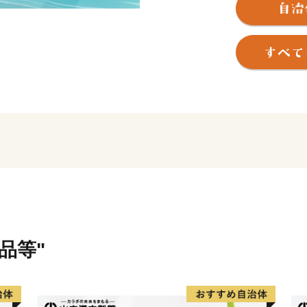
す。
品等"