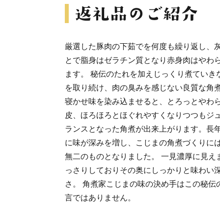
厳選した豚肉の下茹でを何度も繰り返し、
とで脂身はゼラチン質となり赤身肉はやわ
ます。 秘伝のたれを加えじっくり煮ていき
を取り続け、肉の臭みを感じない良質な角煮
寝かせ味を染み込ませると、とろっとやわ
皮、ほろほろとほぐれやすくなりつつもジ
ランスとなった角煮が出来上がります。長
に味が深みを増し、こじまの角煮づくりに
無二のものとなりました。 一見濃厚に見え
っさりしておりその奥にしっかりと味わい
さ。 角煮家こじまの味の決め手はこの秘伝
言ではありません。