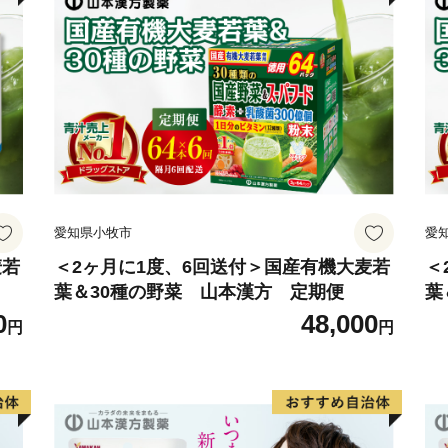
愛知県小牧市
愛
麦若
＜2ヶ月に1度、6回送付＞国産有機大麦若
＜
葉＆30種の野菜 山本漢方 定期便
葉
0
48,000
円
円