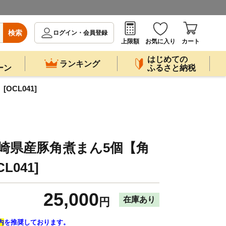
検索
ログイン・会員登録
上限額
お気に入り
カート
はじめての
ランキング
ーン
ふるさと納税
CL041]
崎県産豚角煮まん5個【角
L041]
25,000
在庫あり
円
内
を推奨しております。