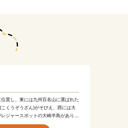
に位置し、東には九州百名山に選ばれた
山(こくうぞうざん)がそびえ、西には大
がレジャースポットの大崎半島がありま
が流れ、波静かな大村湾にそそいでいま