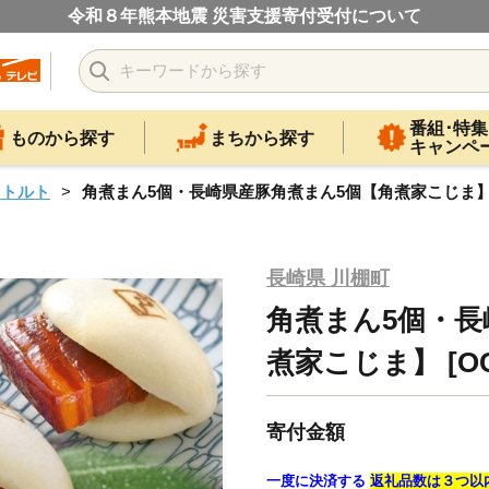
令和８年熊本地震 災害支援寄付受付について
番組･特集
ものから探す
まちから探す
キャンペ
レトルト
角煮まん5個・長崎県産豚角煮まん5個【角煮家こじま】 [O
長崎県 川棚町
角煮まん5個・長
煮家こじま】 [OC
寄付金額
一度に決済する
返礼品数は３つ以