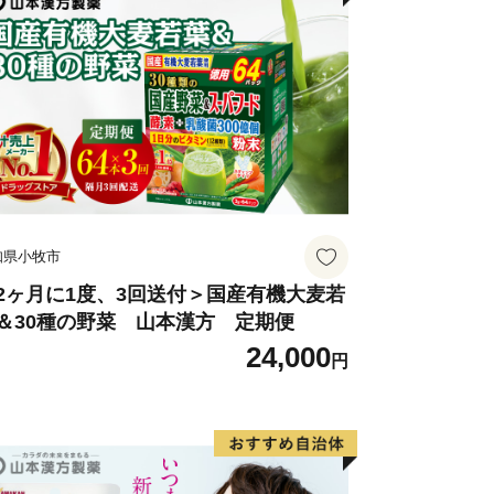
知県小牧市
2ヶ月に1度、3回送付＞国産有機大麦若
＆30種の野菜 山本漢方 定期便
24,000
円