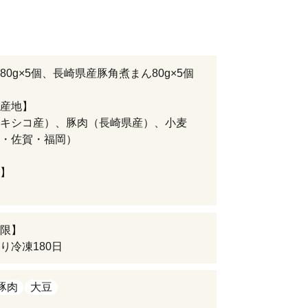
80g×5個、長崎県産豚角煮まん80g×5個
産地】
キシコ産）、豚肉（長崎県産）、小麦
・佐賀・福岡）
】
限】
り冷凍180日
豚肉
大豆