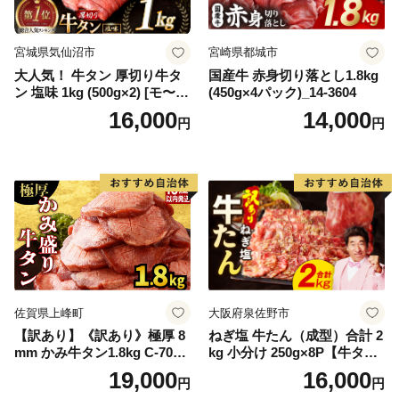
宮城県気仙沼市
宮崎県都城市
大人気！ 牛タン 厚切り牛タ
国産牛 赤身切り落とし1.8kg
ン 塩味 1kg (500g×2) [モ〜ラ
(450g×4パック)_14-3604
ンド 宮城県 気仙沼市 205646
16,000
14,000
円
円
60] 肉 牛肉 精肉 牛たん 牛タ
ン塩 牛たん塩 冷凍 焼肉 BB
Q アウトドア バーベキュー
厚切り タン
佐賀県上峰町
大阪府泉佐野市
【訳あり】《訳あり》極厚 8
ねぎ塩 牛たん（成型）合計 2
mm かみ牛タン1.8kg C-709-
kg 小分け 250g×8P【牛タン
AS
牛肉 焼肉用 薄切り 訳あり サ
19,000
16,000
円
円
イズ不揃い】