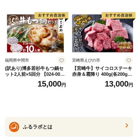
福岡県中間市
宮崎県えびの市
(訳あり)博多若杉牛もつ鍋セ
【宮崎牛】サイコロステーキ
ット2人前×5回分 【024-002
赤身＆霜降り 400g(各200g×
7】
１P 計2P) 真空パック 冷凍
15,000
13,000
円
円
ふるラボとは