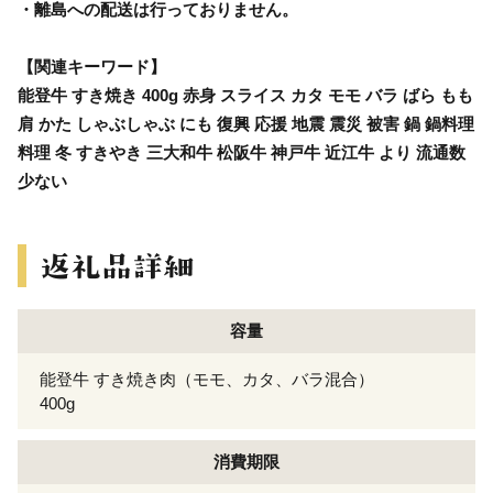
・離島への配送は行っておりません。
【関連キーワード】
能登牛 すき焼き 400g 赤身 スライス カタ モモ バラ ばら もも
肩 かた しゃぶしゃぶ にも 復興 応援 地震 震災 被害 鍋 鍋料理
料理 冬 すきやき 三大和牛 松阪牛 神戸牛 近江牛 より 流通数
少ない
容量
能登牛 すき焼き肉（モモ、カタ、バラ混合）
400g
消費期限