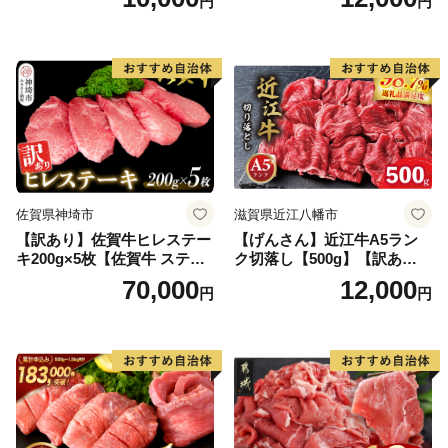
円
円
黒毛和牛 ブランド牛 九州 ハ
ンバーグ 牛肉 豚肉 国産 お弁
当 おかず 惣菜 おすすめ 人
気】(H083106)
佐賀県神埼市
滋賀県近江八幡市
【訳あり】佐賀牛ヒレステー
【げんさん】近江牛A5ラン
キ200g×5枚【佐賀牛 ステー
ク切落し【500g】【訳あり】
キ ブランド肉 ヒレ肉 フィレ
【DG12W】
70,000
12,000
円
円
肉 ジューシー ヘルシー】(H0
65175)