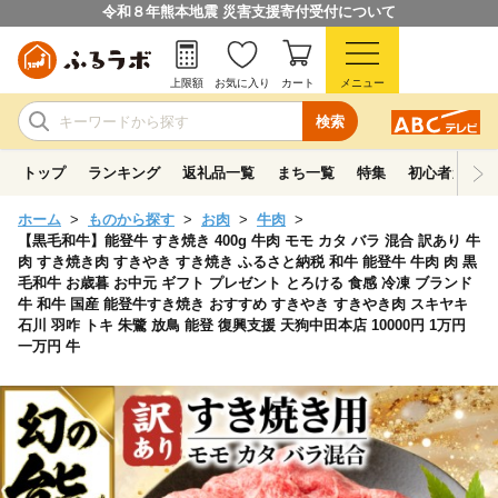
令和８年熊本地震 災害支援寄付受付について
上限額
お気に入り
カート
メニュー
検索
トップ
ランキング
返礼品一覧
まち一覧
特集
初心者ガイド
ホーム
ものから探す
お肉
牛肉
【黒毛和牛】能登牛 すき焼き 400g 牛肉 モモ カタ バラ 混合 訳あり 牛
肉 すき焼き肉 すきやき すき焼き ふるさと納税 和牛 能登牛 牛肉 肉 黒
毛和牛 お歳暮 お中元 ギフト プレゼント とろける 食感 冷凍 ブランド
牛 和牛 国産 能登牛すき焼き おすすめ すきやき すきやき肉 スキヤキ
石川 羽咋 トキ 朱鷺 放鳥 能登 復興支援 天狗中田本店 10000円 1万円
一万円 牛