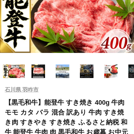
石川県 羽咋市
【黒毛和牛】能登牛 すき焼き 400g 牛肉
モモ カタ バラ 混合 訳あり 牛肉 すき焼
き肉 すきやき すき焼き ふるさと納税 和
牛 能登牛 牛肉 肉 黒毛和牛 お歳暮 お中元