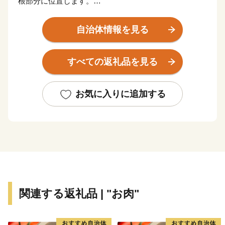
根部分に位置します。
「羽咋」という名前は、神話に由来し、遠い昔、この地
自治体情報を見る
域に出現していた”怪鳥”を磐衝別命（いわつくわけのみ
こと）という皇子が３匹の犬とともに退治。犬が怪鳥の
すべての返礼品を見る
『羽を喰った』ことから、「羽咋」という地名が誕生し
ました。
お気に入りに追加する
現在でも、神話にゆかりのある遺跡（古墳）が残されて
いるほか、相撲を好んだ命（みこと）の命日には、「水
なし、塩なし、待ったなし」の古式にのっとった二千年
の歴史を持つ『唐戸山神事相撲』が毎年開催されていま
す。そのほかにも、文化財や勇壮な祭りなど古くからの
歴史が息づく場所です。
また、トリップアドバイザー2016で日本のビーチラン
関連する返礼品 | "お肉"
キング１位にも選ばれた【千里浜なぎさドライブウェ
イ】は、日本国内ではここだけの全長８ｋｍの海岸線の
砂浜を自動車等で走行できる貴重な場所です。