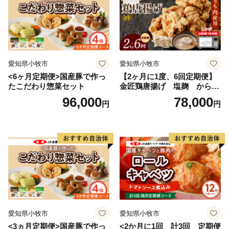
愛知県小牧市
愛知県小牧市
<6ヶ月定期便>国産豚で作っ
【2ヶ月に1度、6回定期便】
たこだわり惣菜セット
金匠鶏唐揚げ 塩麹 からあ
げ
96,000
78,000
円
円
愛知県小牧市
愛知県小牧市
<3ヵ月定期便>国産豚で作っ
<2か月に1回 計3回 定期便