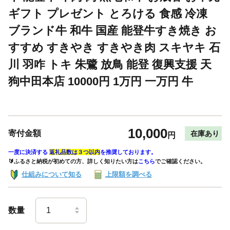
ギフト プレゼント とろける 食感 冷凍
ブランド牛 和牛 国産 能登牛すき焼き お
すすめ すきやき すきやき肉 スキヤキ 石
川 羽咋 トキ 朱鷺 放鳥 能登 復興支援 天
狗中田本店 10000円 1万円 一万円 牛
10,000
寄付金額
在庫あり
円
一度に決済する
返礼品数は３つ以内
を推奨しております。
🔰ふるさと納税が初めての方、詳しく知りたい方は
こちら
でご確認ください。
仕組みについて知る
上限額を調べる
数量