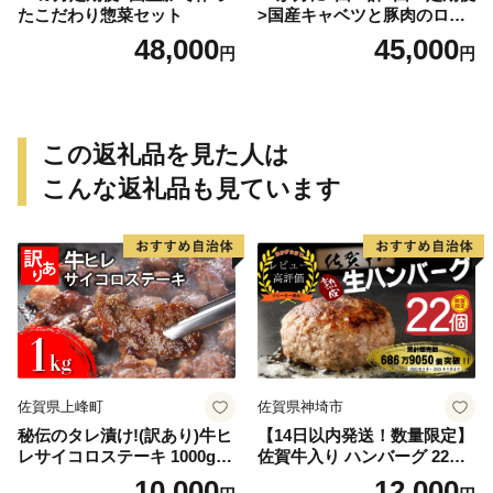
たこだわり惣菜セット
>国産キャベツと豚肉のロー
ルキャベツ（6P入り）
48,000
45,000
円
円
この返礼品を見た人は
こんな返礼品も見ています
佐賀県上峰町
佐賀県神埼市
秘伝のタレ漬け!(訳あり)牛ヒ
【14日以内発送！数量限定】
レサイコロステーキ 1000g
佐賀牛入り ハンバーグ 22個
【B-1098-AS】
2.6kg(120g×22個)【佐賀牛
10,000
12,000