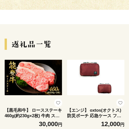
【黒毛和牛】 ロースステーキ
【エンジ】 oxtos(オクトス)
460g(約230g×2枚) 牛肉 ステ
防災ポーチ 応急ケース ファ
ーキ ふるさと納税 和牛 能登
ーストエイドケース 【 Sサイ
30,000
12,000
円
円
牛 牛肉 肉 黒毛和牛 お歳暮
ズ 】 救急箱 救急バッグ 防災