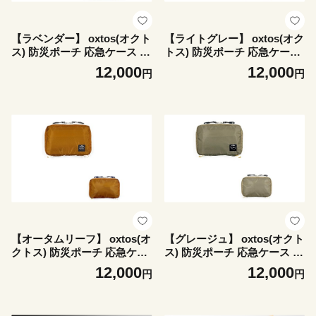
【ラベンダー】 oxtos(オクト
【ライトグレー】 oxtos(オク
ス) 防災ポーチ 応急ケース フ
トス) 防災ポーチ 応急ケース
ァーストエイドケース 【 Sサ
ファーストエイドケース 【 S
12,000
12,000
円
円
イズ 】 救急箱 救急バッグ 防
サイズ 】 救急箱 救急バッグ
災グッズ 8色 CORDURA 使
防災グッズ 8色 CORDURA
用 救急 ギフト 絆創膏 消毒
使用 救急 ギフト 絆創膏 消毒
など防災用品 持ち運べる 旅
など防災用品 持ち運べる 旅
行 トラベル 普段使い 日常使
行 トラベル 普段使い 日常使
い 便利 実用性 ナイロンメッ
い 便利 実用性 ナイロンメッ
シュ 石川 能登 羽咋 災害 対
シュ 石川 能登 羽咋 災害 対
策 支援 備え 防災グッヅ 防災
策 支援 備え 防災グッヅ 防災
リュック に入る サイズ 応急
リュック に入る サイズ 応急
手当 0次防災
手当 0次防災
【オータムリーフ】 oxtos(オ
【グレージュ】 oxtos(オクト
クトス) 防災ポーチ 応急ケー
ス) 防災ポーチ 応急ケース フ
ス ファーストエイドケース
ァーストエイドケース 【 Sサ
12,000
12,000
円
円
【 Sサイズ 】 救急箱 救急バ
イズ 】 救急箱 救急バッグ 防
ッグ 防災グッズ 8色 CORDU
災グッズ 8色 CORDURA 使
RA 使用 救急 ギフト 絆創膏
用 救急 ギフト 絆創膏 消毒