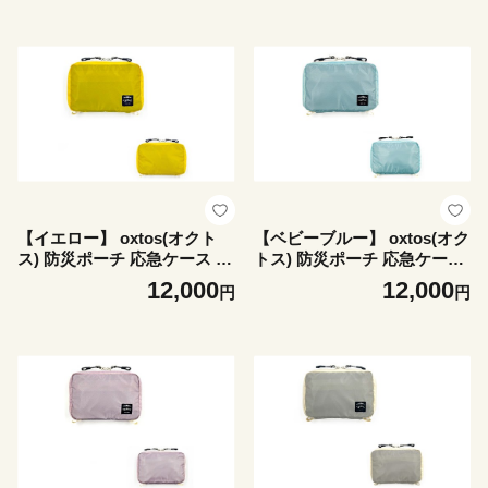
お中元 ギフト プレゼント と
グッズ 8色 CORDURA 使用
ろける 食感 冷凍 ブランド牛
救急 ギフト 絆創膏 消毒 など
和牛 国産 能登牛ステーキ ふ
防災用品 持ち運べる 旅行 ト
るさと納税ステーキ おすすめ
ラベル 普段使い 日常使い 便
石川 羽咋 トキ 朱鷺 放鳥 能
利 実用性 ナイロンメッシュ
登 復興支援 天狗中田本店 30
石川 能登 羽咋 災害 対策 支
000円 3万円 三万円
援 備え 防災グッヅ 防災 リュ
ック に入る サイズ 応急 手当
0次防災
【イエロー】 oxtos(オクト
【ベビーブルー】 oxtos(オク
ス) 防災ポーチ 応急ケース フ
トス) 防災ポーチ 応急ケース
ァーストエイドケース 【 Sサ
ファーストエイドケース 【 S
12,000
12,000
円
円
イズ 】 救急箱 救急バッグ 防
サイズ 】 救急箱 救急バッグ
災グッズ 8色 CORDURA 使
防災グッズ 8色 CORDURA
用 救急 ギフト 絆創膏 消毒
使用 救急 ギフト 絆創膏 消毒
など防災用品 持ち運べる 旅
など防災用品 持ち運べる 旅
行 トラベル 普段使い 日常使
行 トラベル 普段使い 日常使
い 便利 実用性 ナイロンメッ
い 便利 実用性 ナイロンメッ
シュ 石川 能登 羽咋 災害 対
シュ 石川 能登 羽咋 災害 対
策 支援 備え 防災グッヅ 防災
策 支援 備え 防災グッヅ 防災
リュック に入る サイズ 応急
リュック に入る サイズ 応急
手当 0次防災
手当 0次防災