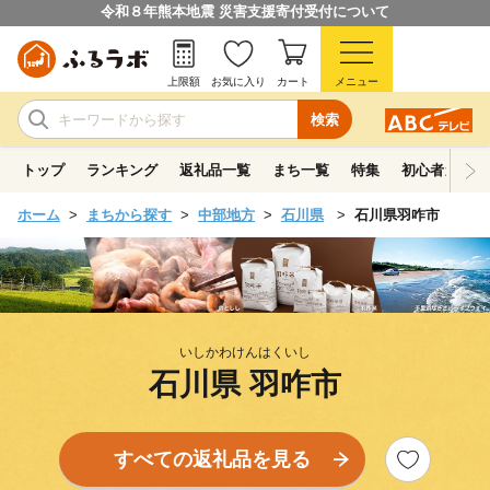
令和８年熊本地震 災害支援寄付受付について
上限額
お気に入り
カート
メニュー
検索
トップ
ランキング
返礼品一覧
まち一覧
特集
初心者ガイド
ホーム
まちから探す
中部地方
石川県
石川県羽咋市
いしかわけんはくいし
石川県 羽咋市
すべての返礼品を見る