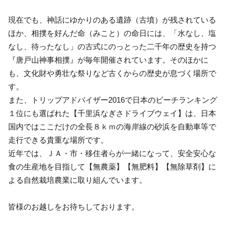
現在でも、神話にゆかりのある遺跡（古墳）が残されている
ほか、相撲を好んだ命（みこと）の命日には、「水なし、塩
なし、待ったなし」の古式にのっとった二千年の歴史を持つ
『唐戸山神事相撲』が毎年開催されています。そのほかに
も、文化財や勇壮な祭りなど古くからの歴史が息づく場所で
す。
また、トリップアドバイザー2016で日本のビーチランキング
１位にも選ばれた【千里浜なぎさドライブウェイ】は、日本
国内ではここだけの全長８ｋｍの海岸線の砂浜を自動車等で
走行できる貴重な場所です。
近年では、ＪＡ・市・移住者らが一緒になって、安全安心な
食の生産地を目指して【無農薬】【無肥料】【無除草剤】に
よる自然栽培農業に取り組んでいます。
皆様のお越しをお待ちしております。