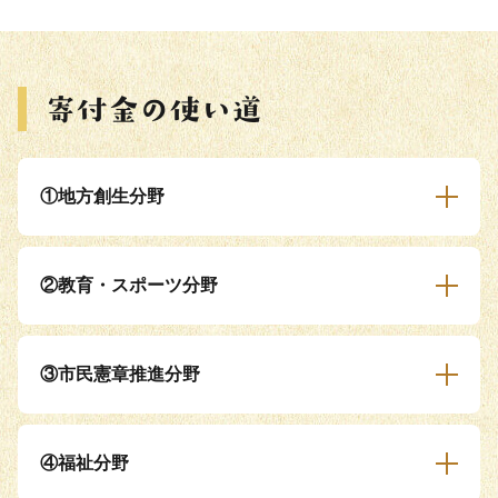
①地方創生分野
②教育・スポーツ分野
③市民憲章推進分野
④福祉分野