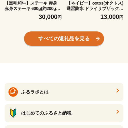
【黒毛和牛】ステーキ 赤身
【ネイビー】oxtos(オクトス)
赤身ステーキ 600g(約200g×3
透湿防水 ドライサブザック 1
枚) 牛肉 モモ カタ ステーキ
5L OX-157
30,000
13,000
円
円
ふるさと納税 和牛 能登牛 牛
肉 肉 黒毛和牛 お歳暮 お中元
ギフト プレゼント とろける
食感 冷凍 ブランド牛 和牛 国
すべての返礼品を見る
産 能登牛ステーキ ふるさと
納税ステーキ おすすめ 石川
羽咋 トキ 朱鷺 放鳥 能登 復
興支援 天狗中田本店 30000円
3万円 三万円
ふるラボとは
はじめてのふるさと納税