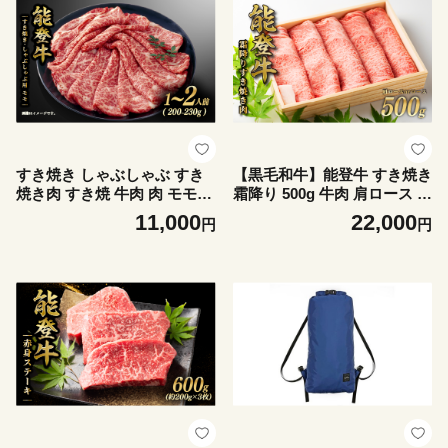
消毒 など防災用品 持ち運べ
など防災用品 持ち運べる 旅
る 旅行 トラベル 普段使い 日
行 トラベル 普段使い 日常使
常使い 便利 実用性 ナイロン
い 便利 実用性 ナイロンメッ
メッシュ 石川 能登 羽咋 災害
シュ 石川 能登 羽咋 災害 対
対策 支援 備え 防災グッヅ 防
策 支援 備え 防災グッヅ 防災
災 リュック に入る サイズ 応
リュック に入る サイズ 応急
急 手当 0次防災
手当 0次防災
すき焼き しゃぶしゃぶ すき
【黒毛和牛】能登牛 すき焼き
焼き肉 すき焼 牛肉 肉 モモ
霜降り 500g 牛肉 肩ロース or
能登牛 1～2人前 200g~230g
ロース すき焼き肉 お肉 すき
11,000
22,000
円
円
ギフト 幻の和牛 国産 黒毛和
やき すき焼き ふるさと納税
牛 とろける 食感 ブランド和
和牛 能登牛 牛肉 肉 黒毛和牛
牛 牛 うし にく ブランド 地
お歳暮 お中元 ギフト プレゼ
方 ブランド牛 冷凍 すきやき
ント とろける 食感 冷凍 ブラ
肉のいまえだ 石川県 能登 羽
ンド牛 和牛 国産 ふるさと納
咋 災害支援 復興支援 災害復
税肉 おすすめ すきやき すき
興 能登半島
やき肉 スキヤキ 石川 羽咋 ト
キ 朱鷺 放鳥 能登 復興支援
天狗中田本店 肉 牛 牛肉