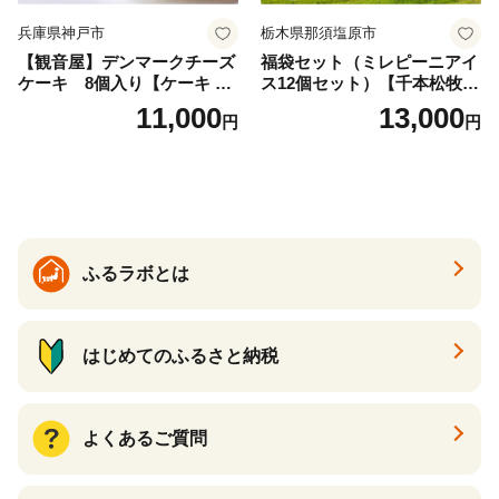
兵庫県神戸市
栃木県那須塩原市
【観音屋】デンマークチーズ
福袋セット（ミレピーニアイ
ケーキ 8個入り【ケーキ チ
ス12個セット）【千本松牧
ーズケーキ 人気スイーツ お
場】 ns025-014-12 【デザー
11,000
13,000
円
円
すすめスイーツ 神戸スイー
ト 詰め合わせ ギフト】
ツ 新感覚チーズケーキ おす
すめケーキ 兵庫県 神戸市 D0
910-17】
ふるラボとは
はじめてのふるさと納税
よくあるご質問