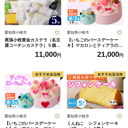
愛知県小牧市
愛知県小牧市
尾張小牧黄金カステラ（名古
【いちごのバースデーケー
屋コーチンカステラ）５個入
キ】マカロンとティアラのケ
名古屋コーチン カステラ ザ
ーキ スイーツ 日時指定可 デ
11,000
21,000
円
円
ラメ 常温 愛知県 小牧市 アン
ザート 洋菓子 お取り寄せ 愛
プチベアやぐま
知県 小牧市 送料無料 誕生日
クリスマス お祝い マカロン
デコレーションケーキ ホー
ルケーキ
愛知県小牧市
愛知県小牧市
【いちごのバースデーケー
くんねこ シフォンケーキ