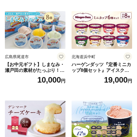
広島県尾道市
北海道浜中町
【お中元ギフト】しまなみ・
ハーゲンダッツ『定番ミニカ
瀬戸田の素材がたっぷり！ジ
ップ8個セット』アイスクリ
ェラート8個
ーム アイス スイーツ デザー
10,000
19,000
円
円
ト_H0016-104