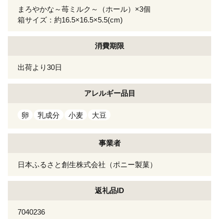
まろやかな～苺ミルク～（ホール）×3個
箱サイズ：約16.5×16.5×5.5(cm)
消費期限
出荷より30日
アレルギー
品目
卵
乳成分
小麦
大豆
事業者
日本ふるさと創生株式会社（ポニー製菓）
返礼品ID
7040236