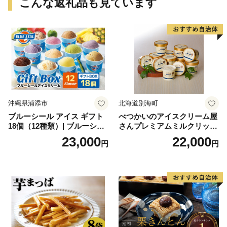
こんな返礼品も見ています
沖縄県浦添市
北海道別海町
ブルーシール アイス ギフト
べつかいのアイスクリーム屋
18個（12種類）| ブルーシー
さんプレミアムミルクリッチ
ルアイス ブルーシールアイ
12個（AP-01）（ 北海道アイ
23,000
22,000
円
円
スクリーム 着日指定可能 送
ス 北海道産アイス アイス ア
料無料 ジェラート 沖縄県 バ
イススイーツ アイスクリー
ースデー 贈り物 プレゼント
ム 北海道産アイスクリーム
誕生日 カップ 詰め合わせ バ
道産アイス 道産アイスクリ
ラエティ | バニラ チョコレー
ーム ギフト 詰合せ 詰め合わ
ト ストロベリー ピスタチオ
せ ふるさと納税 ）
バニラ＆クッキー ウベ 沖縄
紅イモ 塩ちんすこう 沖縄シ
ークヮーサー 沖縄黒糖 琉球