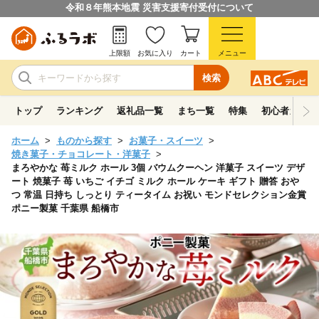
令和８年熊本地震 災害支援寄付受付について
上限額
お気に入り
カート
メニュー
検索
トップ
ランキング
返礼品一覧
まち一覧
特集
初心者ガイド
ホーム
ものから探す
お菓子・スイーツ
焼き菓子・チョコレート・洋菓子
まろやかな 苺ミルク ホール 3個 バウムクーヘン 洋菓子 スイーツ デザ
ート 焼菓子 苺 いちご イチゴ ミルク ホール ケーキ ギフト 贈答 おや
つ 常温 日持ち しっとり ティータイム お祝い モンドセレクション金賞
ポニー製菓 千葉県 船橋市