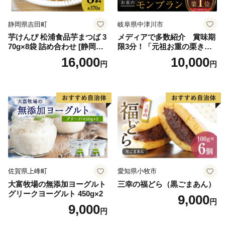
ロイヤルミルクティ 沖縄パ
イン
静岡県吉田町
岐阜県中津川市
芋けんぴ 松浦食品芋まつば 3
メディアで多数紹介 賞味期
70g×8袋 詰め合わせ [静岡伊
限3分！「元祖お重の栗きん
勢丹(松浦食品) 静岡県 吉田町
とんモンブラン」 【未来の
16,000
10,000
円
円
22424274] 芋ケンピ セット
ご褒美】スイーツ 栗 モンブ
小袋 個包装 小分け
ラン くりきんとん デザート
ご褒美 お取り寄せ くり お菓
子 菓子 F4N-2298
佐賀県上峰町
愛知県小牧市
大富牧場の無添加ヨーグルト
三幸の福どら（黒ごまあん）
グリークヨーグルト 450g×2
9,000
円
9,000
円