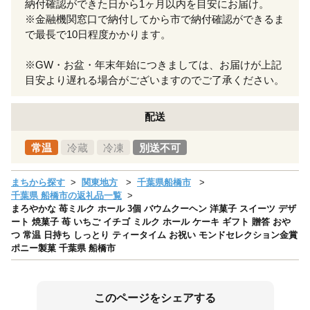
納付確認ができた日から1ヶ月以内を目安にお届け。
※金融機関窓口で納付してから市で納付確認ができるま
で最長で10日程度かかります。
※GW・お盆・年末年始につきましては、お届けが上記
目安より遅れる場合がございますのでご了承ください。
配送
常温
冷蔵
冷凍
別送不可
まちから探す
関東地方
千葉県船橋市
千葉県 船橋市の返礼品一覧
まろやかな 苺ミルク ホール 3個 バウムクーヘン 洋菓子 スイーツ デザ
ート 焼菓子 苺 いちご イチゴ ミルク ホール ケーキ ギフト 贈答 おや
つ 常温 日持ち しっとり ティータイム お祝い モンドセレクション金賞
ポニー製菓 千葉県 船橋市
このページをシェアする