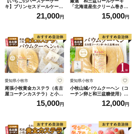
【いちごのバースデーケー
厳選 和三盆ロールケーキ
キ】プリンセスドールケーキ
「北海道産生クリーム巻き」
日時指定可 スイーツ デザー
または「北海道産粒あん巻
21,000
15,000
円
円
ト 洋菓子 お取り寄せ 愛知県
き」（サイズ：レギュラー）
小牧市 送料無料 誕生日 クリ
和三盆 北海道産生クリー
スマス お祝い キャラクター
ム 北海道産粒あん 34cm 冷
デコレーションケーキ ホー
凍 愛知県 小牧市 アンプチベ
ルケーキ 人形 かわいい こど
アやぐま
も
愛知県小牧市
愛知県小牧市
尾張小牧黄金カステラ（名古
小牧山城バウムクーヘン（コ
屋コーチンカステラ）と小牧
ーチン卵と和三盆糖使用）
山城バウムクーヘン（コーチ
名古屋コーチン バームクー
15,000
12,000
円
円
ン卵と和三盆糖使用）のセッ
ヘン 和三盆 小牧銘菓 バウム
ト 名古屋コーチン カステ
クーヘン 常温 愛知県 小牧市
ラ ザラメ バームクーヘン 和
アンプチベアやぐま
三盆 小牧銘菓 バウムクーヘ
ン 常温 愛知県 小牧市 アンプ
チベアやぐま