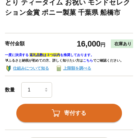
とり ティータイム お祝い モンドセレク
ション金賞 ポニー製菓 千葉県 船橋市
16,000
寄付金額
在庫あり
円
一度に決済する
返礼品数は３つ以内
を推奨しております。
🔰ふるさと納税が初めての方、詳しく知りたい方は
こちら
でご確認ください。
仕組みについて知る
上限額を調べる
数量
寄付する