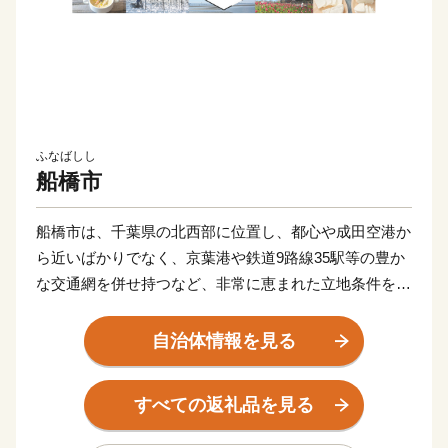
ふなばしし
船橋市
船橋市は、千葉県の北西部に位置し、都心や成田空港か
ら近いばかりでなく、京葉港や鉄道9路線35駅等の豊か
な交通網を併せ持つなど、非常に恵まれた立地条件を備
えたまちです。
かつては、成田山に参拝する佐倉街道の宿場町として栄
自治体情報を見る
え、昭和12年4月1日に2町3村（船橋町、葛飾町、八栄
村、法典村、塚田村）が合併して、「船橋市」が誕生し
すべての返礼品を見る
ました。
現在、中核市最大の人口約65万人を擁する都市に発展し