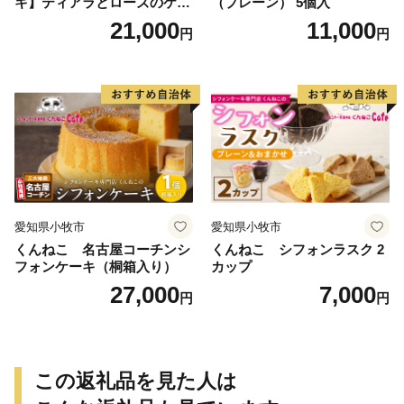
キ】ティアラとローズのケー
（プレーン） 5個入
キ スイーツ デザート 洋菓
21,000
11,000
円
円
子 お取り寄せ 愛知県 小牧市
送料無料 誕生日 クリスマス
お祝い ばら 花 フラワー デコ
レーション ホールケーキ 日
時指定可
愛知県小牧市
愛知県小牧市
くんねこ 名古屋コーチンシ
くんねこ シフォンラスク 2
フォンケーキ（桐箱入り）
カップ
27,000
7,000
円
円
この返礼品を見た人は