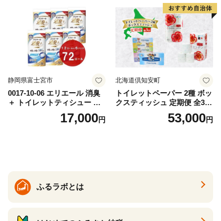
ー 消耗品 備蓄 送料無料 北海
道 倶知安町 日用品
静岡県富士宮市
北海道倶知安町
0017-10-06 エリエール 消臭
トイレットペーパー 2種 ボッ
＋ トイレットティシュー し
クスティッシュ 定期便 全3
っかり香るフレッシュクリア
回 日本製 まとめ買い 防災
17,000
53,000
円
円
の香り ダブル 12ロール×6パ
常備品 日用雑貨 消耗品 生活
ック 72ロール 25m トイレ
必需品 大容量 備蓄 リサイク
ットペーパー パルプ100％ 消
ル ティッシュ ペーパー まと
臭 防臭 日用品 消耗品 備蓄
め買い 雑貨 倶知安町
ふるラボとは