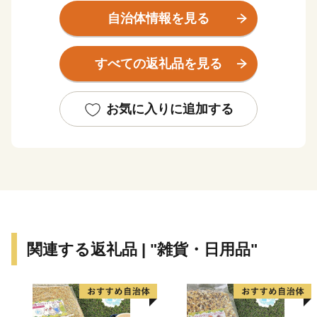
行政が一体となってまちづくりに取り組んでいます。
自治体情報を見る
＜岡山市のプロフィール＞
すべての返礼品を見る
旭川と吉井川が瀬戸内海に注ぐ岡山平野の中央に位置
し、南部は地味豊かな沃野、北部は吉備高原につながる
山並みがひろがっています。
お気に入りに追加する
温暖な瀬戸内海特有の風土により、春秋は快晴の日が
多く、冬は厳しい季節風を中国山地が遮って積雪をみる
ことはまれです。
夏は本土を襲う台風も四国山脈が遮って勢力が弱めら
れ、影響が比較的少ないなど、天候にも恵まれた都市で
す。
平成21年4月1日には、全国で18番目の政令指定都市
関連する返礼品 | "雑貨・日用品"
に移行し、新たなステージで魅力と活力あふれる街づく
りを進めています。