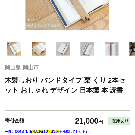
岡山県 岡山市
木製しおり バンドタイプ 栗 くり 2本セ
ット おしゃれ デザイン 日本製 本 読書
21,000
寄付金額
在庫あり
円
一度に決済する
返礼品数は３つ以内
を推奨しております。