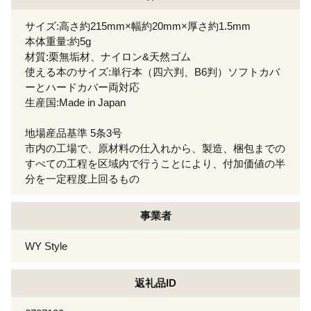
サイズ:高さ約215mm×幅約20mm×厚さ約1.5mm
本体重量:約5g
材質:栗無垢材、ナイロン&天然ゴム
使える本のサイズ:単行本（四六判、B6判）ソフトカバ
ーとハードカバー両対応
生産国:Made in Japan
地場産品基準 5条3号
市内の工場で、原材料の仕入れから、製造、梱包までの
すべての工程を区域内で行うことにより、付加価値の半
分を一定程度上回るもの
事業者
WY Style
返礼品ID