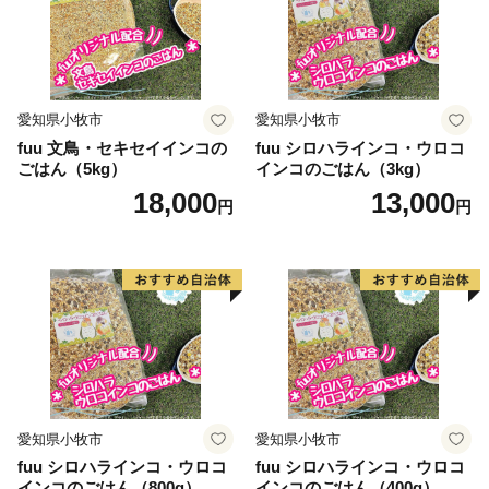
【重要】「令和8年熊本地震」の影響による返礼品配送
遅延のお知らせ
2026年7月28日に発生しました「令和8年熊本地震」に
愛知県小牧市
愛知県小牧市
より被災された皆様に、心よりお見舞い申し上げます。
fuu 文鳥・セキセイインコの
fuu シロハラインコ・ウロコ
一日も早い復旧と、皆様の安全を心よりお祈りいたしま
ごはん（5kg）
インコのごはん（3kg）
す。
18,000
13,000
円
円
このたび発生いたしました熊本地震の影響により、
現在、熊本県一部地域への配送が停止、および九州全域
への配送に遅延が生じております。
物流網の復旧状況を確認しつつ、準備が整い次第順次返
礼品発送の手配を進めております。
お届けまで今しばらくお時間をいただけますよう、何卒
ご理解とご協力を賜りますようお願い申し上げます。
愛知県小牧市
愛知県小牧市
fuu シロハラインコ・ウロコ
fuu シロハラインコ・ウロコ
インコのごはん（800g）
インコのごはん（400g）