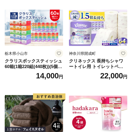
需品 備蓄 ペーパー 紙 北海道
《能代製紙》
倶知安町 日用品
栃木県小山市
神奈川県開成町
クラリスボックスティッシュ
クリネックス 長持ちシャワ
60箱(1箱220組(440枚))(5個入
ートイレ用 トイレットペー
り×12セット)【1256759】
パー（ダブル）64ロール(8ロ
14,000
22,000
円
円
ール×8パック) 開成町 トイレ
ットペーパーダブル 日用品
国産 新生活 ダブル SDGs 備
蓄 防災 エコ 消耗品 生活雑貨
生活用品 無香料 トイレット
ペーパー ダブル といれっと
ぺーぱー トイレ クレシア ト
イレットペーパー [BDBH002
-1]