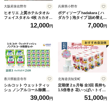
大阪府泉佐野市
兵庫県小野市
ヒオリエ 上質ホテルタオル
ボディソープ hadakara ( ハ
フェイスタオル 4枚 カカオ
ダカラ ) 泡タイプ 詰め替え 4
【タオル 泉州タオル 吸水 普
40ml×4袋 ボディーソープ 泡
12,000
7,000
円
円
段使い 無地 シンプル 日用品
ボディソープ 泡 日用品 消耗
ふわふわ ふかふか 家族 たお
品 バス用品 大容量 いい 匂い
る 一人暮らし】
ボディ 保湿 LION ライオン
泡石鹸 石鹸 兵庫 兵庫県 小野
市
香川県観音寺市
北海道倶知安町
シルコット ウェットティッ
定期便 2ヵ月毎 全3回 長持ち
シュ ノンアルコール除菌詰
1.5倍巻き 花いっぱい トイレ
替（43枚×3P）×24袋 日用品
ットペーパー ダブル 45ｍ 計
39,000
51,000
円
円
おもちゃ 拭き取り 手拭き 外
72ロール 全18種 花柄 プリン
出時 お出かけ時 食事前 緑茶
ト ハーブ 香り付き 日本製 ま
カテキン配合
とめ買い 防災 常備品 ペーパ