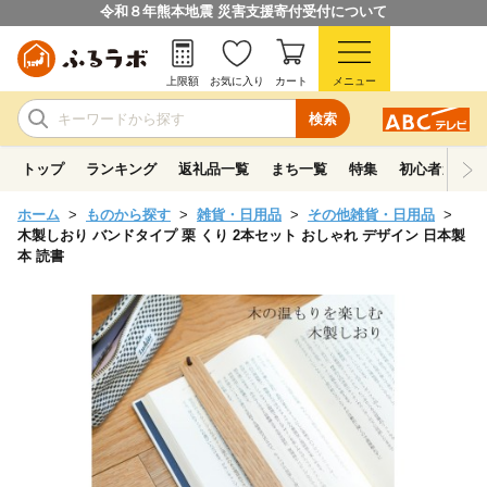
令和８年熊本地震 災害支援寄付受付について
上限額
お気に入り
カート
メニュー
検索
トップ
ランキング
返礼品一覧
まち一覧
特集
初心者ガイド
ホーム
ものから探す
雑貨・日用品
その他雑貨・日用品
木製しおり バンドタイプ 栗 くり 2本セット おしゃれ デザイン 日本製
本 読書