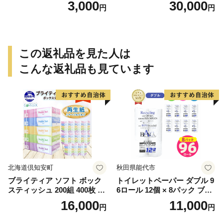
3,000
30,000
円
円
この返礼品を見た人は
こんな返礼品も見ています
北海道倶知安町
秋田県能代市
ブライティア ソフト ボック
トイレットペーパー ダブル 9
スティッシュ 200組 400枚 60
6ロール 12個 × 8パック ブラ
箱 日本製 まとめ買い ティッ
ンカ 再生紙 100％ 芯あり 日
16,000
11,000
円
円
シュ リサイクル 長持 防災 常
用品 消耗品 無香料 生活用品
備品 日用雑貨 消耗品 生活必
備蓄 秋田県 能代市 送料無料