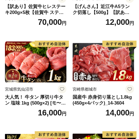
【訳あり】佐賀牛ヒレステー
【げんさん】近江牛A5ラン
キ200g×5枚【佐賀牛 ステー
ク切落し【500g】【訳あり】
キ ブランド肉 ヒレ肉 フィレ
【DG12W】
70,000
12,000
円
円
肉 ジューシー ヘルシー】(H0
65175)
宮城県気仙沼市
宮崎県都城市
大人気！ 牛タン 厚切り牛タ
国産牛 赤身切り落とし1.8kg
ン 塩味 1kg (500g×2) [モ〜ラ
(450g×4パック)_14-3604
ンド 宮城県 気仙沼市 205646
16,000
14,000
円
円
60] 肉 牛肉 精肉 牛たん 牛タ
ン塩 牛たん塩 冷凍 焼肉 BB
Q アウトドア バーベキュー
厚切り タン