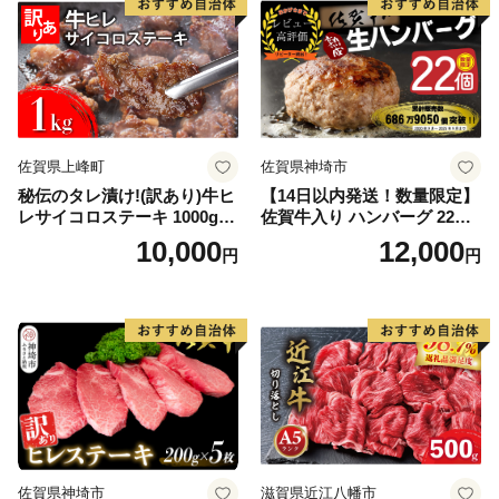
佐賀県上峰町
佐賀県神埼市
秘伝のタレ漬け!(訳あり)牛ヒ
【14日以内発送！数量限定】
レサイコロステーキ 1000g
佐賀牛入り ハンバーグ 22個
【B-1098-AS】
2.6kg(120g×22個)【佐賀牛
10,000
12,000
円
円
黒毛和牛 ブランド牛 九州 ハ
ンバーグ 牛肉 豚肉 国産 お弁
当 おかず 惣菜 おすすめ 人
気】(H083106)
佐賀県神埼市
滋賀県近江八幡市