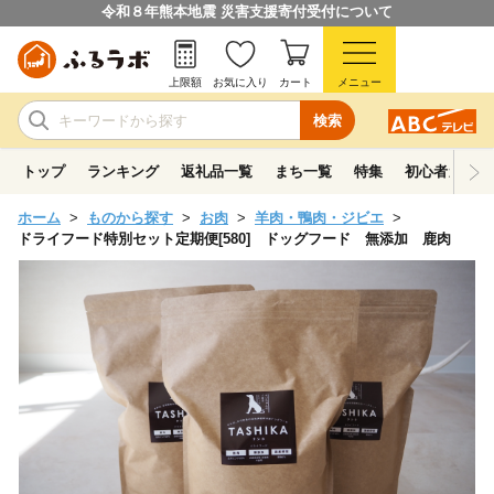
令和８年熊本地震 災害支援寄付受付について
上限額
お気に入り
カート
メニュー
検索
トップ
ランキング
返礼品一覧
まち一覧
特集
初心者ガイド
ホーム
ものから探す
お肉
羊肉・鴨肉・ジビエ
ドライフード特別セット定期便[580] ドッグフード 無添加 鹿肉