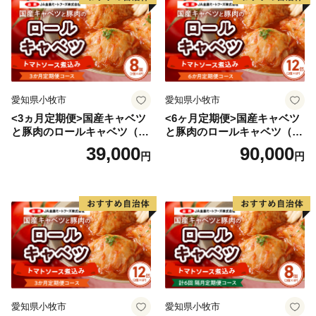
★ABCテレビのニュース情報番組「キャスト」で「 畑
中義和商店 」” つやの玉 ”が紹介されました！
👉 『つやの玉』・『こんにゃく美肌たおる』×2ｾｯﾄ
愛知県小牧市
愛知県小牧市
<3ヵ月定期便>国産キャベツ
<6ヶ月定期便>国産キャベツ
と豚肉のロールキャベツ（4P
と豚肉のロールキャベツ（6P
入り）
入り）
39,000
90,000
円
円
愛知県小牧市
愛知県小牧市