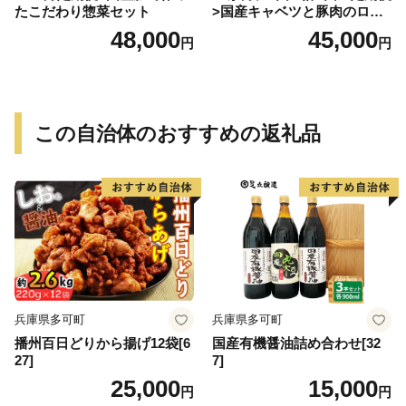
たこだわり惣菜セット
>国産キャベツと豚肉のロー
ルキャベツ（6P入り）
48,000
45,000
円
円
この自治体のおすすめの返礼品
兵庫県多可町
兵庫県多可町
播州百日どりから揚げ12袋[6
国産有機醤油詰め合わせ[32
27]
7]
25,000
15,000
円
円