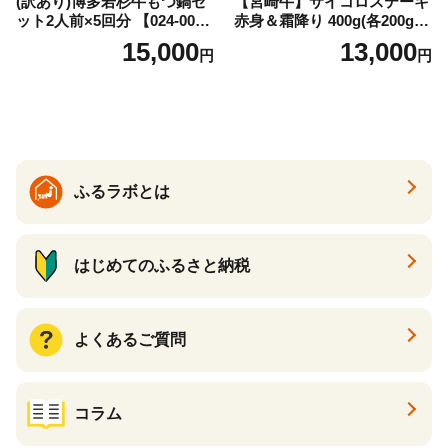
(訳あり)博多若杉牛もつ鍋セ
【宮崎牛】サイコロステーキ
ット2人前×5回分 【024-002
赤身＆霜降り 400g(各200g×
7】
１P 計2P) 真空パック 冷凍
15,000
13,000
円
円
ふるラボとは
はじめてのふるさと納税
よくあるご質問
コラム