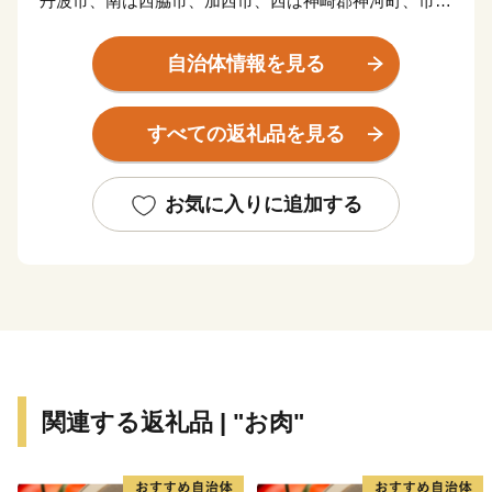
丹波市、南は西脇市、加西市、西は神崎郡神河町、市川
町にそれぞれ接しています。
東西13km、南北27km、総面積185.19km2を有し、直線
自治体情報を見る
距離で神戸まで約45km、大阪まで約70kmの距離にあり
ます。
すべての返礼品を見る
地勢的には、周囲を中国山地の山々に囲まれ、杉原川、
野間川が流れ、春は桜、秋には紅葉、初夏にはホタルが
舞う幻想的な風景が楽しめる多自然居住の魅力あふれる
お気に入りに追加する
町です。
自然を活かした体験施設の充実に加え、多可町の自然農
法で育てられたお米や、野菜、播州百日どり、シカ肉の
加工品、多可町産山田錦を使用した日本酒、播州ラーメ
ンなどの特産品があり、おふくろの味の定番の「巻き寿
司」は多可町の代表商品となっています。
多可町の歴史は古く奈良時代に編まれた「播磨風土記」
関連する返礼品 | "お肉"
も記載されており、その風土記に登場する大人（おおひ
と）伝説から生まれた「あまんじゃこ（天邪鬼）」をモ
チーフとした「たか坊」が町のＰＲをしています。