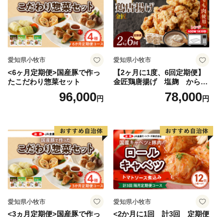
愛知県小牧市
愛知県小牧市
<6ヶ月定期便>国産豚で作っ
【2ヶ月に1度、6回定期便】
たこだわり惣菜セット
金匠鶏唐揚げ 塩麹 からあ
げ
96,000
78,000
円
円
愛知県小牧市
愛知県小牧市
<3ヵ月定期便>国産豚で作っ
<2か月に1回 計3回 定期便