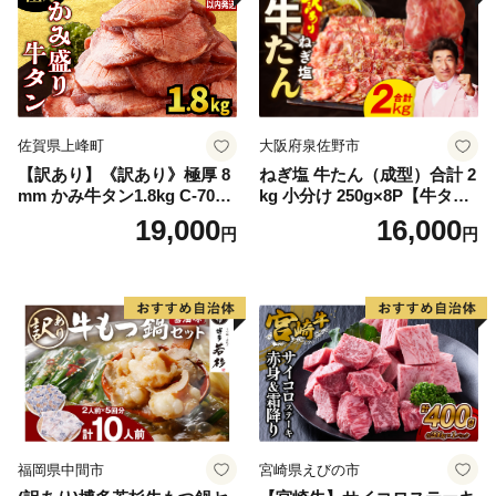
佐賀県上峰町
大阪府泉佐野市
【訳あり】《訳あり》極厚 8
ねぎ塩 牛たん（成型）合計 2
mm かみ牛タン1.8kg C-709-
kg 小分け 250g×8P【牛タン
AS
牛肉 焼肉用 薄切り 訳あり サ
19,000
16,000
円
円
イズ不揃い】
福岡県中間市
宮崎県えびの市