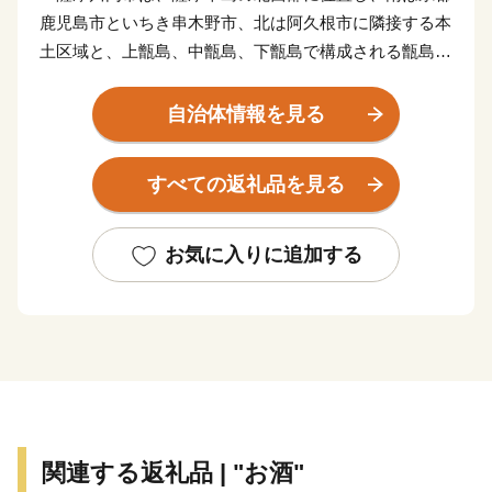
鹿児島市といちき串木野市、北は阿久根市に隣接する本
土区域と、上甑島、中甑島、下甑島で構成される甑島区
域で構成されています。東シナ海に面した変化に富む白
砂青松の海岸線、市街部を悠々と流れる一級河川「川内
自治体情報を見る
川」、藺牟田池をはじめとするみどり豊かな山々や湖、
地形の変化の美しい甑島、各地の温泉など、多種多様な
すべての返礼品を見る
自然環境を有しています。当市が有するこれらの多彩で
美しい自然環境は、川内川流域県立自然公園、藺牟田池
県立自然公園、甑島県立自然公園に指定され、人々に親
お気に入りに追加する
しまれています。
平成16年10月12日、川内市、樋脇町、入来町、東郷
町、祁答院町、里村、上甑村、下甑村、鹿島村が合併
し、新たに「薩摩川内市」が誕生しました。地域の発展
と市民福祉の向上を図りながら薩摩川内市の将来像「市
民が創り 市民が育む 交流躍動都市」の実現をめざし
て、新たなまちづくりをすすめています。
関連する返礼品 | "お酒"