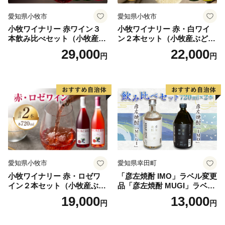
愛知県小牧市
愛知県小牧市
小牧ワイナリー 赤ワイン３
小牧ワイナリー 赤・白ワイ
本飲み比べセット（小牧産ぶ
ン２本セット（小牧産ぶどう
どう100％使用）
100％使用）
29,000
22,000
円
円
愛知県小牧市
愛知県幸田町
小牧ワイナリー 赤・ロゼワ
「彦左焼酎 IMO」ラベル変更
イン２本セット（小牧産ぶど
品「彦左焼酎 MUGI」ラベル
う100％使用）
変更品 飲み比べ セット 合計
19,000
13,000
円
円
2本 720ml×各1本 25度 焼酎
お酒 麦焼酎 芋焼酎