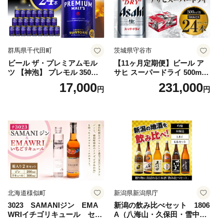
群馬県千代田町
茨城県守谷市
ビール ザ・プレミアムモル
【11ヶ月定期便】ビール ア
ツ 【神泡】 プレモル 350ml
サヒ スーパードライ 500ml 2
× 24本 サントリー〈天然水の
4本 1ケース×11ヶ月 | アサヒ
17,000
231,000
円
円
ビール工場〉群馬※沖縄・離
ビール 究極の辛口 酒 お酒 ア
島地域へのお届け不可
ルコール 生ビール Asahi ア
サヒビール スーパードライ s
uper dry 11回 缶ビール 缶 ギ
フト 内祝い 茨城県守谷市 送
料無料
北海道様似町
新潟県新潟県庁
3023 SAMANIジン EMA
新潟の飲み比べセット 1806
WRIイチゴリキュール セッ
A（八海山・久保田・雪中