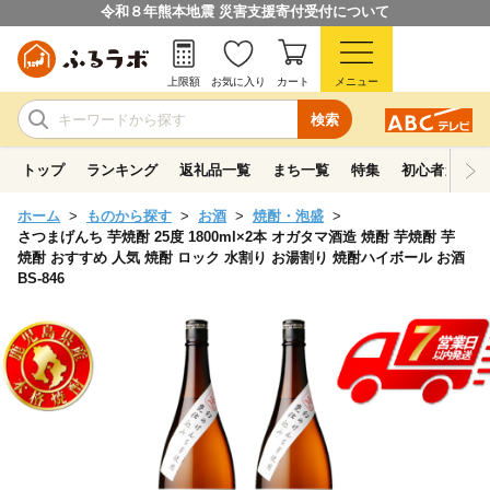
令和８年熊本地震 災害支援寄付受付について
上限額
お気に入り
カート
メニュー
検索
トップ
ランキング
返礼品一覧
まち一覧
特集
初心者ガイド
ホーム
ものから探す
お酒
焼酎・泡盛
さつまげんち 芋焼酎 25度 1800ml×2本 オガタマ酒造 焼酎 芋焼酎 芋
焼酎 おすすめ 人気 焼酎 ロック 水割り お湯割り 焼酎ハイボール お酒
BS-846