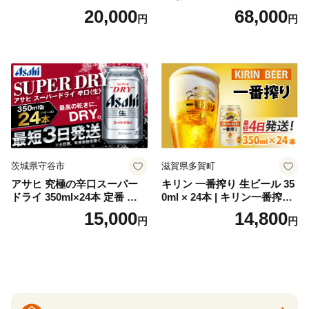
ト（箱入り）【大人の味 酒
梅・越乃寒梅・かたふね・千
20,000
68,000
円
円
お酒 洋酒 スピリッツ クラフ
代の光）
トジン 国産 sake SAKE gin
GIN liqueur LIQUEUR お酒
セット 詰め合わせ カクテル
ソーダ割り アルコール ロッ
ク ソーダ ジントニック 】
茨城県守谷市
滋賀県多賀町
アサヒ 究極の辛口スーパー
キリン 一番搾り 生ビール 35
ドライ 350ml×24本 定番 ビー
0ml × 24本 | キリン一番搾り
ル 缶ビール 酒 お酒 アルコー
キリンビール 一番搾り ビー
15,000
14,800
円
円
ル 辛口
ル 24缶 きりんいちばんしぼ
り キリン一番搾り びーる 1
ケース 24缶 24本 キリン一番
搾り KIRIN きりん 麒麟 キリ
ン一番搾り いちばんしぼり
キリン一番搾り 父の日 ちち
の日