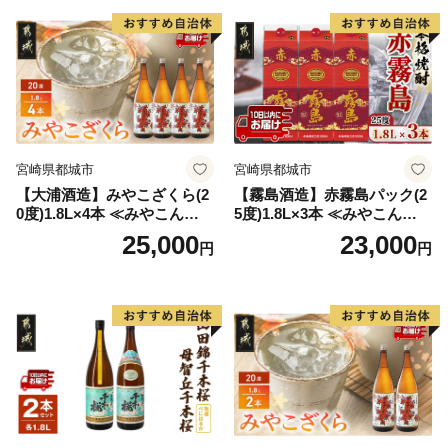
宮崎県都城市
宮崎県都城市
【大浦酒造】みやこざくら(2
【霧島酒造】赤霧島パック(2
0度)1.8L×4本 ≪みやこんじょ
5度)1.8L×3本 ≪みやこんじょ
特急便≫_AD-0771
特急便≫_23-07-K03P-1800-3
25,000
23,000
円
円
-Q