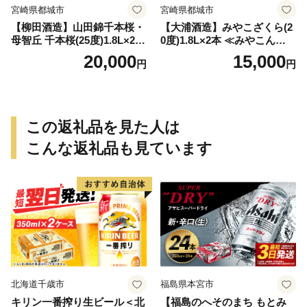
宮崎県都城市
宮崎県都城市
【柳田酒造】山田錦千本桜・
【大浦酒造】みやこざくら(2
母智丘 千本桜(25度)1.8L×2本
0度)1.8L×2本 ≪みやこんじょ
≪みやこんじょ特急便≫_AC
特急便≫_MJ-0771
20,000
15,000
円
円
-0751
この返礼品を見た人は
こんな返礼品も見ています
北海道千歳市
福島県本宮市
キリン一番搾り生ビール＜北
【福島のへそのまち もとみ