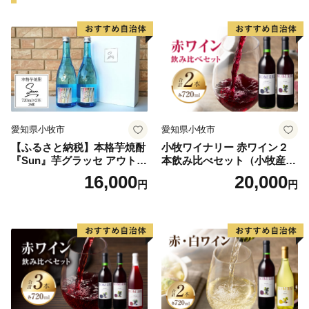
愛知県小牧市
愛知県小牧市
【ふるさと納税】本格芋焼酎
小牧ワイナリー 赤ワイン２
『Sun』芋グラッセ アウトド
本飲み比べセット（小牧産ぶ
ア ソロキャンプ ベランピン
どう100％使用）
16,000
20,000
円
円
グ 巣ごもり 就労支援