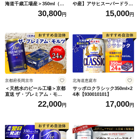
海道千歳工場産＞350ml（24
や産】アサヒスーパードライ
本） 2ケース
350ml×24本 合計8.4L 1ケー
30,800
15,000
円
円
ス アルコール度数5% 缶ビー
ル お酒 ビール アサヒ スーパ
ードライ super dry 24缶 辛
口 送料無料 カメイ 本宮市
【07214-0206】
京都府長岡京市
北海道恵庭市
＜天然水のビール工場＞京都
サッポロクラシック350ml×2
直送 ザ・プレミアム・モル
4本【930010101】
ツ 350ml×24本 プレモル [149
22,000
17,000
円
円
5]