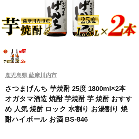
鹿児島県 薩摩川内市
さつまげんち 芋焼酎 25度 1800ml×2本
オガタマ酒造 焼酎 芋焼酎 芋 焼酎 おすす
め 人気 焼酎 ロック 水割り お湯割り 焼
酎ハイボール お酒 BS-846