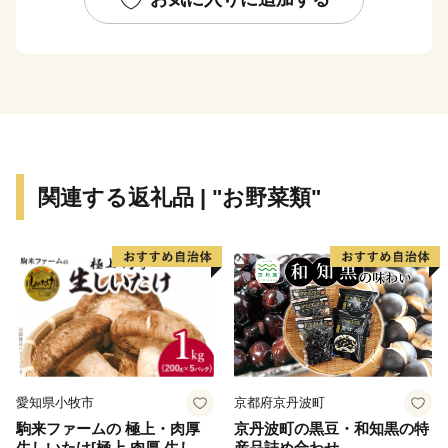
ます。
小麦、じゃが芋、豆類等を中心として、アスパラやスイ
ートコーン、ゆり根などその種類は様々です。
その他、癒しの温泉や体験アクティビティ、おしゃれな
カフェなど美瑛町を堪能することができるコンテンツが
盛りだくさんです。
関連する返礼品 | "お野菜類"
愛知県小牧市
京都府京丹波町
駒来ファームの 極上・肉厚
京丹波町の黒豆・和知黒の特
生しいたけ[極上 肉厚 生しい
産品詰め合わせ