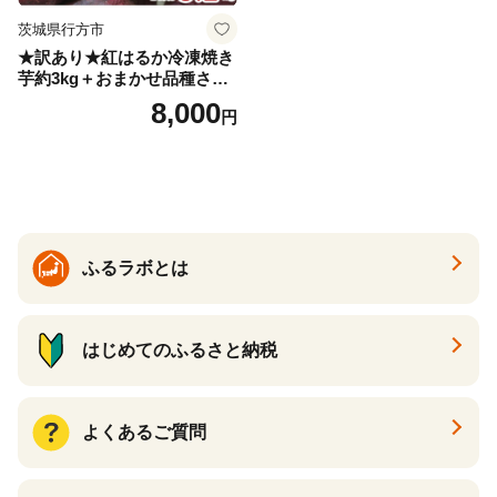
茨城県行方市
★訳あり★紅はるか冷凍焼き
芋約3kg＋おまかせ品種さつ
まいも 合計約3.2kg｜さつ
8,000
円
まいも サツマイモ さつま芋
焼き芋 やきいも 冷凍 冷凍焼
き芋 訳あり 訳アリ 紅はるか
茨城県 行方市(EY-25)
ふるラボとは
はじめてのふるさと納税
よくあるご質問