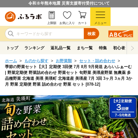
令和８年熊本地震 災害支援寄付受付について
上限額
お気に入り
カート
メニュー
検索
トップ
ランキング
返礼品一覧
まち一覧
特集
初心者ガイド
ホーム
ものから探す
お野菜類
セット・詰め合わせ
季節の野菜セット【大】定期便 3回便 7月 8月 9月発送 あらいふぁーむ
| 野菜定期便 野菜詰め合わせ 野菜セット 旬野菜 美瑛産野菜 無農薬 多
品種野菜 北海道 美瑛 美瑛町 北海道産 美瑛産 7月 3回 3ヶ月 3ヵ月 3か
月 野菜 定期便 野菜 詰め合わせ 野菜 セット [078-12]