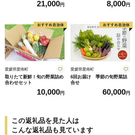
21,000
8,000
円
円
kg サイズ混合 サツマイモ 焼
芋 やきいも スイートポテト
き芋 干し芋 丸干し 冷凍焼き
おやつ 高糖度 料理 国産 愛媛
芋 冷やし焼き芋 やきいも 蜜
県 愛南町 青果市場
芋 ほしいも スイートポテト
いも天 サイズミックス 甘い
ねっとり 生芋 新芋 あんのう
いも 甘藷 べにはるか スイー
ツ 国産 糖度 産地直送 農家直
送 数量限定 21000円 愛媛 愛
南 ミッチーのおみかん畑
愛媛県愛南町
愛媛県愛南町
取りたて新鮮！旬の野菜詰め
6回お届け 季節の旬野菜詰
合わせセット
合せ
10,000
60,000
円
円
この返礼品を見た人は
こんな返礼品も見ています