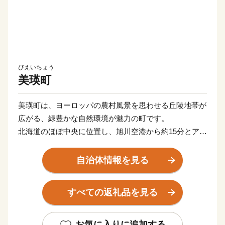
びえいちょう
美瑛町
美瑛町は、ヨーロッパの農村風景を思わせる丘陵地帯が
広がる、緑豊かな自然環境が魅力の町です。
北海道のほぼ中央に位置し、旭川空港から約15分とアク
セスの良さも魅力のひとつ。
「日本で最も美しい村」連合の取組みをはじめとした、
自治体情報を見る
美しい景観を次の世代に伝える取り組みも行っていま
す。
すべての返礼品を見る
美瑛町の農産物は格別！典型的な内陸性気候で１日の寒
暖の差が激しいため、甘みが強く美味しい農作物が育ち
お気に入りに追加する