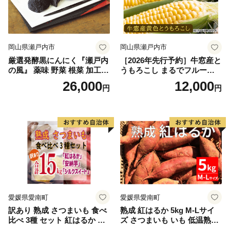
岡山県瀬戸内市
岡山県瀬戸内市
厳選発酵黒にんにく『瀬戸内
［2026年先行予約］牛窓産と
の風』 薬味 野菜 根菜 加工食
うもろこし まるでフルー
品
ツ！最高糖度25度超え 生で
26,000
12,000
円
円
甘い、茹でて美味い！ 黄色
とうもろこし 「桃太郎コー
ン」約4kg（8〜12本入り）
野菜
愛媛県愛南町
愛媛県愛南町
訳あり 熟成 さつまいも 食べ
熟成 紅はるか 5kg M-Lサイ
比べ 3種 セット 紅はるか 安
ズ さつまいも いも 低温熟成
納芋 シルクスイート 合計 15
完全熟成収穫 甘い 糖度 焼き