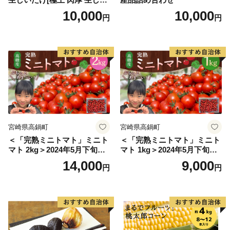
たけ 生シイタケ 生椎茸 安心
10,000
10,000
円
円
安全 国産 採れたて 新鮮 きの
こ 野菜]
宮崎県高鍋町
宮崎県高鍋町
＜「完熟ミニトマト」ミニト
＜「完熟ミニトマト」ミニト
マト 2kg＞2024年5月下旬迄
マト 1kg＞2024年5月下旬迄
に順次出荷 野菜ソムリエサ
に順次出荷 野菜ソムリエサ
14,000
9,000
円
円
ミット アルル・リリカ共に
ミット アルル・リリカ共に
銀賞受賞！！(2023年11月開
銀賞受賞！！(2023年11月開
催)1回食べてみらんね？宮崎
催)1回食べてみらんね？宮崎
県 高鍋町産 産地直送 有機肥
県 高鍋町産 産地直送 有機肥
料使用 高糖度 西森農園
料使用 高糖度 西森農園