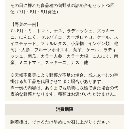
その日に採れた多品種の旬野菜の詰め合せセット×3回
便（7月・8月・9月発送）
【野菜の一例】
7～8月：ミニトマト、ナス、ラディッシュ、ズッキー
ニ、にんにく、セルバチコ、カーボロネロ、ケール、ス
イスチャード、フリルレタス、小葉物、インゲン類 他
9月：人参、フルーツホオズキ、菊芋、ケール、ラディ
ッシュ、南瓜、カラー人参、カラー大根、にんにく、南
蛮、ミニトマト、ズッキーニ、ナス 他
※天候不良等により野菜が不足の場合、当ふぁーむの手
掛ける加工品を代用させて頂く場合があります。
※一例の内容は、あくまでも順調に収穫できた場合の代
表的な野菜となります。種類はお選びいただけません。
消費期限
到着後は、できるだけ早めにお召し上がりください