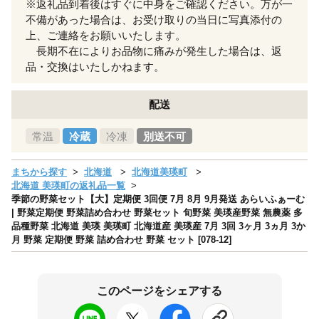
※返礼品到着後はすぐに中身をご確認ください。万が一
不備があった場合は、お受け取りの当日に写真添付の
上、ご連絡をお願いいたします。
長期不在によりお品物に痛みが発生した場合は、返
品・交換はいたしかねます。
配送
常温
冷蔵
冷凍
別送不可
まちから探す
北海道
北海道美瑛町
北海道 美瑛町の返礼品一覧
季節の野菜セット【大】定期便 3回便 7月 8月 9月発送 あらいふぁーむ
| 野菜定期便 野菜詰め合わせ 野菜セット 旬野菜 美瑛産野菜 無農薬 多
品種野菜 北海道 美瑛 美瑛町 北海道産 美瑛産 7月 3回 3ヶ月 3ヵ月 3か
月 野菜 定期便 野菜 詰め合わせ 野菜 セット [078-12]
このページをシェアする