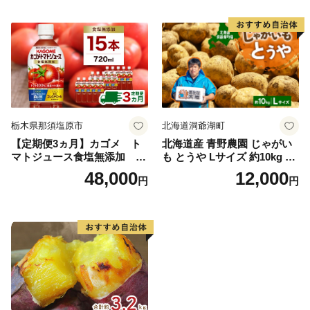
栃木県那須塩原市
北海道洞爺湖町
【定期便3ヵ月】カゴメ ト
北海道産 青野農園 じゃがい
マトジュース食塩無添加 72
も とうや Lサイズ 約10kg 20
0ml PET×15本 1ケース 毎月
26年10月初旬～12月下旬頃お
48,000
12,000
円
円
届く 3ヵ月 3回コース ns001-
届け 先行予約 北海道 ジャガ
005 【 KAGOME 野菜ジュー
イモ トウヤ 馬鈴薯 ポテト 芋
ス 】
いも イモ 黄色 旬 野菜 農作
物 産地直送 お取り寄せ 国産