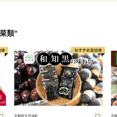
安芸市 商工観光水産課
電話 ：050-1730-1320
FAX ：050-3730-4146
メール：aki@furusato-suppo
菜類"
京都府京丹波町
宮