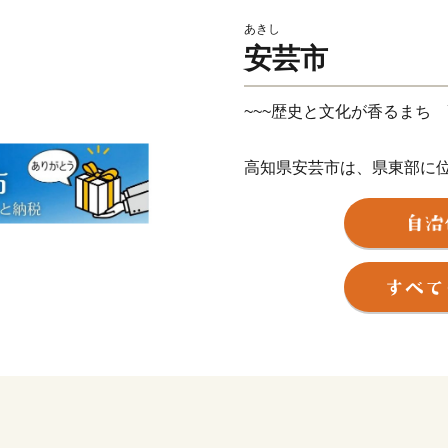
あきし
安芸市
~~~歴史と文化が香るまち 
高知県安芸市は、県東部に
です。
海と山の大自然の恵みをた
でいます。
ちりめんじゃこに、幻の地
美味しいもんがたくさん！
これからも安芸市の魅力を
応援よろしくお願いいたしま
皆様のご意見をお聞かせく
〒784-8501 高知県安芸市土