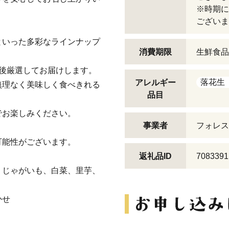
※時期に
ございま
といった多彩なラインナップ
消費期限
生鮮食品
後厳選してお届けします。
落花生
アレルギー
無理なく美味しく食べきれる
品目
でお楽しみください。
事業者
フォレス
可能性がございます。
返礼品ID
7083391
、じゃがいも、白菜、里芋、
かせ