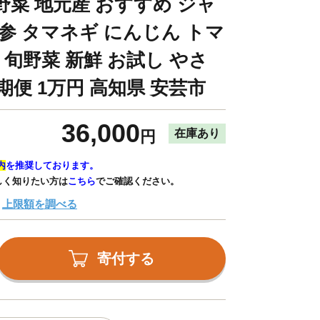
野菜 地元産 おすすめ ジャ
参 タマネギ にんじん トマ
 旬野菜 新鮮 お試し やさ
期便 1万円 高知県 安芸市
36,000
在庫あり
円
内
を推奨しております。
しく知りたい方は
こちら
でご確認ください。
上限額を調べる
寄付する