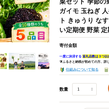
菜セット 季節の
ガイモ 玉ねぎ 人
ト きゅうり なす
い定期便 野菜 定
寄付金額
一度に決済する
返礼品数は３つ以
🔰ふるさと納税が初めての方、詳
仕組みについて知る
数量