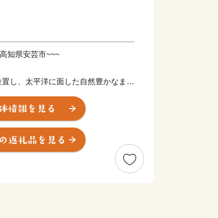
高知県安芸市~~~
位置し、太平洋に面した自然豊かなまち
っぷりうけて、豊かな人と特産品を育ん
鶏土佐ジロー、土佐文旦に、マンゴーと
いっぱいお届けしていきます！
す♪
ださい。
居82-1