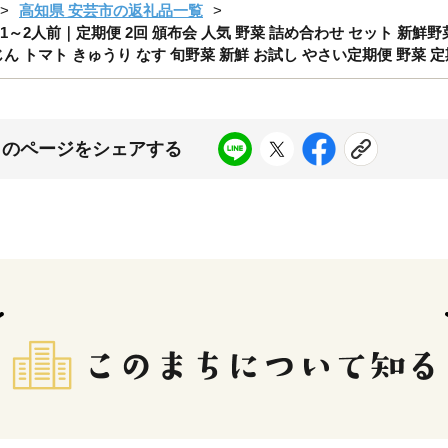
高知県 安芸市の返礼品一覧
～2人前｜定期便 2回 頒布会 人気 野菜 詰め合わせ セット 新鮮野
ん トマト きゅうり なす 旬野菜 新鮮 お試し やさい定期便 野菜 定
このページをシェアする