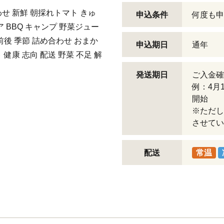
せ 新鮮 朝採れトマト きゅ
申込条件
何度も申
ア BBQ キャンプ 野菜ジュー
前後 季節 詰め合わせ おまか
申込期日
通年
健康 志向 配送 野菜 不足 解
発送期日
ご入金確
例：4月
開始
※ただし
させてい
配送
常温