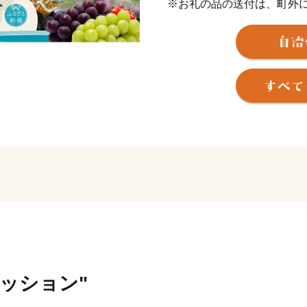
※お礼の品の送付は、町外
す。
※寄附につきましては、年
ん。
※お礼の品のお届けには1～
※1回の寄附につき、お礼の
す。
※お礼の品の写真はイメー
【寄附証明書の送付時期に
寄附証明書は返礼品と別で
入金確認後、注文内容確認
週間以内に発送いたします
住民票住所が返礼品の送付
所をご記入ください。
ァッション"
※繁忙期についてはお時間