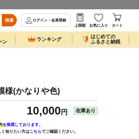
検索
ログイン・会員登録
上限額
お気に入り
カート
はじめての
ランキング
ーン
ふるさと納税
模様(かなりや色)
10,000
在庫あり
円
内
を推奨しております。
しく知りたい方は
こちら
でご確認ください。