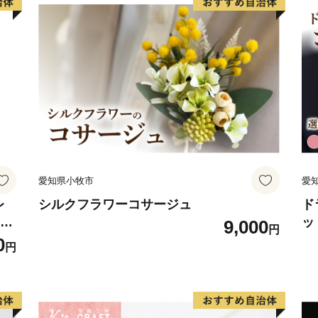
MAIL：support@higashiura.fu
愛知県小牧市
愛
レ
シルクフラワーコサージュ
ド
フト
ッ
9,000
円
ジン
系
0
円