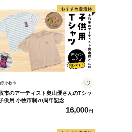
の送付時期について】
送りしますので、
てください。
特例申請の提出は不要となります。
送付先》
番28
知県小牧市
トップ受付センター 宛
牧市のアーティスト奥山優さんのTシャ
子供用 小牧市制70周年記念
16,000
〒444-1333
円
番28