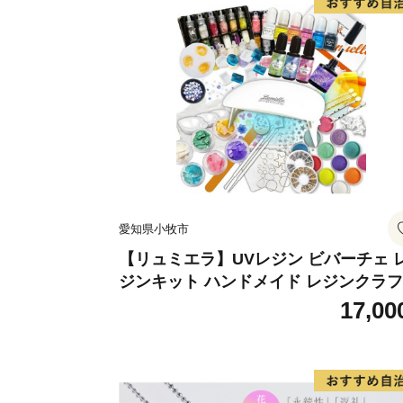
愛知県小牧市
【リュミエラ】UVレジン ビバーチェ 
ジンキット ハンドメイド レジンクラ
アクセサリーキット 手作り セット レ
17,00
LEDライト