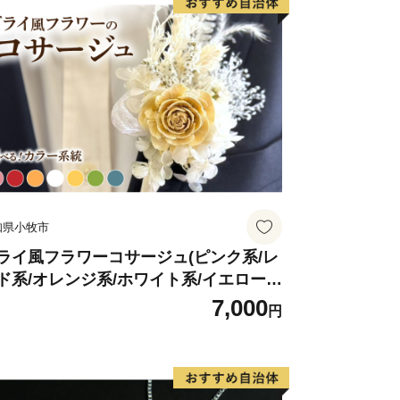
rusato-lg.jp
知県小牧市
ライ風フラワーコサージュ(ピンク系/レ
ド系/オレンジ系/ホワイト系/イエロー
/グリーン系/ブルー系）
7,000
円