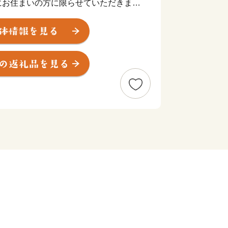
にお住まいの方に限らせていただきま
度内の回数制限は現在設けておりませ
2ヶ月程度かかることがあります。
品は最大7品までお選びいただけま
ジです。
ついて】
お送りいたします。
画面の【注文者情報】に記載の住所に2
。
先と異なる場合は必ず備考欄に住民票住
をいただく場合がございますのでご了承