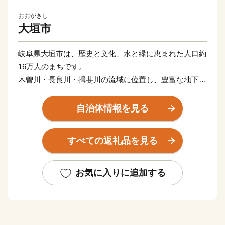
おおがきし
大垣市
岐阜県大垣市は、歴史と文化、水と緑に恵まれた人口約
16万人のまちです。
木曽川・長良川・揖斐川の流域に位置し、豊富な地下水
に恵まれた“水の都”として知られ、水を生かしたまちづ
くりが高く評価されています。
自治体情報を見る
大垣城を中心に城下町として発展した歴史を持ち、全国
有数の木枡の生産地として知られるものづくりのまちで
すべての返礼品を見る
もあります。
また、水まんじゅうをはじめとした和菓子も親しまれて
おり、風土と文化が息づく大垣市ならではの魅力が広が
お気に入りに追加する
っています。
大垣市からお届けする飛騨牛は、きめ細やかな霜降りと
とろけるような口どけが魅力で、見た目にも美しく、ご
自宅用はもちろん贈答用にもおすすめです。