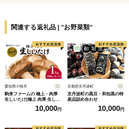
焼肉、しゃぶしゃぶ、ステーキなどで、その上質な旨み
をご堪能ください。
関連する返礼品 | "お野菜類"
愛知県小牧市
京都府京丹波町
駒来ファームの 極上・肉厚
京丹波町の黒豆・和知黒の特
生しいたけ[極上 肉厚 生しい
産品詰め合わせ
たけ 生シイタケ 生椎茸 安心
10,000
10,000
円
円
安全 国産 採れたて 新鮮 きの
こ 野菜]