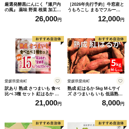
厳選発酵黒にんにく『瀬戸内
［2026年先行予約］牛窓産と
の風』 薬味 野菜 根菜 加工食
うもろこし まるでフルー
品
ツ！最高糖度25度超え 生で
26,000
12,000
円
円
甘い、茹でて美味い！ 黄色
とうもろこし 「桃太郎コー
ン」約4kg（8〜12本入り）
野菜
愛媛県愛南町
愛媛県愛南町
訳あり 熟成 さつまいも 食べ
熟成 紅はるか 5kg M-Lサイ
比べ 3種 セット 紅はるか 安
ズ さつまいも いも 低温熟成
納芋 シルクスイート 合計 15
完全熟成収穫 甘い 糖度 焼き
21,000
8,000
円
円
kg サイズ混合 サツマイモ 焼
芋 やきいも スイートポテト
き芋 干し芋 丸干し 冷凍焼き
おやつ 高糖度 料理 国産 愛媛
芋 冷やし焼き芋 やきいも 蜜
県 愛南町 青果市場
芋 ほしいも スイートポテト
いも天 サイズミックス 甘い