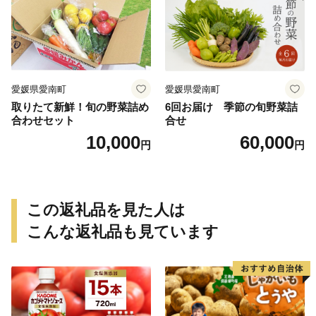
ねっとり 生芋 新芋 あんのう
いも 甘藷 べにはるか スイー
ツ 国産 糖度 産地直送 農家直
送 数量限定 21000円 愛媛 愛
南 ミッチーのおみかん畑
愛媛県愛南町
愛媛県愛南町
取りたて新鮮！旬の野菜詰め
6回お届け 季節の旬野菜詰
合わせセット
合せ
10,000
60,000
円
円
この返礼品を見た人は
こんな返礼品も見ています