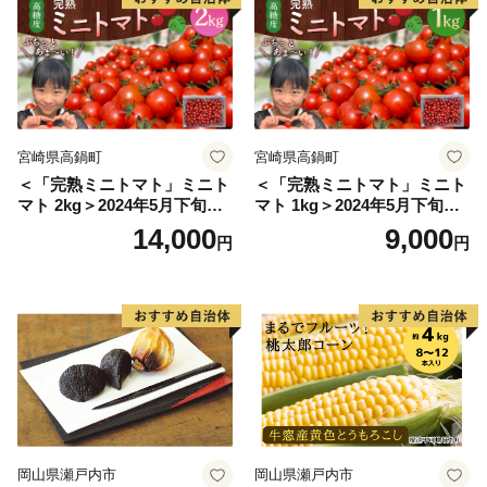
宮崎県高鍋町
宮崎県高鍋町
＜「完熟ミニトマト」ミニト
＜「完熟ミニトマト」ミニト
マト 2kg＞2024年5月下旬迄
マト 1kg＞2024年5月下旬迄
に順次出荷 野菜ソムリエサ
に順次出荷 野菜ソムリエサ
14,000
9,000
円
円
ミット アルル・リリカ共に
ミット アルル・リリカ共に
銀賞受賞！！(2023年11月開
銀賞受賞！！(2023年11月開
催)1回食べてみらんね？宮崎
催)1回食べてみらんね？宮崎
県 高鍋町産 産地直送 有機肥
県 高鍋町産 産地直送 有機肥
料使用 高糖度 西森農園
料使用 高糖度 西森農園
岡山県瀬戸内市
岡山県瀬戸内市