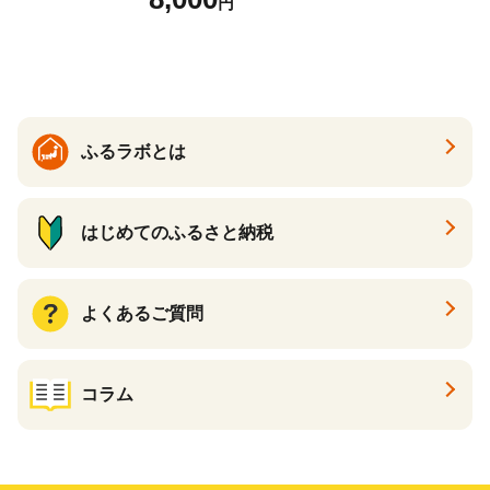
円
まいも サツマイモ さつま芋
焼き芋 やきいも 冷凍 冷凍焼
き芋 訳あり 訳アリ 紅はるか
茨城県 行方市(EY-25)
ふるラボとは
はじめてのふるさと納税
よくあるご質問
コラム