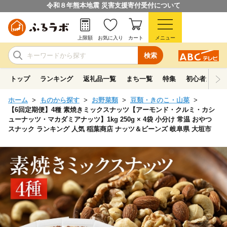
令和８年熊本地震 災害支援寄付受付について
上限額
お気に入り
カート
メニュー
検索
トップ
ランキング
返礼品一覧
まち一覧
特集
初心者ガイド
ホーム
ものから探す
お野菜類
豆類・きのこ・山菜
【6回定期便】4種 素焼きミックスナッツ【アーモンド・クルミ・カシ
ューナッツ・マカダミアナッツ】1kg 250g × 4袋 小分け 常温 おやつ
スナック ランキング 人気 稲葉商店 ナッツ＆ビーンズ 岐阜県 大垣市