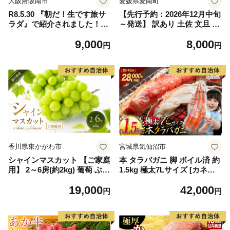
大阪府阪南市
愛媛県愛南町
R8.5.30 『朝だ！生です旅サ
【先行予約：2026年12月中旬
ラダ』で紹介されました！朝
～発送】 訳あり 土佐 文旦 8k
日放送（ABCテレビ） 鰆の
g (Mサイズ以上サイズミック
9,000
8,000
生ハム ×3パック（1パックあ
ス) 8000円 わけあり ぶんたん
円
円
たり、約15g × 約4枚入）さ
みかん mikan 蜜柑 ミカン 土
わら 燻製 熟成
佐文旦 家庭用 産地直送 国産
農家直送 期間限定 特産品 サ
イズミックス くらもとファー
ム 愛南町 愛媛県
香川県東かがわ市
宮城県気仙沼市
シャインマスカット 【ご家庭
本 タラバガニ 脚 ボイル済 約
用】 2～6房(約2kg) 葡萄 ぶど
1.5kg 極太7Lサイズ [カネダ
う ブドウ フルーツ 果物 くだ
イ 宮城県 気仙沼市 2056432
19,000
42,000
もの 果実 旬の果物 旬のフル
6] カニ かに 蟹 たらばがに た
円
円
ーツ 香川 香川県 東かがわ市
らば蟹 タラバ蟹 たらば タラ
バ ボイル