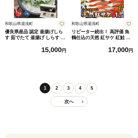
和歌山県湯浅町
和歌山県湯浅町
優良県産品 認定 釜揚げしら
リピーター続出！ 高評価 魚
す 茹でたて 釜揚げ しらす 無
鶴仕込の天然 紅サケ 紅鮭 鮭
着色 安心 安全 赤穂の塩 新鮮
サーモン 切身 切り身 約1kg
15,000
17,000
国産 海の幸 海鮮 魚介 紀州湯
レビュー高評価 小分け 真空
円
円
浅湾直送 まるとも海産 お取
パック 梅酒 真昆布 使用 だし
り寄せ 和歌山県 湯浅町 送料
まろやか 天然 鮭 魚 海の幸
無料_C6035n
海鮮 魚介 食品 食べ物 おかず
お弁当 水産加工品 冷凍 グル
メ お取り寄せ 和歌山県 湯浅
町 送料無料_G7317
1
2
3
4
5
次へ