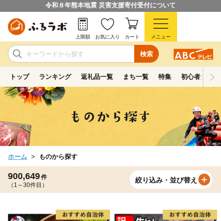
令和８年熊本地震 災害支援寄付受付について
上限額
お気に入り
カート
メニュー
検索
トップ
ランキング
返礼品一覧
まち一覧
特集
初心者ガイド
ホーム
ものから探す
900,649
件
絞り込み・並び替え
（1～30件目）