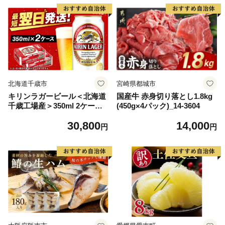
ら北海道 醤油鮭いくら 人気
大好評品 北海道 白糠町
北海道千歳市
宮崎県都城市
キリンラガービール＜北海道
国産牛 赤身切り落とし1.8kg
千歳工場産＞350ml 2ケース
(450g×4パック)_14-3604
（48本）
30,800
14,000
円
円