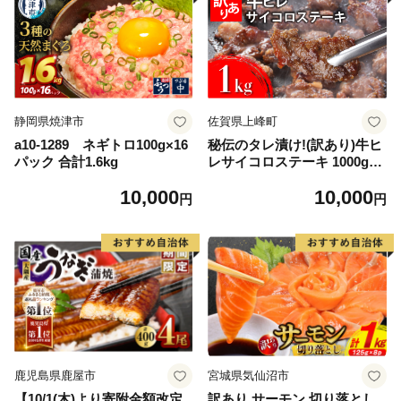
静岡県焼津市
佐賀県上峰町
a10-1289 ネギトロ100g×16
秘伝のタレ漬け!(訳あり)牛ヒ
パック 合計1.6kg
レサイコロステーキ 1000g
【B-1098-AS】
10,000
10,000
円
円
鹿児島県鹿屋市
宮城県気仙沼市
【10/1(木)より寄附金額改定
訳あり サーモン 切り落とし