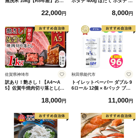
無洗米 10kg【R8年産】お米
ホタテ 400g ほたて ホタテ 帆
マイスター 新米 単一米 産地
立 貝柱 海鮮 魚介類 刺身 大
22,000
8,000
限定米 ブランド米 北海道米
粒 天然 海鮮 ランキング 大人
円
円
北海道産 白米 精米 米 こめ
気 人気 おすすめ 訳あり ）
コメ お米 ご飯 おにぎり 道産
送料無料 むせんまい 限定 贈
答 お試し
佐賀県神埼市
秋田県能代市
訳あり！艶さし！【A4〜A
トイレットペーパー ダブル 9
5】佐賀牛焼肉切り落とし(肩
6ロール 12個 × 8パック ブラ
ロース・バラ)1kg(500g×2P)
ンカ 再生紙 100％ 芯あり 日
18,000
11,000
【肉 牛肉 ブランド牛 黒毛和
用品 消耗品 無香料 生活用品
円
円
牛 ふるさと納税】(H112133)
備蓄 秋田県 能代市 送料無料
《能代製紙》