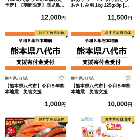
予定】【期間限定】鹿児島県
おさしみ用 1kg 125gx8p [足
大隅産うなぎ蒲焼4尾（400
利本店 宮城県 気仙沼市 2056
12,000
11,500
g） KN007-023
4313] 魚 魚介類 鮭 お刺し身
円
円
刺し身 刺身 生 生食 個包装
チリ銀鮭 銀鮭 海鮮 海鮮丼 魚
介
熊本県八代市
熊本県八代市
【熊本県八代市】令和８年熊
【熊本県八代市】令和８年熊
本地震 災害支援
本地震 災害支援
1,000
10,000
円
円