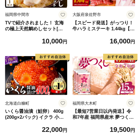
福岡県中間市
大阪府泉佐野市
TVで紹介されました！ 玄海
【スピード発送】がっつり！
の極上天然鯛めしセット[鯛
牛ハラミステーキ 1.44kg【氷
の切身、だし汁、鯛茶漬け用
温熟成×特製ダレ 小分け 360
10,000
16,000
だし]【010-0001】
g×4パック 牛肉 すてーき 焼
円
円
くだけ 味付き 訳あり 不揃い
焼肉 BBQ】
北海道白糠町
福岡県大木町
いくら醤油漬（鮭卵） 400g
【最短7営業日以内発送】令
(200g×2パック) イクラ 小分
和7年産 福岡県産米 夢つくし
け いくら醤油漬 鮭いくら い
15kg 精米 ※北海道・沖縄・
22,000
19,500
くら醤油漬け 鮭 鮭卵 ikura
離島は配送不可
円
円
醤油いくら 冷凍いくら いく