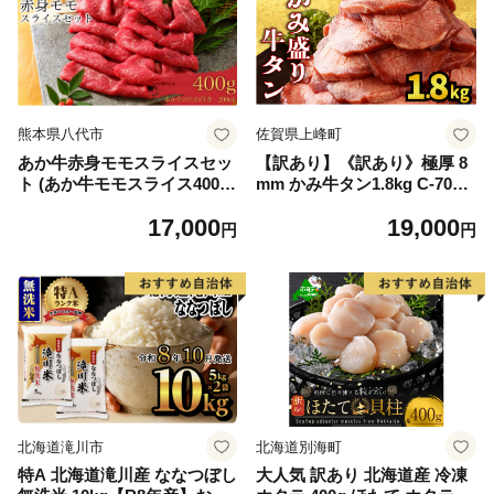
熊本県八代市
佐賀県上峰町
あか牛赤身モモスライスセッ
【訳あり】《訳あり》極厚 8
ト (あか牛モモスライス400
mm かみ牛タン1.8kg C-709-
g、あか牛のたれ200ml付き)
AS
17,000
19,000
円
円
北海道滝川市
北海道別海町
特A 北海道滝川産 ななつぼし
大人気 訳あり 北海道産 冷凍