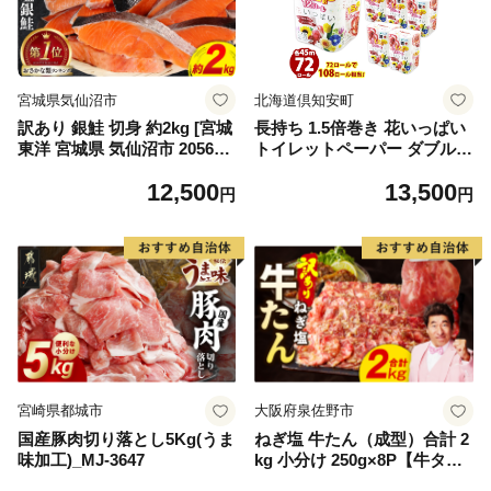
宮城県気仙沼市
北海道倶知安町
訳あり 銀鮭 切身 約2kg [宮城
長持ち 1.5倍巻き 花いっぱい
東洋 宮城県 気仙沼市 205649
トイレットペーパー ダブル 4
91] 鮭 魚介類 海鮮 訳アリ 規
5ｍ 計72ロール 全18種 花柄
12,500
13,500
格外 不揃い さけ サケ 鮭切身
プリント ハーブ 香り付き 日
円
円
シャケ 切り身 冷凍 家庭用 お
本製 まとめ買い 防災 常備品
かず 弁当 支援 サーモン 銀鮭
ペーパー エコ 日用雑貨 消耗
切り身 魚 わけあり
品 備蓄 送料無料 北海道 倶知
安町 日用品
宮崎県都城市
大阪府泉佐野市
国産豚肉切り落とし5Kg(うま
ねぎ塩 牛たん（成型）合計 2
味加工)_MJ-3647
kg 小分け 250g×8P【牛タン
牛肉 焼肉用 薄切り 訳あり サ