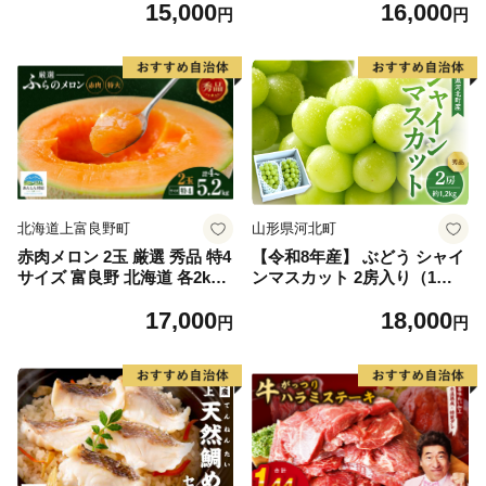
15,000
16,000
イズ不揃い】
円
円
北海道上富良野町
山形県河北町
赤肉メロン 2玉 厳選 秀品 特4
【令和8年産】 ぶどう シャイ
サイズ 富良野 北海道 各2kg
ンマスカット 2房入り（1房6
～2.6kg 2玉 セット ファーム
00g前後） 秀品 山形県河北町
17,000
18,000
富良野 メロン めろん 果物 く
産【山形eLab】 ka074-023-r
円
円
だもの フルーツ デザート 旬
8
の果物 旬のフルーツ